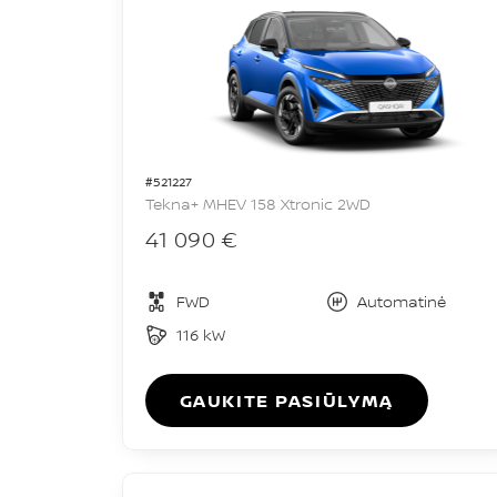
#521227
Tekna+ MHEV 158 Xtronic 2WD
41 090 €
FWD
Automatinė
116 kW
GAUKITE PASIŪLYMĄ