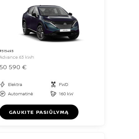
#515493
Advance 63 kWh
50 590 €
Elektra
FWD
Automatinė
160 kW
GAUKITE PASIŪLYMĄ