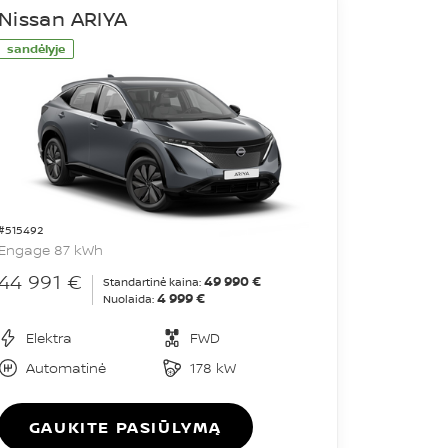
Nissan ARIYA
sandėlyje
#515492
Engage 87 kWh
44 991 €
49 990 €
Standartinė kaina:
4 999 €
Nuolaida:
Elektra
FWD
Automatinė
178 kW
GAUKITE PASIŪLYMĄ