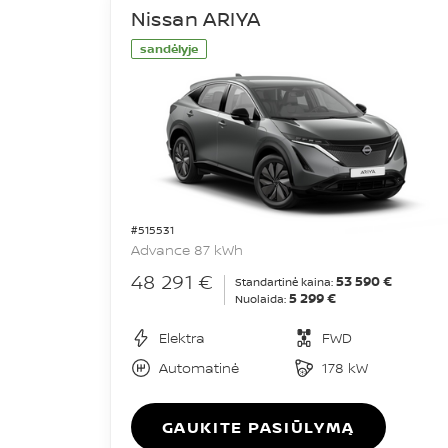
Nissan ARIYA
sandėlyje
#515531
Advance 87 kWh
48 291 €
53 590 €
Standartinė kaina:
5 299 €
Nuolaida:
Elektra
FWD
Automatinė
178 kW
GAUKITE PASIŪLYMĄ