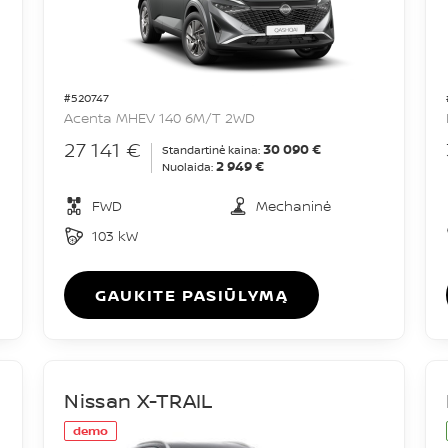
#520747
Acenta MHEV 140 6M/T 2WD
27 141 €
30 090 €
Standartinė kaina:
2 949 €
Nuolaida:
FWD
Mechaninė
103 kW
GAUKITE PASIŪLYMĄ
Nissan X-TRAIL
demo