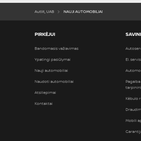
Autlit, UAB
NAUJI AUTOMOBILIAI
PIRKĖJUI
SAVIN
Bandomasis važiavimas
Autoser
Ypatingi pasiūlymai
El. servi
Nauji automobiliai
Automob
Naudoti automobiliai
Pagalba
tarpini
Atsiliepimai
Kėbulo 
Kontaktai
Draudimi
Mobili ap
Garantij