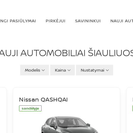
INGI PASIŪLYMAI
PIRKĖJUI
SAVININKUI
NAUJI AU
IAI
AUJI AUTOMOBILIAI ŠIAULIUO
Modelis
Kaina
Nustatymai
Nissan QASHQAI
sandėlyje