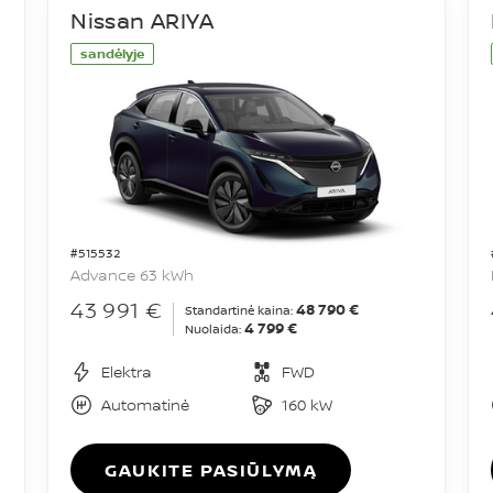
Nissan ARIYA
sandėlyje
#515532
Advance 63 kWh
43 991 €
48 790 €
Standartinė kaina:
4 799 €
Nuolaida:
Elektra
FWD
Automatinė
160 kW
GAUKITE PASIŪLYMĄ