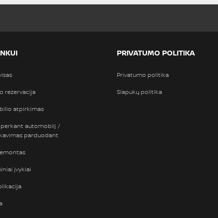
INKUI
PRIVATUMO POLITIKA
visas
Privatumo politika
so rezervacija
Slapukų politika
ilio atpirkimas
 perkant automobilį /
nkavimas parduodant
remontas
niai įvykiai
likacija
a