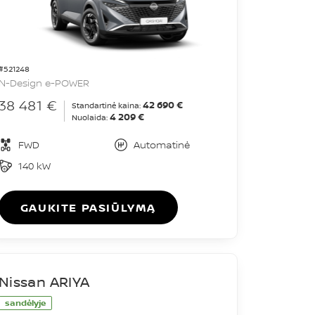
#521248
N-Design e-POWER
38 481 €
42 690 €
Standartinė kaina:
4 209 €
Nuolaida:
FWD
Automatinė
140 kW
GAUKITE PASIŪLYMĄ
Nissan ARIYA
sandėlyje