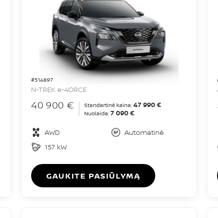
#514897
N-TREK e-4ORCE
40 900 €
47 990 €
Standartinė kaina:
7 090 €
Nuolaida:
AWD
Automatinė
157 kW
GAUKITE PASIŪLYMĄ