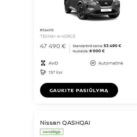
#524015
TEKNA+ e-4ORCE
47 490 €
53 490 €
Standartinė kaina:
6 000 €
Nuolaida:
AWD
Automatinė
157 kW
GAUKITE PASIŪLYMĄ
Nissan QASHQAI
sandėlyje