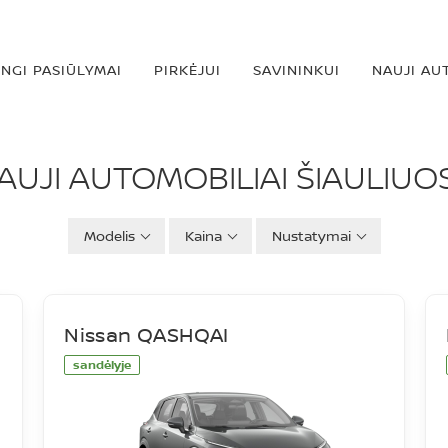
INGI PASIŪLYMAI
PIRKĖJUI
SAVININKUI
NAUJI AU
IAI
AUJI AUTOMOBILIAI ŠIAULIUO
Modelis
Kaina
Nustatymai
Nissan QASHQAI
sandėlyje