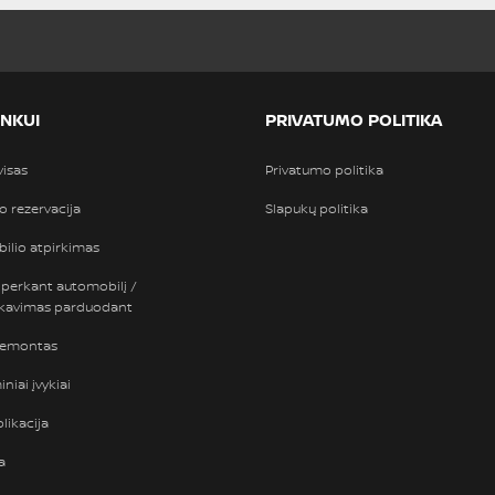
INKUI
PRIVATUMO POLITIKA
visas
Privatumo politika
so rezervacija
Slapukų politika
ilio atpirkimas
 perkant automobilį /
nkavimas parduodant
remontas
niai įvykiai
likacija
a