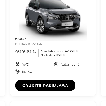
#514897
N-TREK e-4ORCE
40 900 €
47 990 €
Standartinė kaina:
7 090 €
Nuolaida:
AWD
Automatinė
157 kW
GAUKITE PASIŪLYMĄ