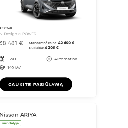
#521248
N-Design e-POWER
38 481 €
42 690 €
Standartinė kaina:
4 209 €
Nuolaida:
FWD
Automatinė
140 kW
GAUKITE PASIŪLYMĄ
Nissan ARIYA
sandėlyje