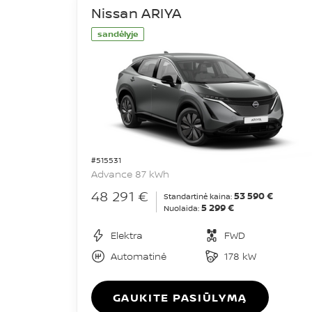
Nissan ARIYA
sandėlyje
#515531
Advance 87 kWh
48 291 €
53 590 €
Standartinė kaina:
5 299 €
Nuolaida:
Elektra
FWD
Automatinė
178 kW
GAUKITE PASIŪLYMĄ