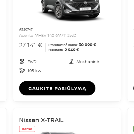
#520747
Acenta MHEV 140 6M/T 2WD
27 141 €
30 090 €
Standartinė kaina:
2 949 €
Nuolaida:
FWD
Mechaninė
103 kW
GAUKITE PASIŪLYMĄ
Nissan X-TRAIL
demo