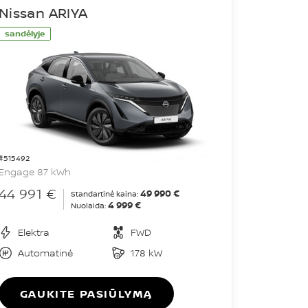
Nissan ARIYA
sandėlyje
#515492
Engage 87 kWh
44 991 €
49 990 €
Standartinė kaina:
4 999 €
Nuolaida:
Elektra
FWD
Automatinė
178 kW
GAUKITE PASIŪLYMĄ