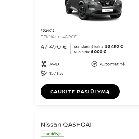
#524015
TEKNA+ e-4ORCE
47 490 €
53 490 €
Standartinė kaina:
6 000 €
Nuolaida:
AWD
Automatinė
157 kW
GAUKITE PASIŪLYMĄ
Nissan QASHQAI
sandėlyje