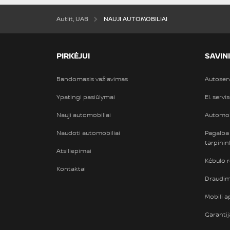
Autlit, UAB
NAUJI AUTOMOBILIAI
PIRKĖJUI
SAVIN
Bandomasis važiavimas
Autoser
Ypatingi pasiūlymai
El. servi
Nauji automobiliai
Automob
Naudoti automobiliai
Pagalba
tarpini
Atsiliepimai
Kėbulo 
Kontaktai
Draudimi
Mobili ap
Garantij