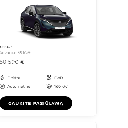
#515493
Advance 63 kWh
50 590 €
Elektra
FWD
Automatinė
160 kW
GAUKITE PASIŪLYMĄ