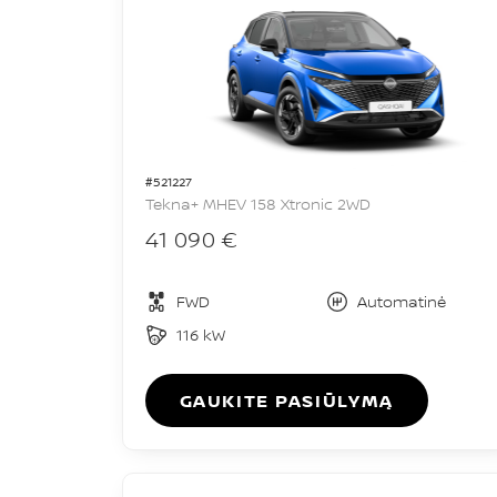
#521227
Tekna+ MHEV 158 Xtronic 2WD
41 090 €
FWD
Automatinė
116 kW
GAUKITE PASIŪLYMĄ