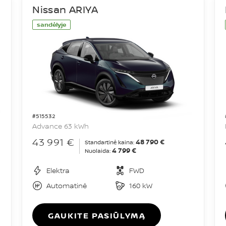
Nissan ARIYA
sandėlyje
#515532
Advance 63 kWh
43 991 €
48 790 €
Standartinė kaina:
4 799 €
Nuolaida:
Elektra
FWD
Automatinė
160 kW
GAUKITE PASIŪLYMĄ