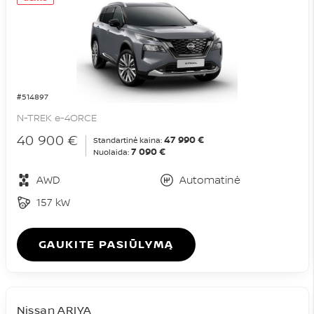
#514897
N-TREK e-4ORCE
40 900 €
47 990 €
Standartinė kaina:
7 090 €
Nuolaida:
AWD
Automatinė
157 kW
GAUKITE PASIŪLYMĄ
Nissan ARIYA