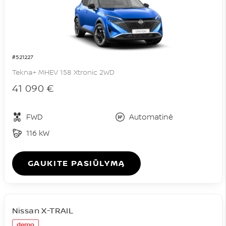
#521227
Tekna+ MHEV 158 Xtronic 2WD
41 090 €
FWD
Automatinė
116 kW
GAUKITE PASIŪLYMĄ
Nissan X-TRAIL
demo