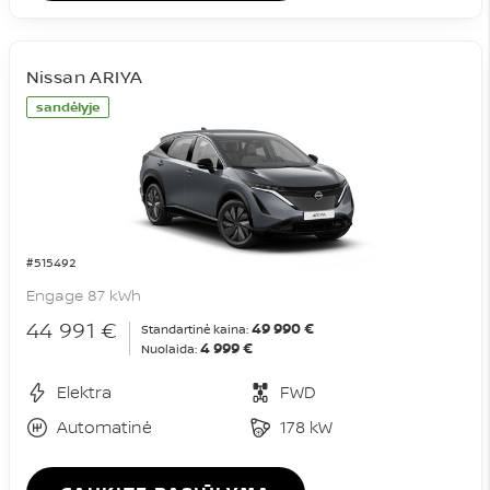
Nissan ARIYA
sandėlyje
#515492
Engage 87 kWh
44 991 €
49 990 €
Standartinė kaina:
4 999 €
Nuolaida:
Elektra
FWD
Automatinė
178 kW