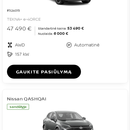
#524015
TEKNA+ e-4ORCE
47 490 €
53 490 €
Standartinė kaina:
6 000 €
Nuolaida:
AWD
Automatinė
157 kW
GAUKITE PASIŪLYMĄ
Nissan QASHQAI
sandėlyje