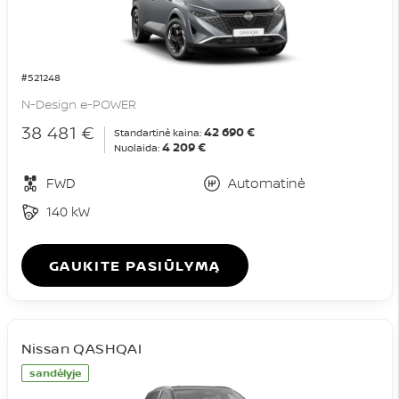
#521248
N-Design e-POWER
38 481 €
42 690 €
Standartinė kaina:
4 209 €
Nuolaida:
FWD
Automatinė
140 kW
GAUKITE PASIŪLYMĄ
Nissan QASHQAI
sandėlyje