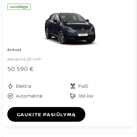
sandėlyje
#515493
Advance 63 kWh
50 590 €
Elektra
FWD
Automatinė
160 kW
GAUKITE PASIŪLYMĄ