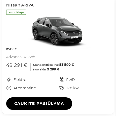
Nissan ARIYA
sandėlyje
#515531
Advance 87 kWh
48 291 €
53 590 €
Standartinė kaina:
5 299 €
Nuolaida:
Elektra
FWD
Automatinė
178 kW
GAUKITE PASIŪLYMĄ