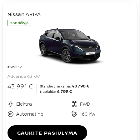
Nissan ARIYA
sandėlyje
#515532
Advance 63 kWh
43 991 €
48 790 €
Standartinė kaina:
4 799 €
Nuolaida:
Elektra
FWD
Automatinė
160 kW
GAUKITE PASIŪLYMĄ