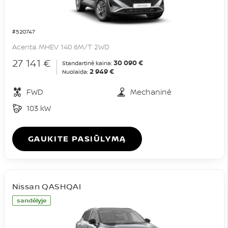
#520747
Acenta MHEV 140 6M/T 2WD
27 141 €
30 090 €
Standartinė kaina:
2 949 €
Nuolaida:
FWD
Mechaninė
103 kW
GAUKITE PASIŪLYMĄ
Nissan QASHQAI
sandėlyje