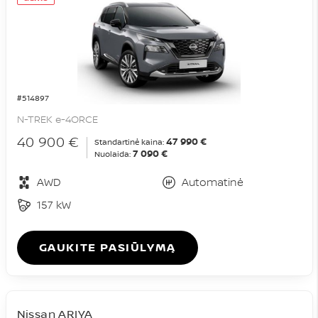
#514897
N-TREK e-4ORCE
40 900 €
47 990 €
Standartinė kaina:
7 090 €
Nuolaida:
AWD
Automatinė
157 kW
GAUKITE PASIŪLYMĄ
Nissan ARIYA