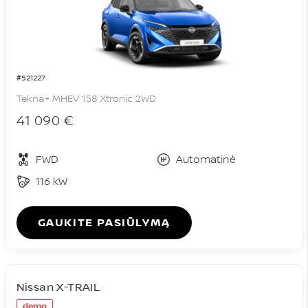
#521227
Tekna+ MHEV 158 Xtronic 2WD
41 090 €
FWD
Automatinė
116 kW
GAUKITE PASIŪLYMĄ
Nissan X-TRAIL
demo