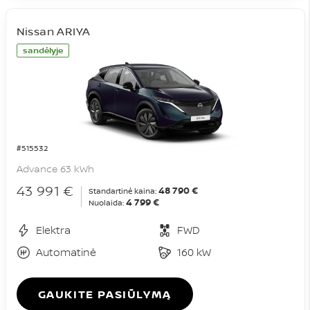
Nissan ARIYA
sandėlyje
#515532
Advance 63 kWh
43 991 €
48 790 €
Standartinė kaina:
4 799 €
Nuolaida:
Elektra
FWD
Automatinė
160 kW
GAUKITE PASIŪLYMĄ