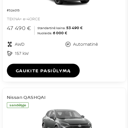
#524015
TEKNA+ e-4ORCE
47 490 €
53 490 €
Standartinė kaina:
6 000 €
Nuolaida:
AWD
Automatinė
157 kW
GAUKITE PASIŪLYMĄ
Nissan QASHQAI
sandėlyje