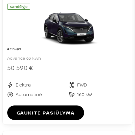
sandėlyje
#515493
Advance 63 kWh
50 590 €
Elektra
FWD
Automatinė
160 kW
GAUKITE PASIŪLYMĄ