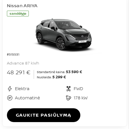
Nissan ARIYA
sandėlyje
#515531
Advance 87 kWh
48 291 €
53 590 €
Standartinė kaina:
5 299 €
Nuolaida:
Elektra
FWD
Automatinė
178 kW
GAUKITE PASIŪLYMĄ