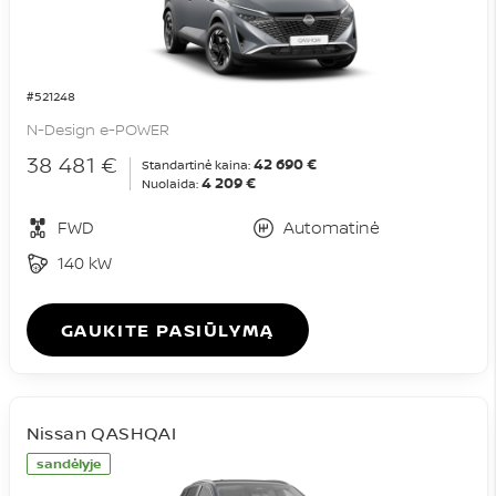
#521248
N-Design e-POWER
38 481 €
42 690 €
Standartinė kaina:
4 209 €
Nuolaida:
FWD
Automatinė
140 kW
GAUKITE PASIŪLYMĄ
Nissan QASHQAI
sandėlyje