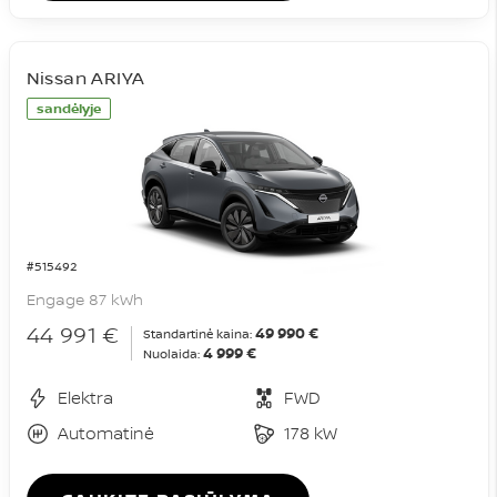
Nissan ARIYA
sandėlyje
#515492
Engage 87 kWh
44 991 €
49 990 €
Standartinė kaina:
4 999 €
Nuolaida:
Elektra
FWD
Automatinė
178 kW