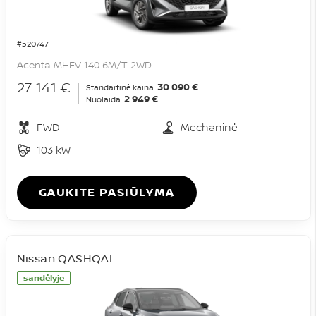
#520747
Acenta MHEV 140 6M/T 2WD
27 141 €
30 090 €
Standartinė kaina:
2 949 €
Nuolaida:
FWD
Mechaninė
103 kW
GAUKITE PASIŪLYMĄ
Nissan QASHQAI
sandėlyje