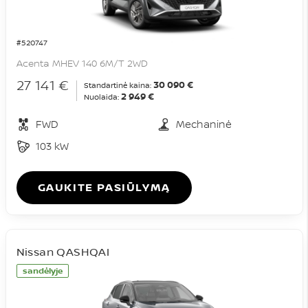
#520747
Acenta MHEV 140 6M/T 2WD
27 141 €
30 090 €
Standartinė kaina:
2 949 €
Nuolaida:
FWD
Mechaninė
103 kW
GAUKITE PASIŪLYMĄ
Nissan QASHQAI
sandėlyje