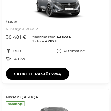
#521248
N-Design e-POWER
38 481 €
42 690 €
Standartinė kaina:
4 209 €
Nuolaida:
FWD
Automatinė
140 kW
GAUKITE PASIŪLYMĄ
Nissan QASHQAI
sandėlyje