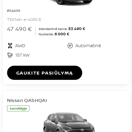
#524015
TEKNA+ e-4ORCE
47 490 €
53 490 €
Standartinė kaina:
6 000 €
Nuolaida:
AWD
Automatinė
157 kW
GAUKITE PASIŪLYMĄ
Nissan QASHQAI
sandėlyje