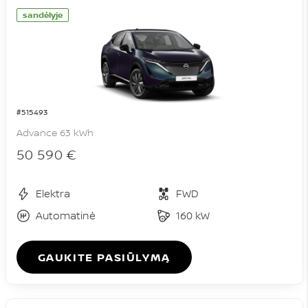
sandėlyje
#515493
Advance 63 kWh
50 590 €
Elektra
FWD
Automatinė
160 kW
GAUKITE PASIŪLYMĄ