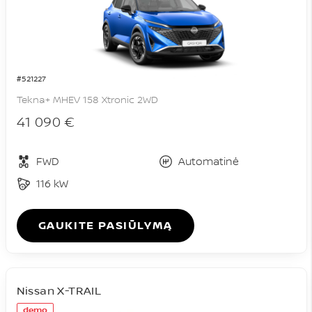
#521227
Tekna+ MHEV 158 Xtronic 2WD
41 090 €
FWD
Automatinė
116 kW
GAUKITE PASIŪLYMĄ
Nissan X-TRAIL
demo