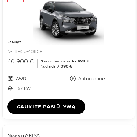
#514897
N-TREK e-4ORCE
40 900 €
47 990 €
Standartinė kaina:
7 090 €
Nuolaida:
AWD
Automatinė
157 kW
GAUKITE PASIŪLYMĄ
Nissan ARIYA