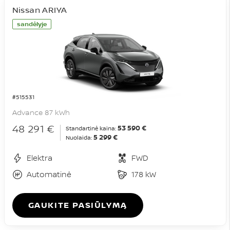
Nissan ARIYA
sandėlyje
#515531
Advance 87 kWh
48 291 €
53 590 €
Standartinė kaina:
5 299 €
Nuolaida:
Elektra
FWD
Automatinė
178 kW
GAUKITE PASIŪLYMĄ