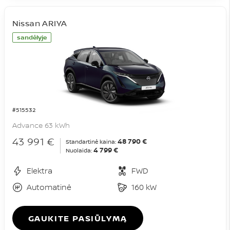
Nissan ARIYA
sandėlyje
#515532
Advance 63 kWh
43 991 €
48 790 €
Standartinė kaina:
4 799 €
Nuolaida:
Elektra
FWD
Automatinė
160 kW
GAUKITE PASIŪLYMĄ