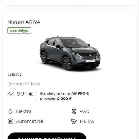
Nissan ARIYA
sandėlyje
#515492
Engage 87 kWh
44 991 €
49 990 €
Standartinė kaina:
4 999 €
Nuolaida:
Elektra
FWD
Automatinė
178 kW