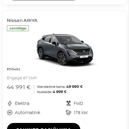
Nissan ARIYA
sandėlyje
#515492
Engage 87 kWh
44 991 €
49 990 €
Standartinė kaina:
4 999 €
Nuolaida:
Elektra
FWD
Automatinė
178 kW