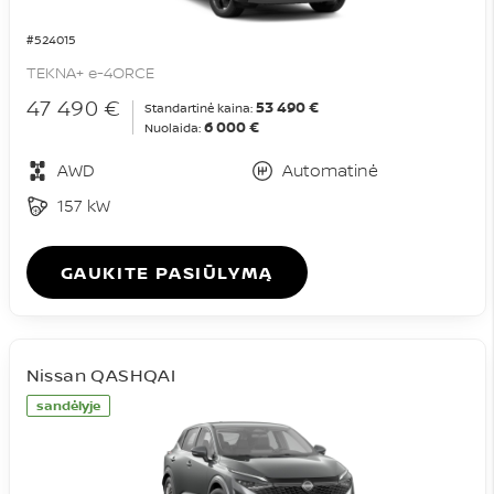
#524015
TEKNA+ e-4ORCE
47 490 €
53 490 €
Standartinė kaina:
6 000 €
Nuolaida:
AWD
Automatinė
157 kW
GAUKITE PASIŪLYMĄ
Nissan QASHQAI
sandėlyje