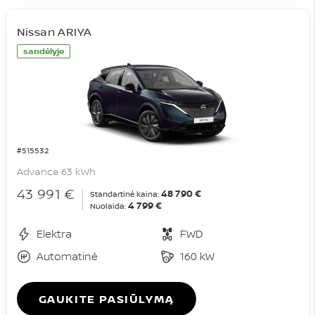
Nissan ARIYA
sandėlyje
#515532
Advance 63 kWh
43 991 €
48 790 €
Standartinė kaina:
4 799 €
Nuolaida:
Elektra
FWD
Automatinė
160 kW
GAUKITE PASIŪLYMĄ