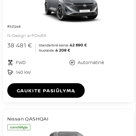
#521248
N-Design e-POWER
38 481 €
42 690 €
Standartinė kaina:
4 209 €
Nuolaida:
FWD
Automatinė
140 kW
GAUKITE PASIŪLYMĄ
Nissan QASHQAI
sandėlyje