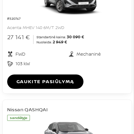
#520747
Acenta MHEV 140 6M/T 2WD
27 141 €
30 090 €
Standartinė kaina:
2 949 €
Nuolaida:
FWD
Mechaninė
103 kW
GAUKITE PASIŪLYMĄ
Nissan QASHQAI
sandėlyje