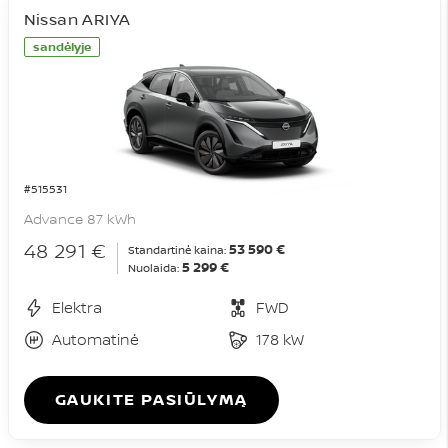
Nissan ARIYA
sandėlyje
#515531
Advance 87 kWh
48 291 €
53 590 €
Standartinė kaina:
5 299 €
Nuolaida:
Elektra
FWD
Automatinė
178 kW
GAUKITE PASIŪLYMĄ