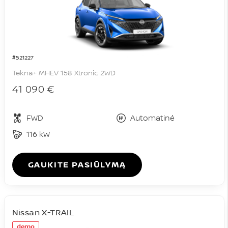
#521227
Tekna+ MHEV 158 Xtronic 2WD
41 090 €
FWD
Automatinė
116 kW
GAUKITE PASIŪLYMĄ
Nissan X-TRAIL
demo