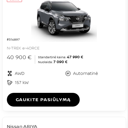
#514897
N-TREK e-4ORCE
40 900 €
47 990 €
Standartinė kaina:
7 090 €
Nuolaida:
AWD
Automatinė
157 kW
GAUKITE PASIŪLYMĄ
Nissan ARIYA