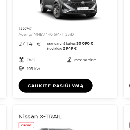
#520747
Acenta MHEV 140 6M/T 2WD
27 141 €
30 090 €
Standartinė kaina:
2 949 €
Nuolaida:
FWD
Mechaninė
103 kW
GAUKITE PASIŪLYMĄ
Nissan X-TRAIL
demo