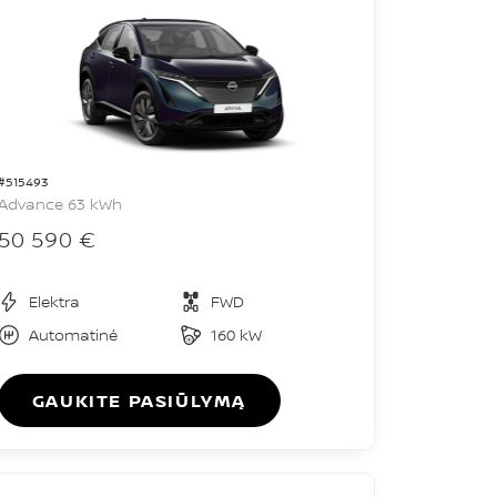
#515493
Advance 63 kWh
50 590 €
Elektra
FWD
Automatinė
160 kW
GAUKITE PASIŪLYMĄ