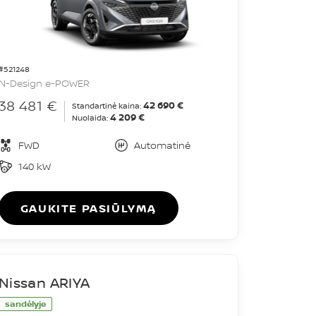
#521248
N-Design e-POWER
38 481 €
42 690 €
Standartinė kaina:
4 209 €
Nuolaida:
FWD
Automatinė
140 kW
GAUKITE PASIŪLYMĄ
Nissan ARIYA
sandėlyje