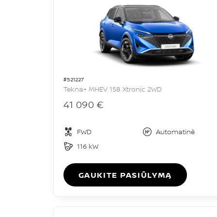
#521227
Tekna+ MHEV 158 Xtronic 2WD
41 090 €
FWD
Automatinė
116 kW
GAUKITE PASIŪLYMĄ