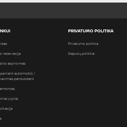
INKUI
PRIVATUMO POLITIKA
visas
Privatumo politika
so rezervacija
Slapukų politika
ilio atpirkimas
 perkant automobilį /
nkavimas parduodant
remontas
niai įvykiai
likacija
a