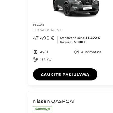
#524015
TEKNA+ e-4ORCE
47 490 €
53 490 €
Standartinė kaina:
6 000 €
Nuolaida:
AWD
Automatinė
157 kW
GAUKITE PASIŪLYMĄ
Nissan QASHQAI
sandėlyje