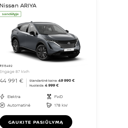
Nissan ARIYA
sandėlyje
#515492
Engage 87 kWh
44 991 €
49 990 €
Standartinė kaina:
4 999 €
Nuolaida:
Elektra
FWD
Automatinė
178 kW
GAUKITE PASIŪLYMĄ