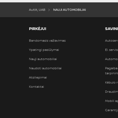
Autlit, UAB
NAUJI AUTOMOBILIAI
PIRKĖJUI
SAVIN
Bandomasis važiavimas
Autoser
Ypatingi pasiūlymai
El. servi
Nauji automobiliai
Automob
Naudoti automobiliai
Pagalba
tarpini
Atsiliepimai
Kėbulo 
Kontaktai
Draudimi
Mobili ap
Garantij