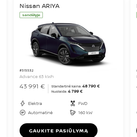
Nissan ARIYA
sandėlyje
#515532
Advance 63 kWh
43 991 €
48 790 €
Standartinė kaina:
4 799 €
Nuolaida:
Elektra
FWD
Automatinė
160 kW
GAUKITE PASIŪLYMĄ