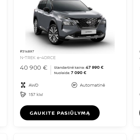
#514897
N-TREK e-4ORCE
40 900 €
47 990 €
Standartinė kaina:
7 090 €
Nuolaida:
AWD
Automatinė
157 kW
GAUKITE PASIŪLYMĄ