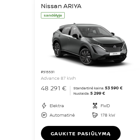
Nissan ARIYA
sandėlyje
#515531
Advance 87 kWh
48 291 €
53 590 €
Standartinė kaina:
5 299 €
Nuolaida:
Elektra
FWD
Automatinė
178 kW
GAUKITE PASIŪLYMĄ