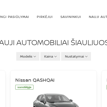
INGI PASIŪLYMAI
PIRKĖJUI
SAVININKUI
NAUJI AU
IAI
AUJI AUTOMOBILIAI ŠIAULIUO
Modelis
Kaina
Nustatymai
Nissan QASHQAI
sandėlyje