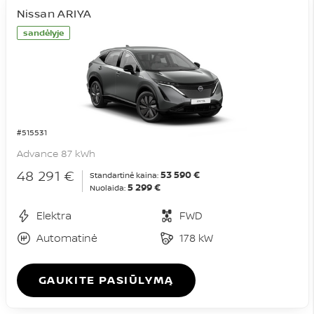
Nissan ARIYA
sandėlyje
#515531
Advance 87 kWh
48 291 €
53 590 €
Standartinė kaina:
5 299 €
Nuolaida:
Elektra
FWD
Automatinė
178 kW
GAUKITE PASIŪLYMĄ