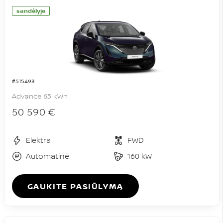
sandėlyje
#515493
Advance 63 kWh
50 590 €
Elektra
FWD
Automatinė
160 kW
GAUKITE PASIŪLYMĄ