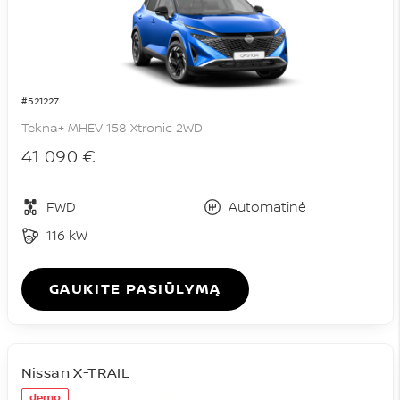
#521227
Tekna+ MHEV 158 Xtronic 2WD
41 090 €
FWD
Automatinė
116 kW
GAUKITE PASIŪLYMĄ
Nissan X-TRAIL
demo