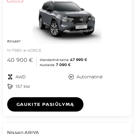
#514897
N-TREK e-4ORCE
40 900 €
47 990 €
Standartinė kaina:
7 090 €
Nuolaida:
AWD
Automatinė
157 kW
GAUKITE PASIŪLYMĄ
Nissan ARIYA