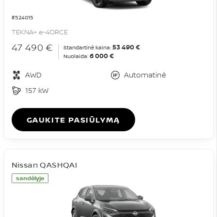
#524015
TEKNA+ e-4ORCE
47 490 €
53 490 €
Standartinė kaina:
6 000 €
Nuolaida:
AWD
Automatinė
157 kW
GAUKITE PASIŪLYMĄ
Nissan QASHQAI
sandėlyje