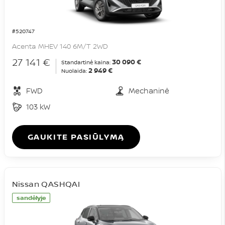
#520747
Acenta MHEV 140 6M/T 2WD
27 141 €
30 090 €
Standartinė kaina:
2 949 €
Nuolaida:
FWD
Mechaninė
103 kW
GAUKITE PASIŪLYMĄ
Nissan QASHQAI
sandėlyje