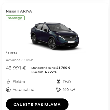
Nissan ARIYA
sandėlyje
#515532
Advance 63 kWh
43 991 €
48 790 €
Standartinė kaina:
4 799 €
Nuolaida:
Elektra
FWD
Automatinė
160 kW
GAUKITE PASIŪLYMĄ