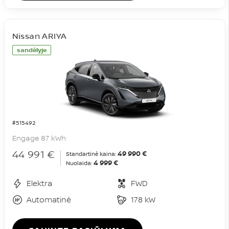
Nissan ARIYA
sandėlyje
#515492
Engage 87 kWh
44 991 €
49 990 €
Standartinė kaina:
4 999 €
Nuolaida:
Elektra
FWD
Automatinė
178 kW