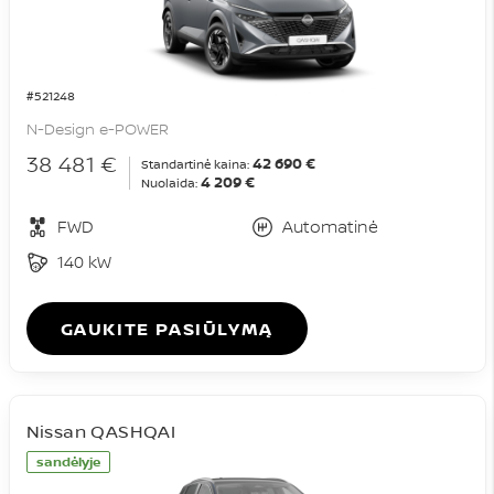
#521248
N-Design e-POWER
38 481 €
42 690 €
Standartinė kaina:
4 209 €
Nuolaida:
FWD
Automatinė
140 kW
GAUKITE PASIŪLYMĄ
Nissan QASHQAI
sandėlyje