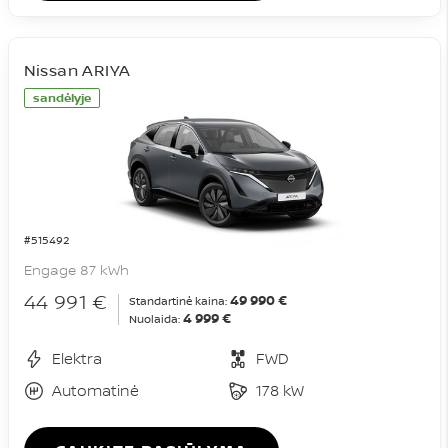
Nissan ARIYA
sandėlyje
#515492
Engage 87 kWh
44 991 €
49 990 €
Standartinė kaina:
4 999 €
Nuolaida:
Elektra
FWD
Automatinė
178 kW