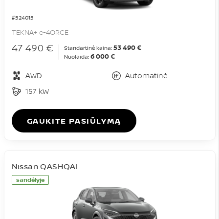
#524015
TEKNA+ e-4ORCE
47 490 €
53 490 €
Standartinė kaina:
6 000 €
Nuolaida:
AWD
Automatinė
157 kW
GAUKITE PASIŪLYMĄ
Nissan QASHQAI
sandėlyje