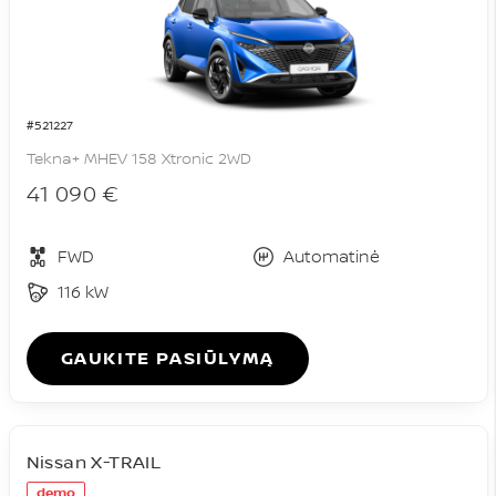
#521227
Tekna+ MHEV 158 Xtronic 2WD
41 090 €
FWD
Automatinė
116 kW
GAUKITE PASIŪLYMĄ
Nissan X-TRAIL
demo