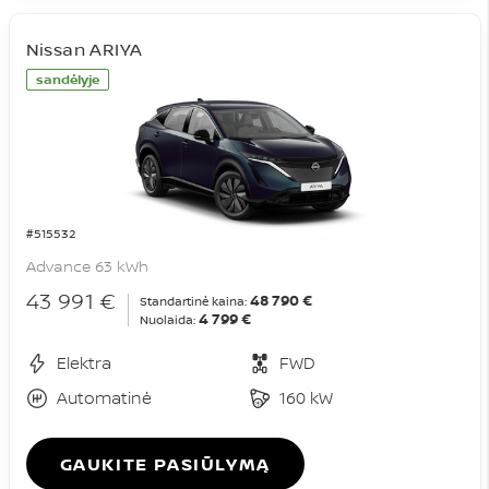
Nissan ARIYA
sandėlyje
#515532
Advance 63 kWh
43 991 €
48 790 €
Standartinė kaina:
4 799 €
Nuolaida:
Elektra
FWD
Automatinė
160 kW
GAUKITE PASIŪLYMĄ