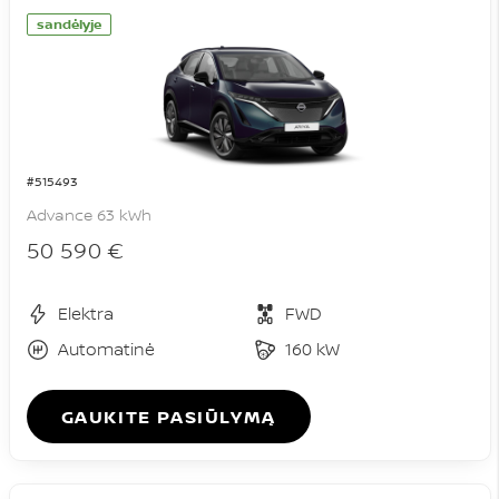
sandėlyje
#515493
Advance 63 kWh
50 590 €
Elektra
FWD
Automatinė
160 kW
GAUKITE PASIŪLYMĄ