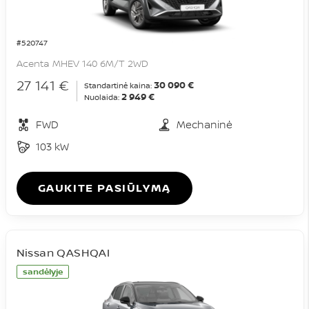
#520747
Acenta MHEV 140 6M/T 2WD
27 141 €
30 090 €
Standartinė kaina:
2 949 €
Nuolaida:
FWD
Mechaninė
103 kW
GAUKITE PASIŪLYMĄ
Nissan QASHQAI
sandėlyje