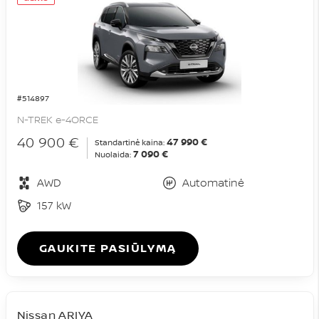
#514897
N-TREK e-4ORCE
40 900 €
47 990 €
Standartinė kaina:
7 090 €
Nuolaida:
AWD
Automatinė
157 kW
GAUKITE PASIŪLYMĄ
Nissan ARIYA