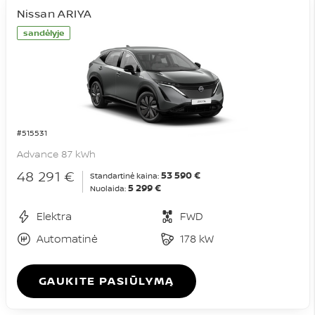
Nissan ARIYA
sandėlyje
#515531
Advance 87 kWh
48 291 €
53 590 €
Standartinė kaina:
5 299 €
Nuolaida:
Elektra
FWD
Automatinė
178 kW
GAUKITE PASIŪLYMĄ