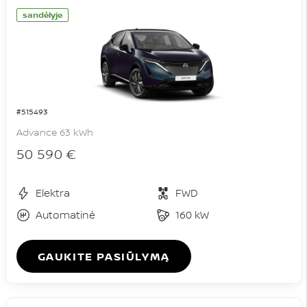
sandėlyje
#515493
Advance 63 kWh
50 590 €
Elektra
FWD
Automatinė
160 kW
GAUKITE PASIŪLYMĄ