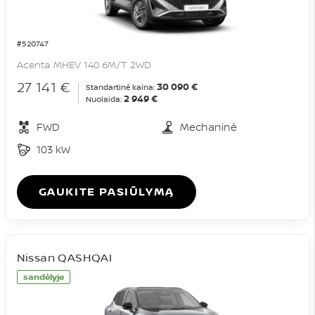
#520747
Acenta MHEV 140 6M/T 2WD
27 141 €
30 090 €
Standartinė kaina:
2 949 €
Nuolaida:
FWD
Mechaninė
103 kW
GAUKITE PASIŪLYMĄ
Nissan QASHQAI
sandėlyje