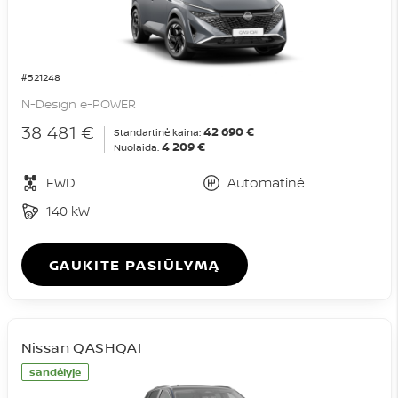
#521248
N-Design e-POWER
38 481 €
42 690 €
Standartinė kaina:
4 209 €
Nuolaida:
FWD
Automatinė
140 kW
GAUKITE PASIŪLYMĄ
Nissan QASHQAI
sandėlyje