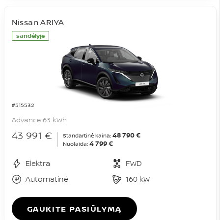
Nissan ARIYA
sandėlyje
#515532
Advance 63 kWh
43 991 €
48 790 €
Standartinė kaina:
4 799 €
Nuolaida:
Elektra
FWD
Automatinė
160 kW
GAUKITE PASIŪLYMĄ