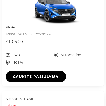
#521227
Tekna+ MHEV 158 Xtronic 2WD
41 090 €
FWD
Automatinė
116 kW
GAUKITE PASIŪLYMĄ
Nissan X-TRAIL
demo