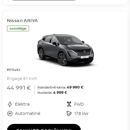
Nissan ARIYA
sandėlyje
#515492
Engage 87 kWh
44 991 €
49 990 €
Standartinė kaina:
4 999 €
Nuolaida:
Elektra
FWD
Automatinė
178 kW