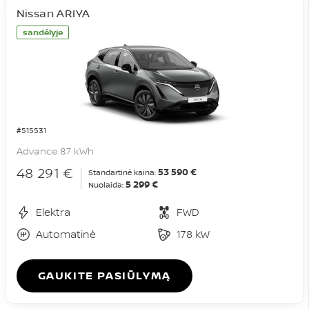
Nissan ARIYA
sandėlyje
#515531
Advance 87 kWh
48 291 €
53 590 €
Standartinė kaina:
5 299 €
Nuolaida:
Elektra
FWD
Automatinė
178 kW
GAUKITE PASIŪLYMĄ