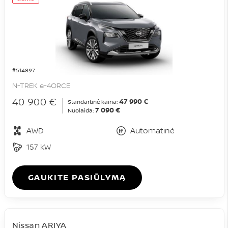
#514897
N-TREK e-4ORCE
40 900 €
47 990 €
Standartinė kaina:
7 090 €
Nuolaida:
AWD
Automatinė
157 kW
GAUKITE PASIŪLYMĄ
Nissan ARIYA