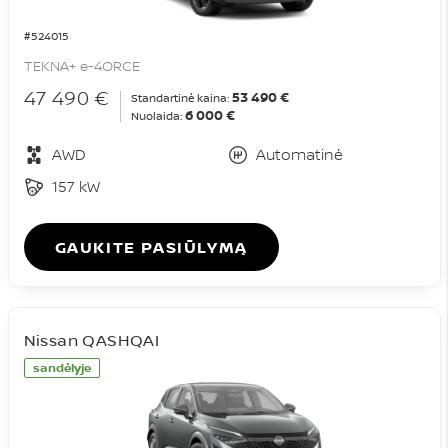
#524015
TEKNA+ e-4ORCE
47 490 €
53 490 €
Standartinė kaina:
6 000 €
Nuolaida:
AWD
Automatinė
157 kW
GAUKITE PASIŪLYMĄ
Nissan QASHQAI
sandėlyje