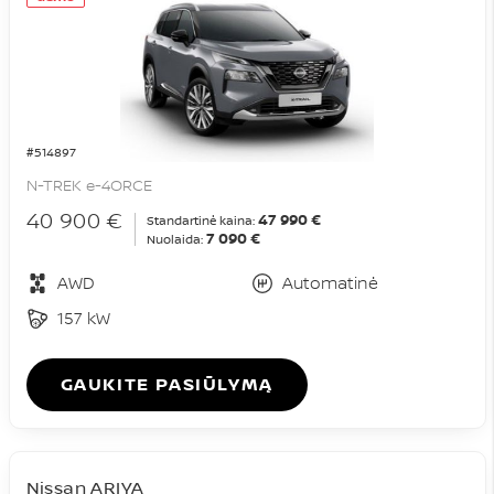
#514897
N-TREK e-4ORCE
40 900 €
47 990 €
Standartinė kaina:
7 090 €
Nuolaida:
AWD
Automatinė
157 kW
GAUKITE PASIŪLYMĄ
Nissan ARIYA