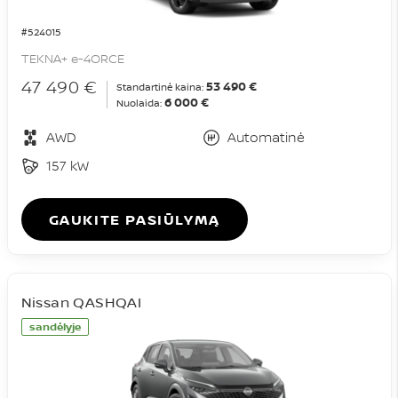
#524015
TEKNA+ e-4ORCE
47 490 €
53 490 €
Standartinė kaina:
6 000 €
Nuolaida:
AWD
Automatinė
157 kW
GAUKITE PASIŪLYMĄ
Nissan QASHQAI
sandėlyje