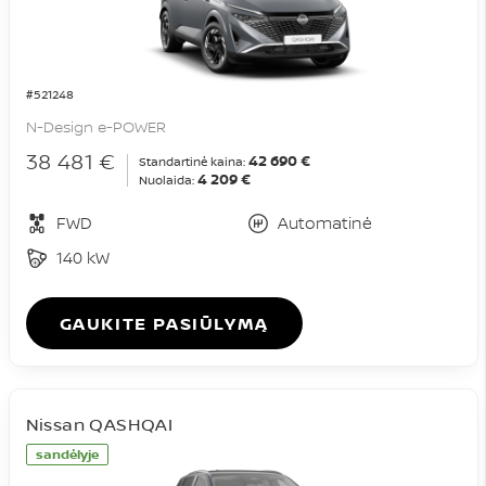
#521248
N-Design e-POWER
38 481 €
42 690 €
Standartinė kaina:
4 209 €
Nuolaida:
FWD
Automatinė
140 kW
GAUKITE PASIŪLYMĄ
Nissan QASHQAI
sandėlyje