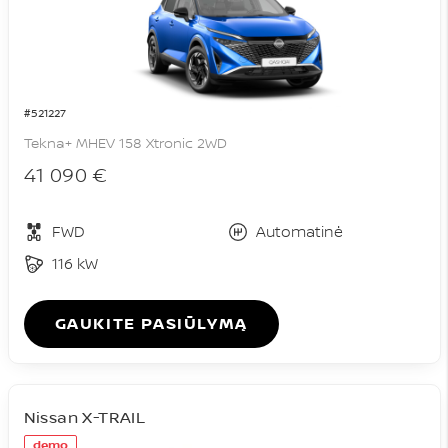
#521227
Tekna+ MHEV 158 Xtronic 2WD
41 090 €
FWD
Automatinė
116 kW
GAUKITE PASIŪLYMĄ
Nissan X-TRAIL
demo