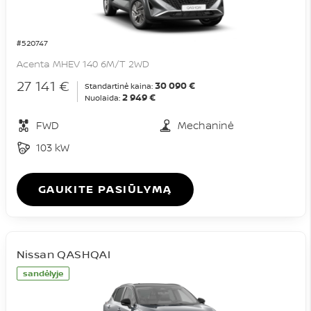
#520747
Acenta MHEV 140 6M/T 2WD
27 141 €
30 090 €
Standartinė kaina:
2 949 €
Nuolaida:
FWD
Mechaninė
103 kW
GAUKITE PASIŪLYMĄ
Nissan QASHQAI
sandėlyje