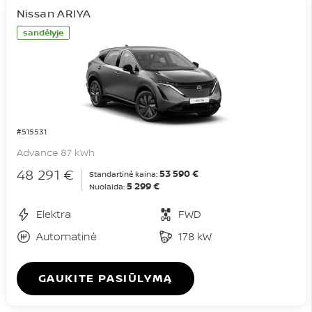
Nissan ARIYA
sandėlyje
#515531
Advance 87 kWh
48 291 €
53 590 €
Standartinė kaina:
5 299 €
Nuolaida:
Elektra
FWD
Automatinė
178 kW
GAUKITE PASIŪLYMĄ