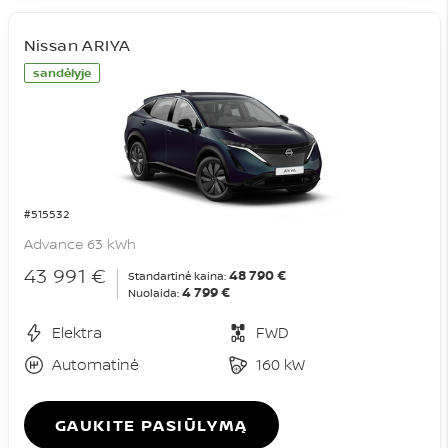
Nissan ARIYA
sandėlyje
#515532
Advance 63 kWh
43 991 €
48 790 €
Standartinė kaina:
4 799 €
Nuolaida:
Elektra
FWD
Automatinė
160 kW
GAUKITE PASIŪLYMĄ