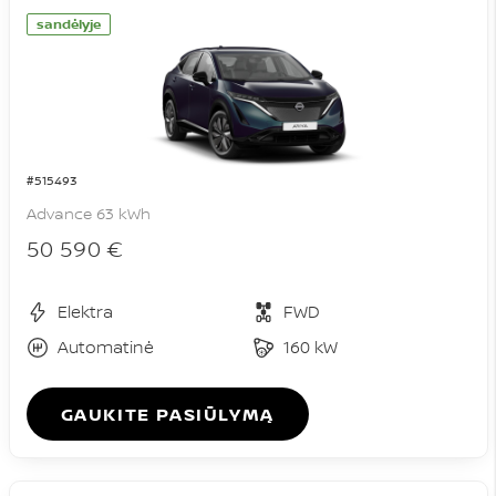
sandėlyje
#515493
Advance 63 kWh
50 590 €
Elektra
FWD
Automatinė
160 kW
GAUKITE PASIŪLYMĄ