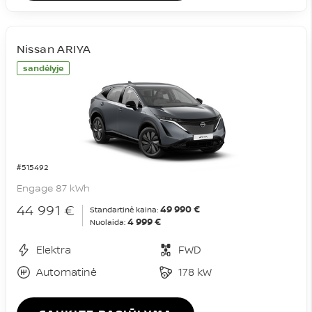
Nissan ARIYA
sandėlyje
#515492
Engage 87 kWh
44 991 €
49 990 €
Standartinė kaina:
4 999 €
Nuolaida:
Elektra
FWD
Automatinė
178 kW