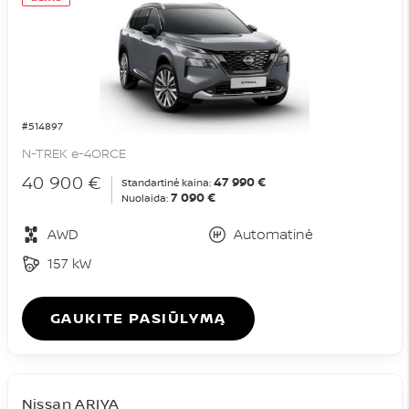
#514897
N-TREK e-4ORCE
40 900 €
47 990 €
Standartinė kaina:
7 090 €
Nuolaida:
AWD
Automatinė
157 kW
GAUKITE PASIŪLYMĄ
Nissan ARIYA