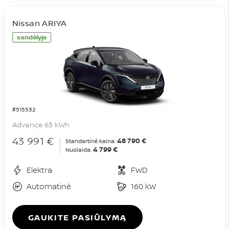
Nissan ARIYA
sandėlyje
#515532
Advance 63 kWh
43 991 €
48 790 €
Standartinė kaina:
4 799 €
Nuolaida:
Elektra
FWD
Automatinė
160 kW
GAUKITE PASIŪLYMĄ