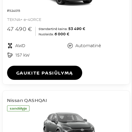
#524015
TEKNA+ e-4ORCE
47 490 €
53 490 €
Standartinė kaina:
6 000 €
Nuolaida:
AWD
Automatinė
157 kW
GAUKITE PASIŪLYMĄ
Nissan QASHQAI
sandėlyje