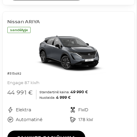
Nissan ARIYA
sandėlyje
#515492
Engage 87 kWh
44 991 €
49 990 €
Standartinė kaina:
4 999 €
Nuolaida:
Elektra
FWD
Automatinė
178 kW