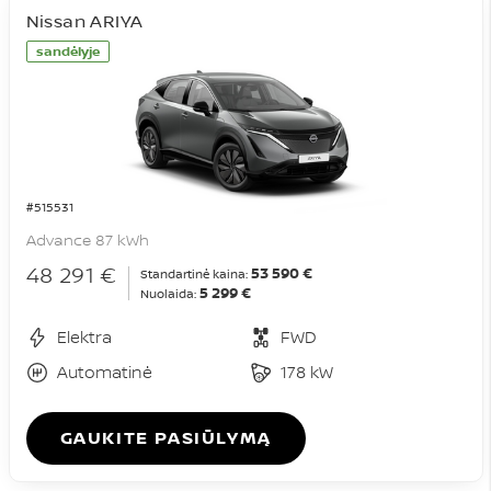
Nissan ARIYA
sandėlyje
#515531
Advance 87 kWh
48 291 €
53 590 €
Standartinė kaina:
5 299 €
Nuolaida:
Elektra
FWD
Automatinė
178 kW
GAUKITE PASIŪLYMĄ