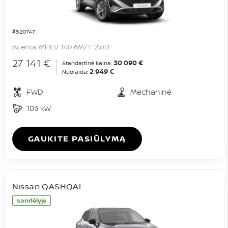
#520747
Acenta MHEV 140 6M/T 2WD
27 141 €
30 090 €
Standartinė kaina:
2 949 €
Nuolaida:
FWD
Mechaninė
103 kW
GAUKITE PASIŪLYMĄ
Nissan QASHQAI
sandėlyje