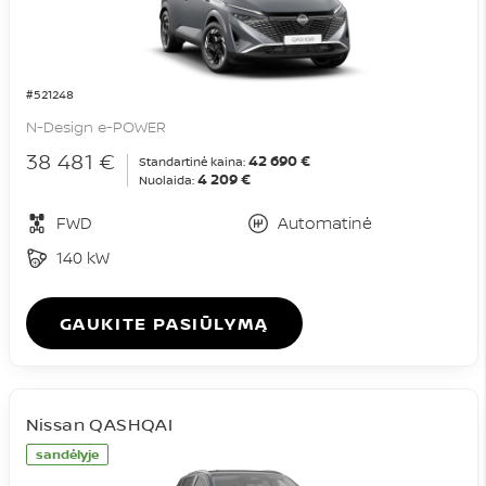
#521248
N-Design e-POWER
38 481 €
42 690 €
Standartinė kaina:
4 209 €
Nuolaida:
FWD
Automatinė
140 kW
GAUKITE PASIŪLYMĄ
Nissan QASHQAI
sandėlyje