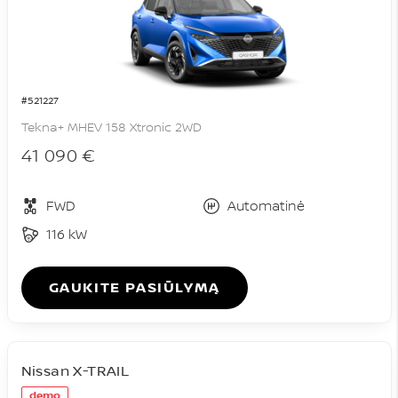
#521227
Tekna+ MHEV 158 Xtronic 2WD
41 090 €
FWD
Automatinė
116 kW
GAUKITE PASIŪLYMĄ
Nissan X-TRAIL
demo