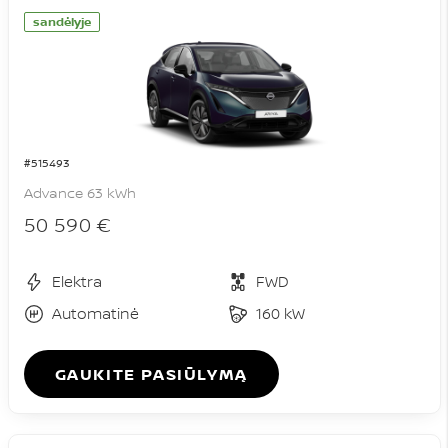
sandėlyje
#515493
Advance 63 kWh
50 590 €
Elektra
FWD
Automatinė
160 kW
GAUKITE PASIŪLYMĄ