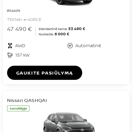
#524015
TEKNA+ e-4ORCE
47 490 €
53 490 €
Standartinė kaina:
6 000 €
Nuolaida:
AWD
Automatinė
157 kW
GAUKITE PASIŪLYMĄ
Nissan QASHQAI
sandėlyje