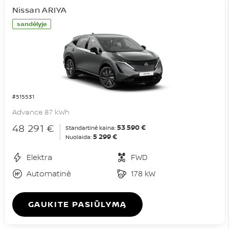
Nissan ARIYA
sandėlyje
#515531
Advance 87 kWh
48 291 €
53 590 €
Standartinė kaina:
5 299 €
Nuolaida:
Elektra
FWD
Automatinė
178 kW
GAUKITE PASIŪLYMĄ