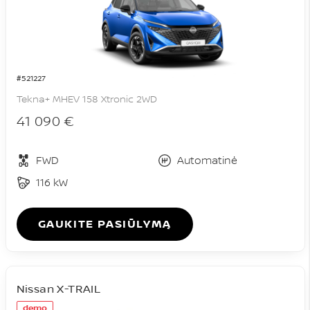
#521227
Tekna+ MHEV 158 Xtronic 2WD
41 090 €
FWD
Automatinė
116 kW
GAUKITE PASIŪLYMĄ
Nissan X-TRAIL
demo