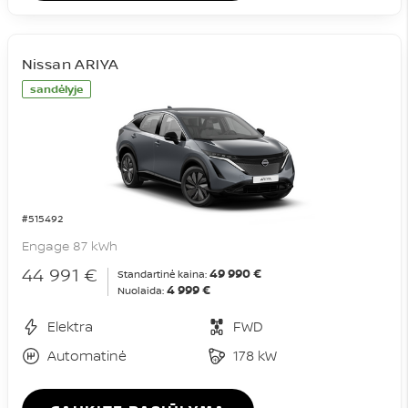
Nissan ARIYA
sandėlyje
#515492
Engage 87 kWh
44 991 €
49 990 €
Standartinė kaina:
4 999 €
Nuolaida:
Elektra
FWD
Automatinė
178 kW