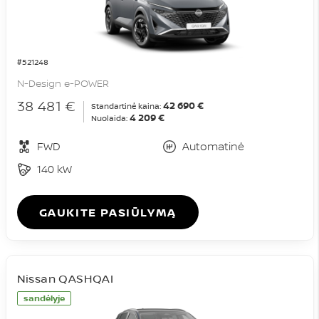
#521248
N-Design e-POWER
38 481 €
42 690 €
Standartinė kaina:
4 209 €
Nuolaida:
FWD
Automatinė
140 kW
GAUKITE PASIŪLYMĄ
Nissan QASHQAI
sandėlyje