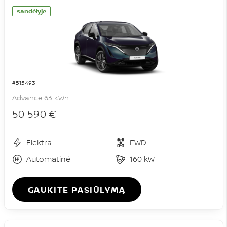
sandėlyje
#515493
Advance 63 kWh
50 590 €
Elektra
FWD
Automatinė
160 kW
GAUKITE PASIŪLYMĄ