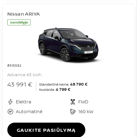
Nissan ARIYA
sandėlyje
#515532
Advance 63 kWh
43 991 €
48 790 €
Standartinė kaina:
4 799 €
Nuolaida:
Elektra
FWD
Automatinė
160 kW
GAUKITE PASIŪLYMĄ