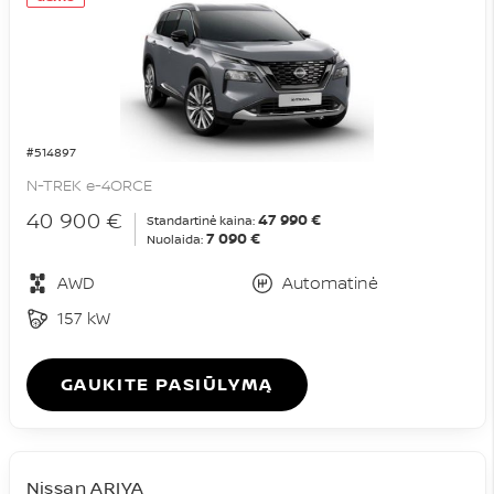
#514897
N-TREK e-4ORCE
40 900 €
47 990 €
Standartinė kaina:
7 090 €
Nuolaida:
AWD
Automatinė
157 kW
GAUKITE PASIŪLYMĄ
Nissan ARIYA