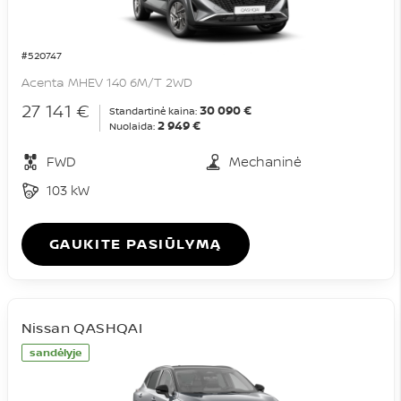
#520747
Acenta MHEV 140 6M/T 2WD
27 141 €
30 090 €
Standartinė kaina:
2 949 €
Nuolaida:
FWD
Mechaninė
103 kW
GAUKITE PASIŪLYMĄ
Nissan QASHQAI
sandėlyje