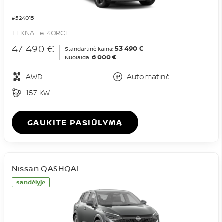
#524015
TEKNA+ e-4ORCE
47 490 €
53 490 €
Standartinė kaina:
6 000 €
Nuolaida:
AWD
Automatinė
157 kW
GAUKITE PASIŪLYMĄ
Nissan QASHQAI
sandėlyje