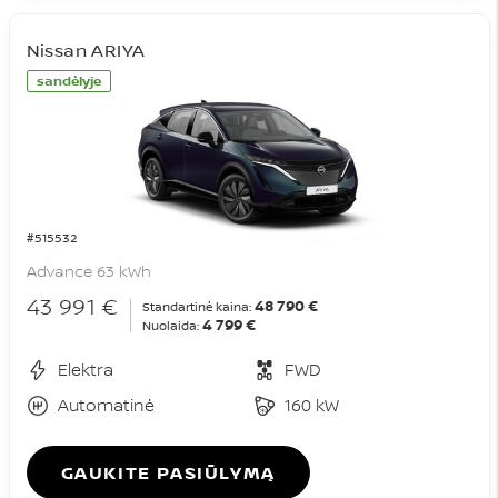
Nissan ARIYA
sandėlyje
#515532
Advance 63 kWh
43 991 €
48 790 €
Standartinė kaina:
4 799 €
Nuolaida:
Elektra
FWD
Automatinė
160 kW
GAUKITE PASIŪLYMĄ