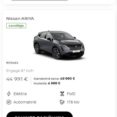
Nissan ARIYA
sandėlyje
#515492
Engage 87 kWh
44 991 €
49 990 €
Standartinė kaina:
4 999 €
Nuolaida:
Elektra
FWD
Automatinė
178 kW