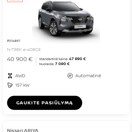
#514897
N-TREK e-4ORCE
40 900 €
47 990 €
Standartinė kaina:
7 090 €
Nuolaida:
AWD
Automatinė
157 kW
GAUKITE PASIŪLYMĄ
Nissan ARIYA