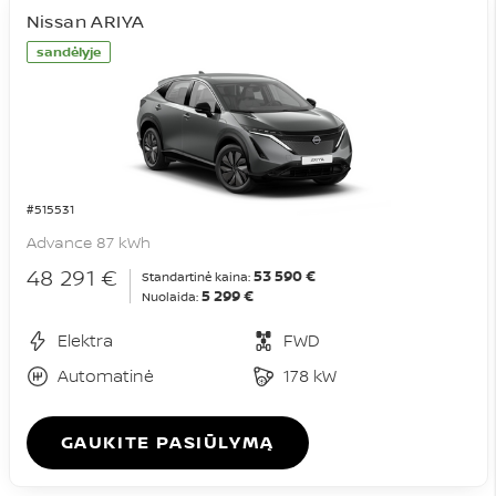
Nissan ARIYA
sandėlyje
#515531
Advance 87 kWh
48 291 €
53 590 €
Standartinė kaina:
5 299 €
Nuolaida:
Elektra
FWD
Automatinė
178 kW
GAUKITE PASIŪLYMĄ