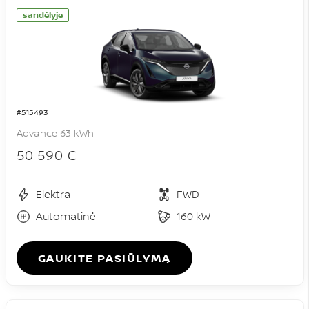
sandėlyje
#515493
Advance 63 kWh
50 590 €
Elektra
FWD
Automatinė
160 kW
GAUKITE PASIŪLYMĄ