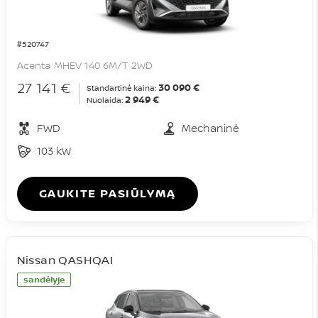
#520747
Acenta MHEV 140 6M/T 2WD
27 141 €
30 090 €
Standartinė kaina:
2 949 €
Nuolaida:
FWD
Mechaninė
103 kW
GAUKITE PASIŪLYMĄ
Nissan QASHQAI
sandėlyje