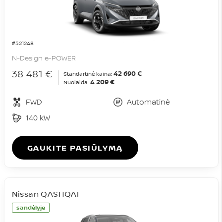
#521248
N-Design e-POWER
38 481 €
42 690 €
Standartinė kaina:
4 209 €
Nuolaida:
FWD
Automatinė
140 kW
GAUKITE PASIŪLYMĄ
Nissan QASHQAI
sandėlyje