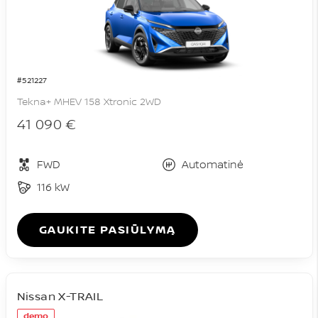
#521227
Tekna+ MHEV 158 Xtronic 2WD
41 090 €
FWD
Automatinė
116 kW
GAUKITE PASIŪLYMĄ
Nissan X-TRAIL
demo