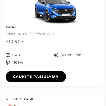
#521227
Tekna+ MHEV 158 Xtronic 2WD
41 090 €
FWD
Automatinė
116 kW
GAUKITE PASIŪLYMĄ
Nissan X-TRAIL
demo