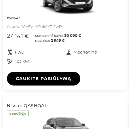
#520747
Acenta MHEV 140 6M/T 2WD
27 141 €
30 090 €
Standartinė kaina:
2 949 €
Nuolaida:
FWD
Mechaninė
103 kW
GAUKITE PASIŪLYMĄ
Nissan QASHQAI
sandėlyje