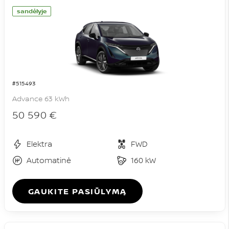
sandėlyje
#515493
Advance 63 kWh
50 590 €
Elektra
FWD
Automatinė
160 kW
GAUKITE PASIŪLYMĄ