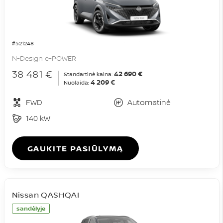
#521248
N-Design e-POWER
38 481 €
42 690 €
Standartinė kaina:
4 209 €
Nuolaida:
FWD
Automatinė
140 kW
GAUKITE PASIŪLYMĄ
Nissan QASHQAI
sandėlyje