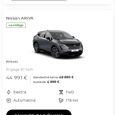
Nissan ARIYA
sandėlyje
#515492
Engage 87 kWh
44 991 €
49 990 €
Standartinė kaina:
4 999 €
Nuolaida:
Elektra
FWD
Automatinė
178 kW