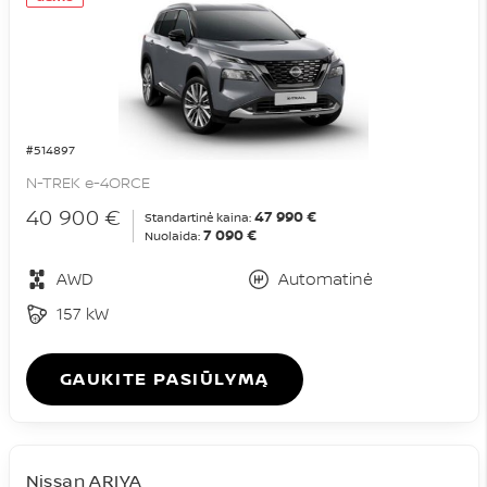
#514897
N-TREK e-4ORCE
40 900 €
47 990 €
Standartinė kaina:
7 090 €
Nuolaida:
AWD
Automatinė
157 kW
GAUKITE PASIŪLYMĄ
Nissan ARIYA