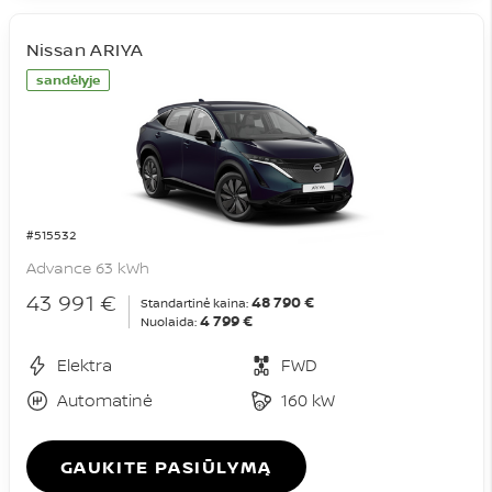
Nissan ARIYA
sandėlyje
#515532
Advance 63 kWh
43 991 €
48 790 €
Standartinė kaina:
4 799 €
Nuolaida:
Elektra
FWD
Automatinė
160 kW
GAUKITE PASIŪLYMĄ