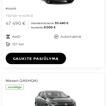
#524015
TEKNA+ e-4ORCE
47 490 €
53 490 €
Standartinė kaina:
6 000 €
Nuolaida:
AWD
Automatinė
157 kW
GAUKITE PASIŪLYMĄ
Nissan QASHQAI
sandėlyje