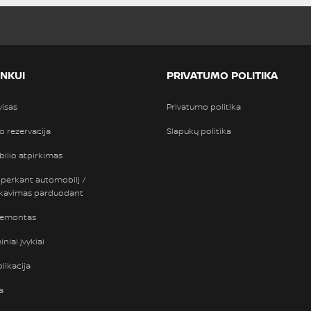
INKUI
PRIVATUMO POLITIKA
visas
Privatumo politika
so rezervacija
Slapukų politika
ilio atpirkimas
 perkant automobilį /
nkavimas parduodant
remontas
niai įvykiai
likacija
a