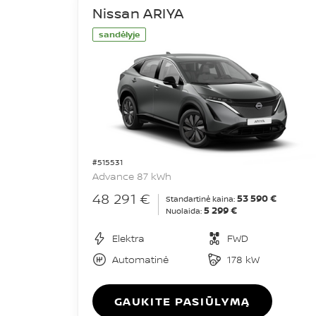
Nissan ARIYA
sandėlyje
#515531
Advance 87 kWh
48 291 €
53 590 €
Standartinė kaina:
5 299 €
Nuolaida:
Elektra
FWD
Automatinė
178 kW
GAUKITE PASIŪLYMĄ