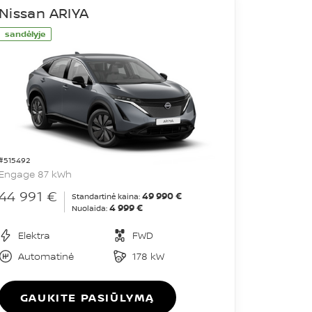
Nissan ARIYA
sandėlyje
#515492
Engage 87 kWh
44 991 €
49 990 €
Standartinė kaina:
4 999 €
Nuolaida:
Elektra
FWD
Automatinė
178 kW
GAUKITE PASIŪLYMĄ