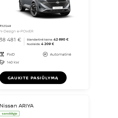
#521248
N-Design e-POWER
38 481 €
42 690 €
Standartinė kaina:
4 209 €
Nuolaida:
FWD
Automatinė
140 kW
GAUKITE PASIŪLYMĄ
Nissan ARIYA
sandėlyje