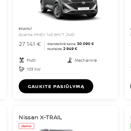
#520747
Acenta MHEV 140 6M/T 2WD
27 141 €
30 090 €
Standartinė kaina:
2 949 €
Nuolaida:
FWD
Mechaninė
103 kW
GAUKITE PASIŪLYMĄ
Nissan X-TRAIL
demo