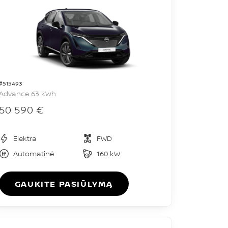
#515493
Advance 63 kWh
50 590 €
Elektra
FWD
Automatinė
160 kW
GAUKITE PASIŪLYMĄ