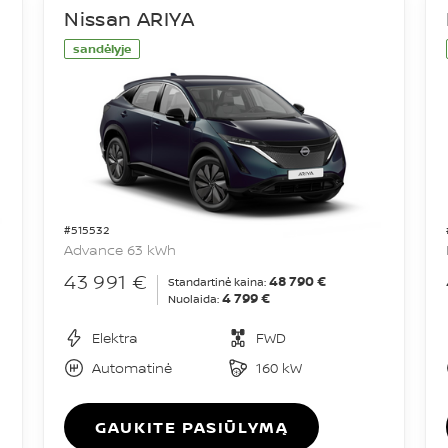
Nissan ARIYA
sandėlyje
#515532
Advance 63 kWh
43 991 €
48 790 €
Standartinė kaina:
4 799 €
Nuolaida:
Elektra
FWD
Automatinė
160 kW
GAUKITE PASIŪLYMĄ