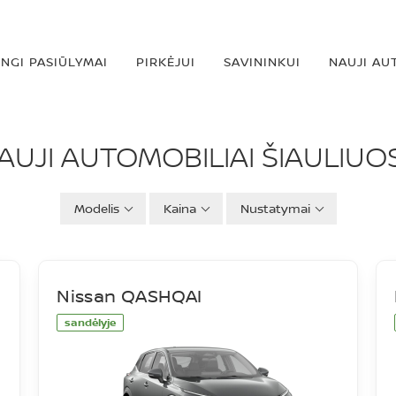
INGI PASIŪLYMAI
PIRKĖJUI
SAVININKUI
NAUJI AU
IAI
AUJI AUTOMOBILIAI ŠIAULIUO
Modelis
Kaina
Nustatymai
Nissan QASHQAI
sandėlyje