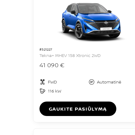
#521227
Tekna+ MHEV 158 Xtronic 2WD
41 090 €
FWD
Automatinė
116 kW
GAUKITE PASIŪLYMĄ