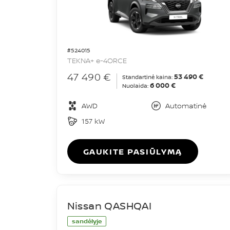
#524015
TEKNA+ e-4ORCE
47 490 €
53 490 €
Standartinė kaina:
6 000 €
Nuolaida:
AWD
Automatinė
157 kW
GAUKITE PASIŪLYMĄ
Nissan QASHQAI
sandėlyje