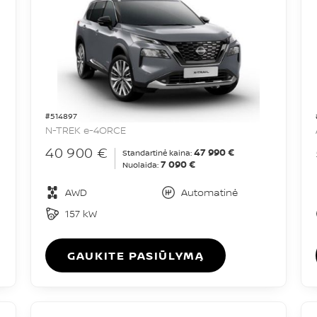
#514897
N-TREK e-4ORCE
40 900 €
47 990 €
Standartinė kaina:
7 090 €
Nuolaida:
AWD
Automatinė
157 kW
GAUKITE PASIŪLYMĄ