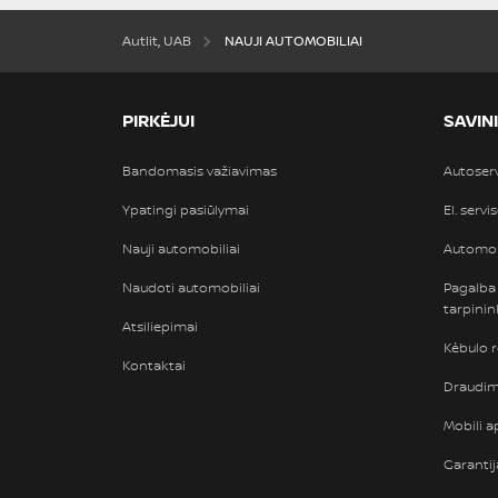
Autlit, UAB
NAUJI AUTOMOBILIAI
PIRKĖJUI
SAVIN
Bandomasis važiavimas
Autoser
Ypatingi pasiūlymai
El. servi
Nauji automobiliai
Automob
Naudoti automobiliai
Pagalba
tarpini
Atsiliepimai
Kėbulo 
Kontaktai
Draudimi
Mobili ap
Garantij