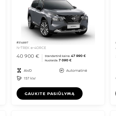
#514897
N-TREK e-4ORCE
40 900 €
47 990 €
Standartinė kaina:
7 090 €
Nuolaida:
AWD
Automatinė
157 kW
GAUKITE PASIŪLYMĄ