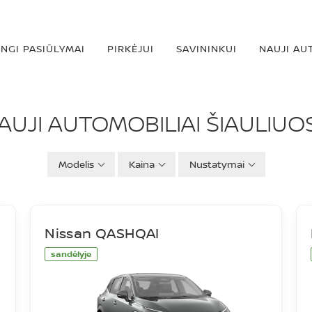
INGI PASIŪLYMAI
PIRKĖJUI
SAVININKUI
NAUJI AU
IAI
AUJI AUTOMOBILIAI ŠIAULIUO
Modelis
Kaina
Nustatymai
Nissan QASHQAI
sandėlyje