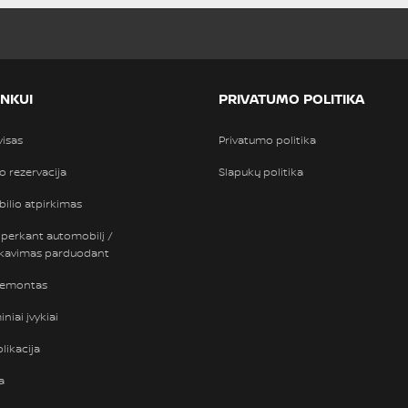
INKUI
PRIVATUMO POLITIKA
visas
Privatumo politika
so rezervacija
Slapukų politika
ilio atpirkimas
 perkant automobilį /
nkavimas parduodant
remontas
niai įvykiai
likacija
a