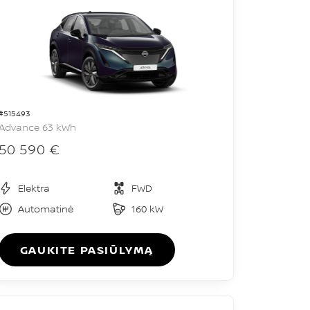
#515493
Advance 63 kWh
50 590 €
Elektra
FWD
Automatinė
160 kW
GAUKITE PASIŪLYMĄ