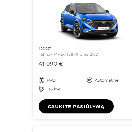
#521227
Tekna+ MHEV 158 Xtronic 2WD
41 090 €
FWD
Automatinė
116 kW
GAUKITE PASIŪLYMĄ