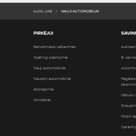
Autlit, UAB
NAUJI AUTOMOBILIAI
PIRKĖJUI
SAVIN
Bandomasis važiavimas
Autoser
Ypatingi pasiūlymai
El. servi
Nauji automobiliai
Automob
Naudoti automobiliai
Pagalba
tarpini
Atsiliepimai
Kėbulo 
Kontaktai
Draudimi
Mobili ap
Garantij