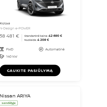
#521248
N-Design e-POWER
38 481 €
42 690 €
Standartinė kaina:
4 209 €
Nuolaida:
FWD
Automatinė
140 kW
GAUKITE PASIŪLYMĄ
Nissan ARIYA
sandėlyje