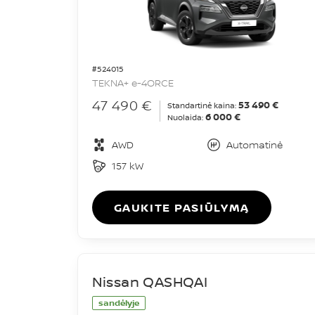
#524015
TEKNA+ e-4ORCE
47 490 €
53 490 €
Standartinė kaina:
6 000 €
Nuolaida:
AWD
Automatinė
157 kW
GAUKITE PASIŪLYMĄ
Nissan QASHQAI
sandėlyje