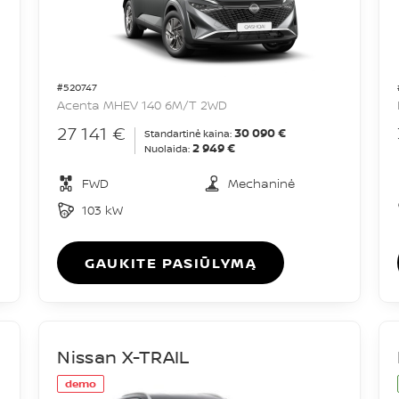
#520747
Acenta MHEV 140 6M/T 2WD
27 141 €
30 090 €
Standartinė kaina:
2 949 €
Nuolaida:
FWD
Mechaninė
103 kW
GAUKITE PASIŪLYMĄ
Nissan X-TRAIL
demo