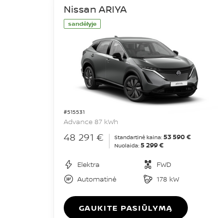
Nissan ARIYA
sandėlyje
#515531
Advance 87 kWh
48 291 €
53 590 €
Standartinė kaina:
5 299 €
Nuolaida:
Elektra
FWD
Automatinė
178 kW
GAUKITE PASIŪLYMĄ