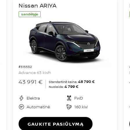
Nissan ARIYA
sandėlyje
#515532
Advance 63 kWh
43 991 €
48 790 €
Standartinė kaina:
4 799 €
Nuolaida:
Elektra
FWD
Automatinė
160 kW
GAUKITE PASIŪLYMĄ