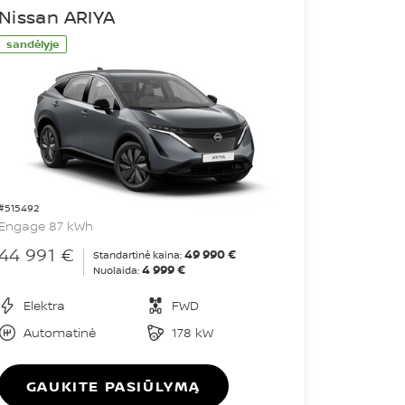
Nissan ARIYA
sandėlyje
#515492
Engage 87 kWh
44 991 €
49 990 €
Standartinė kaina:
4 999 €
Nuolaida:
Elektra
FWD
Automatinė
178 kW
GAUKITE PASIŪLYMĄ