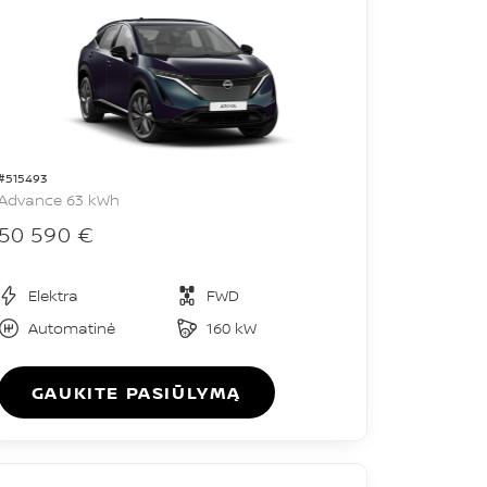
#515493
Advance 63 kWh
50 590 €
Elektra
FWD
Automatinė
160 kW
GAUKITE PASIŪLYMĄ