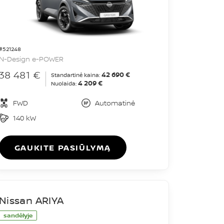
#521248
N-Design e-POWER
38 481 €
42 690 €
Standartinė kaina:
4 209 €
Nuolaida:
FWD
Automatinė
140 kW
GAUKITE PASIŪLYMĄ
Nissan ARIYA
sandėlyje