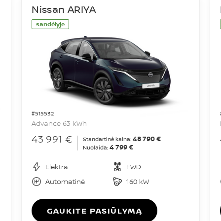
Nissan ARIYA
sandėlyje
#515532
Advance 63 kWh
43 991 €
48 790 €
Standartinė kaina:
4 799 €
Nuolaida:
Elektra
FWD
Automatinė
160 kW
GAUKITE PASIŪLYMĄ