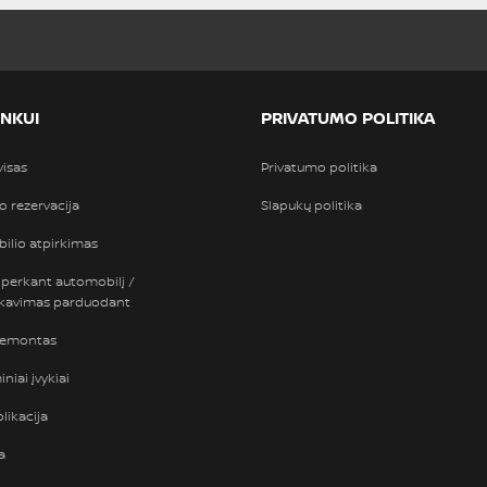
INKUI
PRIVATUMO POLITIKA
visas
Privatumo politika
so rezervacija
Slapukų politika
ilio atpirkimas
 perkant automobilį /
nkavimas parduodant
remontas
niai įvykiai
likacija
a