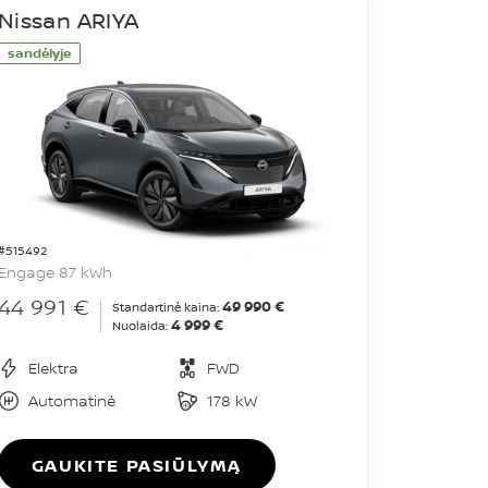
Nissan ARIYA
sandėlyje
#515492
Engage 87 kWh
44 991 €
49 990 €
Standartinė kaina:
4 999 €
Nuolaida:
Elektra
FWD
Automatinė
178 kW
GAUKITE PASIŪLYMĄ