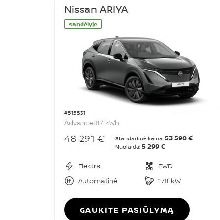
Nissan ARIYA
sandėlyje
#515531
Advance 87 kWh
48 291 €
53 590 €
Standartinė kaina:
5 299 €
Nuolaida:
Elektra
FWD
Automatinė
178 kW
GAUKITE PASIŪLYMĄ