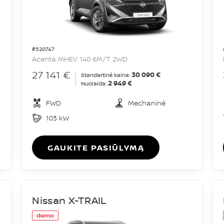
#520747
Acenta MHEV 140 6M/T 2WD
27 141 €
30 090 €
Standartinė kaina:
2 949 €
Nuolaida:
FWD
Mechaninė
103 kW
GAUKITE PASIŪLYMĄ
Nissan X-TRAIL
demo