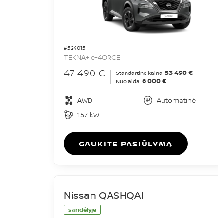
#524015
TEKNA+ e-4ORCE
47 490 €
53 490 €
Standartinė kaina:
6 000 €
Nuolaida:
AWD
Automatinė
157 kW
GAUKITE PASIŪLYMĄ
Nissan QASHQAI
sandėlyje