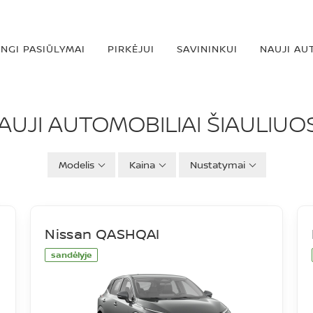
INGI PASIŪLYMAI
PIRKĖJUI
SAVININKUI
NAUJI AU
IAI
AUJI AUTOMOBILIAI ŠIAULIUO
Modelis
Kaina
Nustatymai
Nissan QASHQAI
sandėlyje