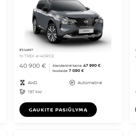
#514897
N-TREK e-4ORCE
40 900 €
47 990 €
Standartinė kaina:
7 090 €
Nuolaida:
AWD
Automatinė
157 kW
GAUKITE PASIŪLYMĄ