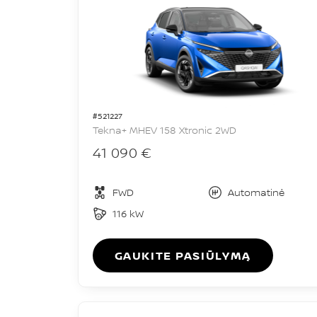
#521227
Tekna+ MHEV 158 Xtronic 2WD
41 090 €
FWD
Automatinė
116 kW
GAUKITE PASIŪLYMĄ