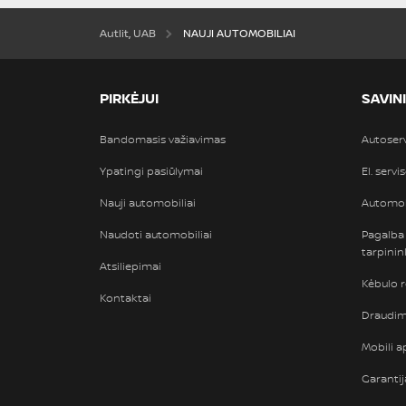
Autlit, UAB
NAUJI AUTOMOBILIAI
PIRKĖJUI
SAVIN
Bandomasis važiavimas
Autoser
Ypatingi pasiūlymai
El. servi
Nauji automobiliai
Automob
Naudoti automobiliai
Pagalba
tarpini
Atsiliepimai
Kėbulo 
Kontaktai
Draudimi
Mobili ap
Garantij