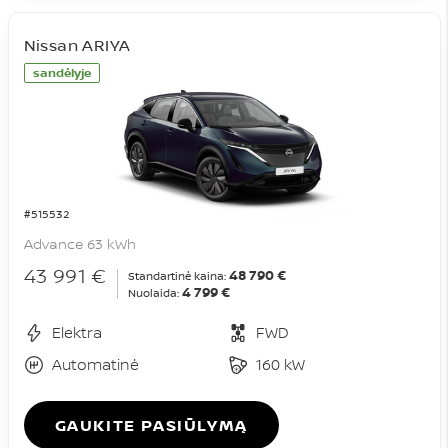
Nissan ARIYA
sandėlyje
#515532
Advance 63 kWh
43 991 €
48 790 €
Standartinė kaina:
4 799 €
Nuolaida:
Elektra
FWD
Automatinė
160 kW
GAUKITE PASIŪLYMĄ