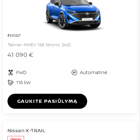
#521227
Tekna+ MHEV 158 Xtronic 2WD
41 090 €
FWD
Automatinė
116 kW
GAUKITE PASIŪLYMĄ
Nissan X-TRAIL
demo