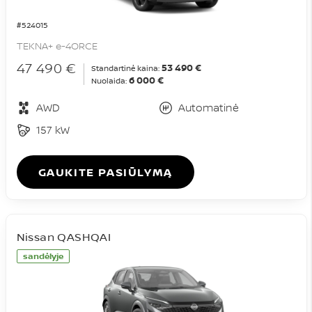
#524015
TEKNA+ e-4ORCE
47 490 €
53 490 €
Standartinė kaina:
6 000 €
Nuolaida:
AWD
Automatinė
157 kW
GAUKITE PASIŪLYMĄ
Nissan QASHQAI
sandėlyje