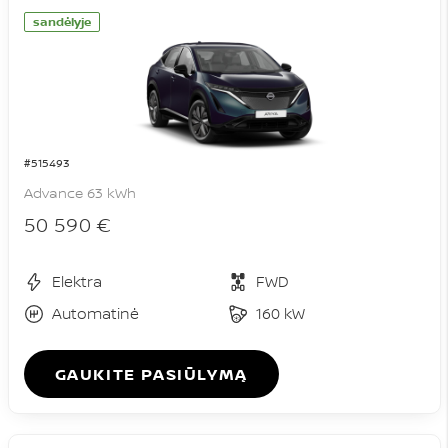
sandėlyje
#515493
Advance 63 kWh
50 590 €
Elektra
FWD
Automatinė
160 kW
GAUKITE PASIŪLYMĄ