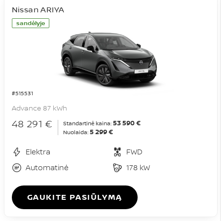
Nissan ARIYA
sandėlyje
#515531
Advance 87 kWh
48 291 €
53 590 €
Standartinė kaina:
5 299 €
Nuolaida:
Elektra
FWD
Automatinė
178 kW
GAUKITE PASIŪLYMĄ