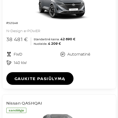
#521248
N-Design e-POWER
38 481 €
42 690 €
Standartinė kaina:
4 209 €
Nuolaida:
FWD
Automatinė
140 kW
GAUKITE PASIŪLYMĄ
Nissan QASHQAI
sandėlyje