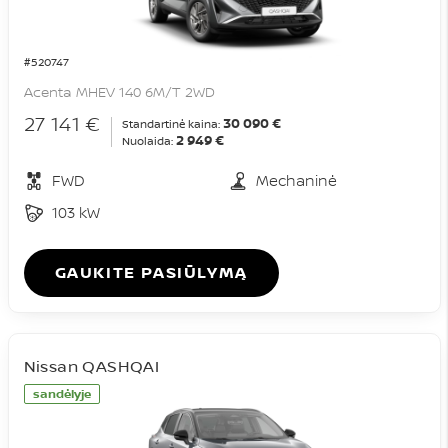
#520747
Acenta MHEV 140 6M/T 2WD
27 141 €
30 090 €
Standartinė kaina:
2 949 €
Nuolaida:
FWD
Mechaninė
103 kW
GAUKITE PASIŪLYMĄ
Nissan QASHQAI
sandėlyje