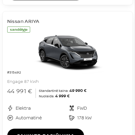
Nissan ARIYA
sandėlyje
#515492
Engage 87 kWh
44 991 €
49 990 €
Standartinė kaina:
4 999 €
Nuolaida:
Elektra
FWD
Automatinė
178 kW