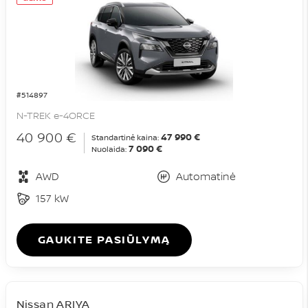
#514897
N-TREK e-4ORCE
40 900 €
47 990 €
Standartinė kaina:
7 090 €
Nuolaida:
AWD
Automatinė
157 kW
GAUKITE PASIŪLYMĄ
Nissan ARIYA