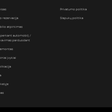
visas
Privatumo politika
so rezervacija
Slapukų politika
ilio atpirkimas
 perkant automobilį /
nkavimas parduodant
remontas
niai įvykiai
likacija
a
kelyje
mas