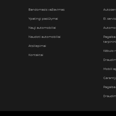
Bandomasis važiavimas
Autoser
Ypatingi pasiūlymai
El. servi
Nauji automobiliai
Automob
Naudoti automobiliai
Pagalba
tarpini
Atsiliepimai
Kėbulo 
Kontaktai
Draudimi
Mobili ap
Garantij
Pagalba 
Draudi