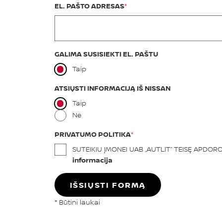
EL. PAŠTO ADRESAS
GALIMA SUSISIEKTI EL. PAŠTU
Taip
ATSIŲSTI INFORMACIJĄ IŠ NISSAN
Taip
Ne
PRIVATUMO POLITIKA
SUTEIKIU ĮMONEI UAB „AUTLIT“ TEISĘ APDO
informacija
IŠSIŲSTI FORMĄ
* Būtini laukai