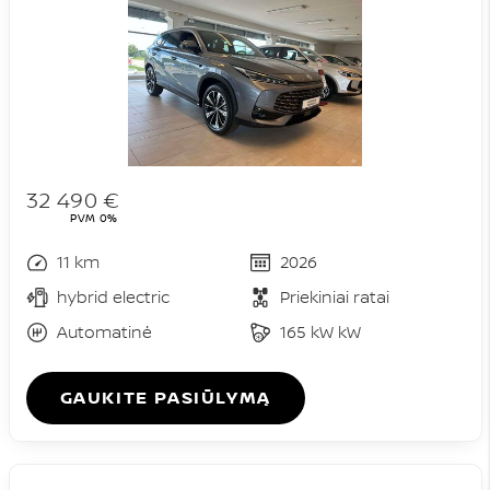
32 490 €
PVM 0%
11 km
2026
hybrid electric
Priekiniai ratai
Automatinė
165 kW kW
GAUKITE PASIŪLYMĄ