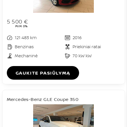
5 500 €
PVM 0%
121 483 km
2016
Benzinas
Priekiniai ratai
Mechaninė
70 kW kW
GAUKITE PASIŪLYMĄ
Mercedes-Benz GLE Coupe 350