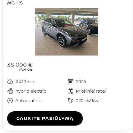
MG HS
38 000 €
PVM 0%
2 419 km
2026
hybrid electric
Priekiniai ratai
Automatinė
220 kW kW
GAUKITE PASIŪLYMĄ