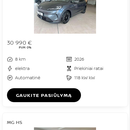
30 990 €
PVM 0%
8 km
2026
elektra
Priekiniai ratai
Automatinė
118 kW kW
GAUKITE PASIŪLYMĄ
MG HS