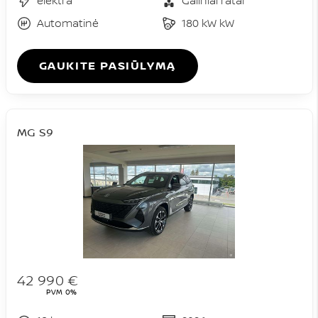
elektra
Galiniai ratai
Automatinė
180 kW kW
GAUKITE PASIŪLYMĄ
MG S9
42 990 €
PVM 0%