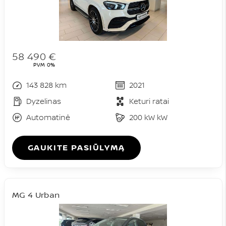
58 490 €
PVM 0%
143 828 km
2021
Dyzelinas
Keturi ratai
Automatinė
200 kW kW
GAUKITE PASIŪLYMĄ
MG 4 Urban