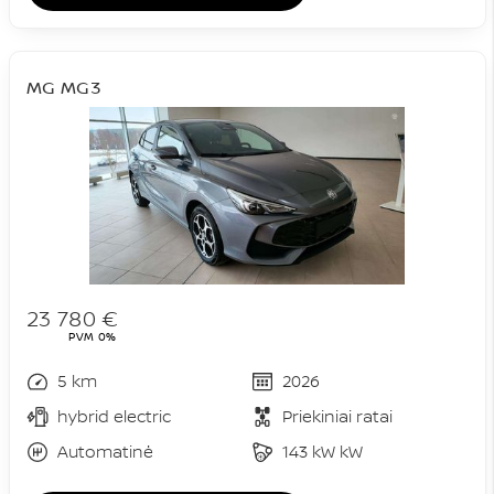
MG MG3
23 780 €
PVM 0%
5 km
2026
hybrid electric
Priekiniai ratai
Automatinė
143 kW kW