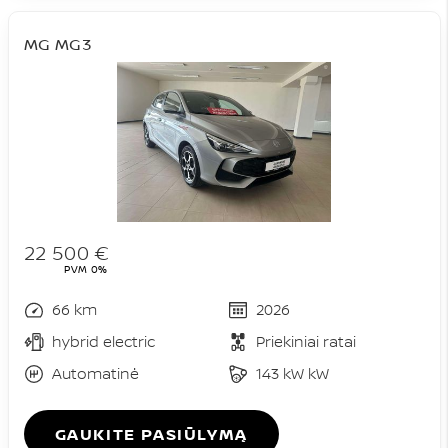
MG MG3
22 500 €
PVM 0%
66 km
2026
hybrid electric
Priekiniai ratai
Automatinė
143 kW kW
GAUKITE PASIŪLYMĄ