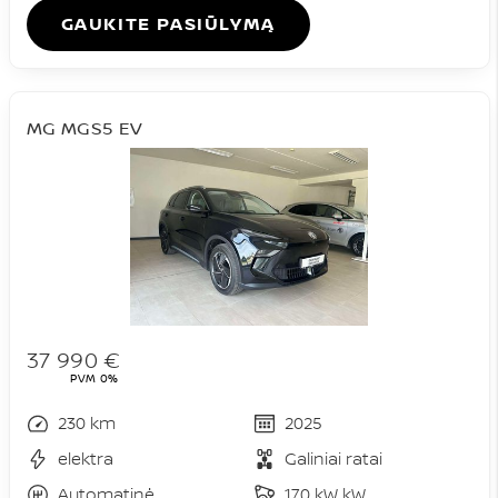
GAUKITE PASIŪLYMĄ
MG MGS5 EV
37 990 €
PVM 0%
230 km
2025
elektra
Galiniai ratai
Automatinė
170 kW kW