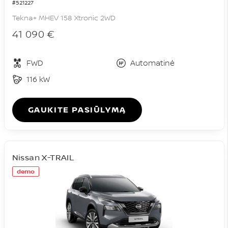
#521227
Tekna+ MHEV 158 Xtronic 2WD
41 090 €
FWD
Automatinė
116 kW
GAUKITE PASIŪLYMĄ
Nissan X-TRAIL
demo