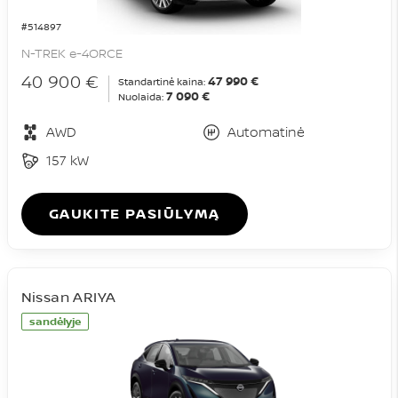
#514897
N-TREK e-4ORCE
40 900 €
47 990 €
Standartinė kaina:
7 090 €
Nuolaida:
AWD
Automatinė
157 kW
GAUKITE PASIŪLYMĄ
Nissan ARIYA
sandėlyje