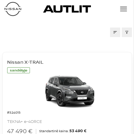
SANDĖLIS
Nissan X-TRAIL
sandėlyje
#524015
TEKNA+ e-4ORCE
47 490 €
53 490 €
Standartinė kaina: