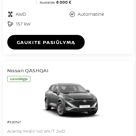
6 000 €
Nuolaida:
AWD
Automatinė
157 kW
GAUKITE PASIŪLYMĄ
Nissan QASHQAI
sandėlyje
#520747
Acenta MHEV 140 6M/T 2WD