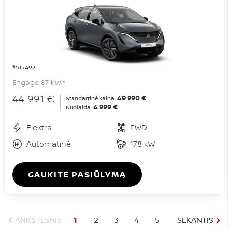
#515492
Engage 87 kWh
44 991 €
49 990 €
Standartinė kaina:
4 999 €
Nuolaida:
Elektra
FWD
Automatinė
178 kW
GAUKITE PASIŪLYMĄ
ANKSTESNIS
1
2
3
4
5
SEKANTIS