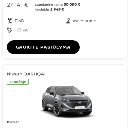
27 141 €
30 090 €
Standartinė kaina:
2 949 €
Nuolaida:
FWD
Mechaninė
103 kW
GAUKITE PASIŪLYMĄ
Nissan QASHQAI
sandėlyje
#521248