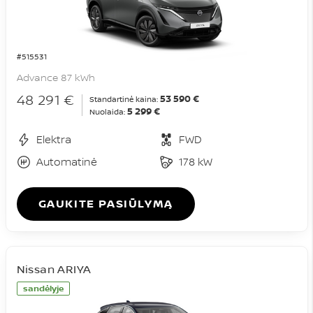
#515531
Advance 87 kWh
48 291 €
53 590 €
Standartinė kaina:
5 299 €
Nuolaida:
Elektra
FWD
Automatinė
178 kW
GAUKITE PASIŪLYMĄ
Nissan ARIYA
sandėlyje