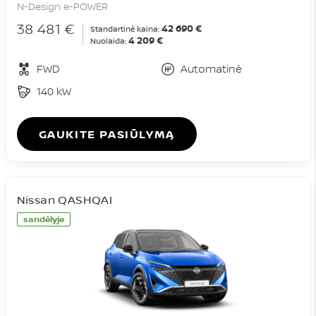
N-Design e-POWER
38 481 €
42 690 €
Standartinė kaina:
4 209 €
Nuolaida:
FWD
Automatinė
140 kW
GAUKITE PASIŪLYMĄ
Nissan QASHQAI
sandėlyje