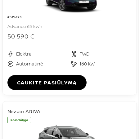
#515493
Advance 63 kWh
50 590 €
Elektra
FWD
Automatinė
160 kW
GAUKITE PASIŪLYMĄ
Nissan ARIYA
sandėlyje