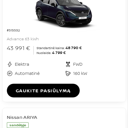
#515532
Advance 63 kWh
43 991 €
48 790 €
Standartinė kaina:
4 799 €
Nuolaida:
Elektra
FWD
Automatinė
160 kW
GAUKITE PASIŪLYMĄ
Nissan ARIYA
sandėlyje