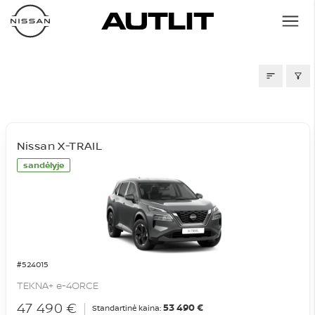
SANDĖLIS
Nissan X-TRAIL
sandėlyje
#524015
TEKNA+ e-4ORCE
47 490 €
53 490 €
Standartinė kaina: