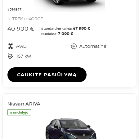
#514897
N-TREK e-4ORCE
40 900 €
47 990 €
Standartinė kaina:
7 090 €
Nuolaida:
AWD
Automatinė
157 kW
GAUKITE PASIŪLYMĄ
Nissan ARIYA
sandėlyje