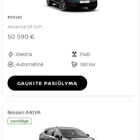
#515493
Advance 63 kWh
50 590 €
Elektra
FWD
Automatinė
160 kW
GAUKITE PASIŪLYMĄ
Nissan ARIYA
sandėlyje