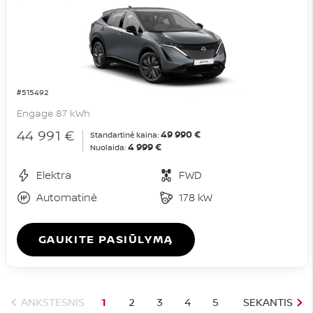
#515492
Engage 87 kWh
44 991 €
49 990 €
Standartinė kaina:
4 999 €
Nuolaida:
Elektra
FWD
Automatinė
178 kW
GAUKITE PASIŪLYMĄ
ANKSTESNIS
1
2
3
4
5
SEKANTIS