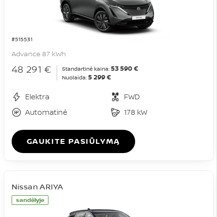
#515531
Advance 87 kWh
48 291 €
53 590 €
Standartinė kaina:
5 299 €
Nuolaida:
Elektra
FWD
Automatinė
178 kW
GAUKITE PASIŪLYMĄ
Nissan ARIYA
sandėlyje