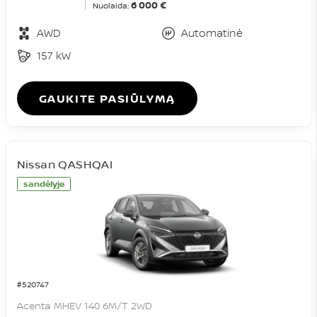
6 000 €
Nuolaida:
AWD
Automatinė
157 kW
GAUKITE PASIŪLYMĄ
Nissan QASHQAI
sandėlyje
#520747
Acenta MHEV 140 6M/T 2WD