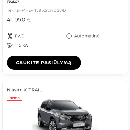
#521227
Tekna+ MHEV 158 Xtronic 2WD
41 090 €
FWD
Automatinė
116 kW
GAUKITE PASIŪLYMĄ
Nissan X-TRAIL
demo