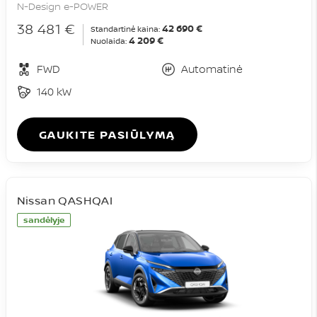
N-Design e-POWER
38 481 €
42 690 €
Standartinė kaina:
4 209 €
Nuolaida:
FWD
Automatinė
140 kW
GAUKITE PASIŪLYMĄ
Nissan QASHQAI
sandėlyje