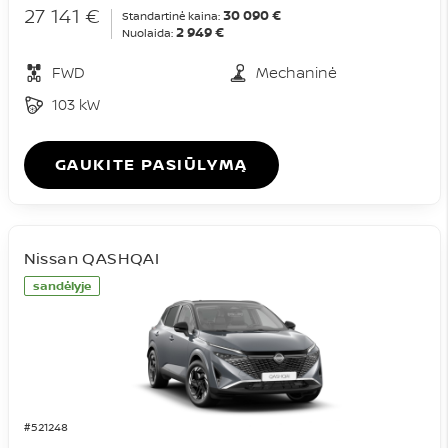
27 141 €
30 090 €
Standartinė kaina:
2 949 €
Nuolaida:
FWD
Mechaninė
103 kW
GAUKITE PASIŪLYMĄ
Nissan QASHQAI
sandėlyje
#521248