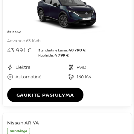
#515532
Advance 63 kWh
43 991 €
48 790 €
Standartinė kaina:
4 799 €
Nuolaida:
Elektra
FWD
Automatinė
160 kW
GAUKITE PASIŪLYMĄ
Nissan ARIYA
sandėlyje