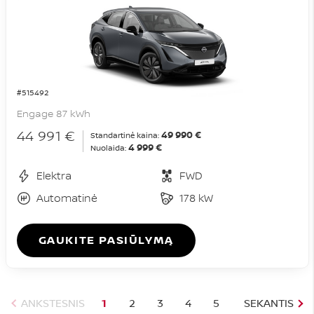
#515492
Engage 87 kWh
44 991 €
49 990 €
Standartinė kaina:
4 999 €
Nuolaida:
Elektra
FWD
Automatinė
178 kW
GAUKITE PASIŪLYMĄ
ANKSTESNIS
1
2
3
4
5
SEKANTIS