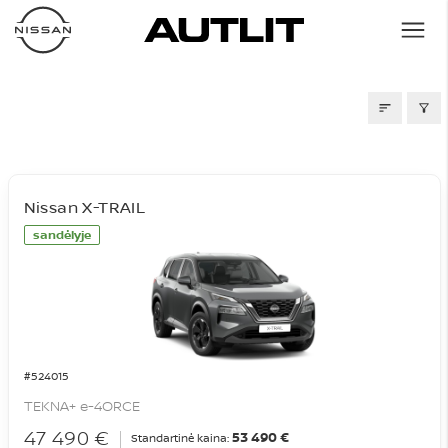
SANDĖLIS
Nissan X-TRAIL
sandėlyje
#524015
TEKNA+ e-4ORCE
47 490 €
53 490 €
Standartinė kaina: