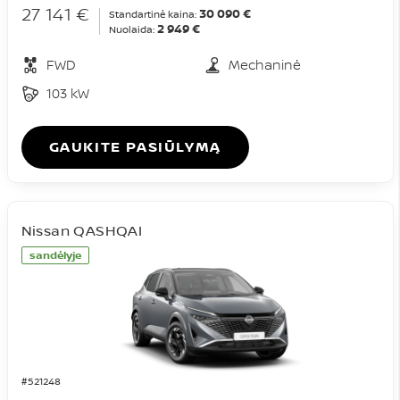
27 141 €
30 090 €
Standartinė kaina:
2 949 €
Nuolaida:
FWD
Mechaninė
103 kW
GAUKITE PASIŪLYMĄ
Nissan QASHQAI
sandėlyje
#521248