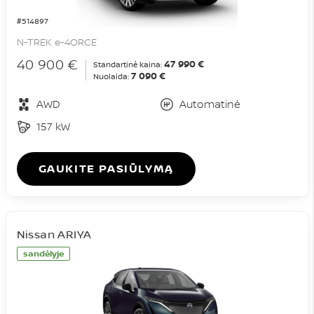
#514897
N-TREK e-4ORCE
40 900 €
47 990 €
Standartinė kaina:
7 090 €
Nuolaida:
AWD
Automatinė
157 kW
GAUKITE PASIŪLYMĄ
Nissan ARIYA
sandėlyje