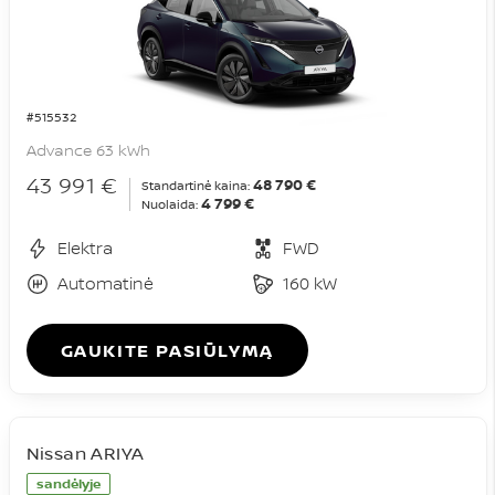
#515532
Advance 63 kWh
43 991 €
48 790 €
Standartinė kaina:
4 799 €
Nuolaida:
Elektra
FWD
Automatinė
160 kW
GAUKITE PASIŪLYMĄ
Nissan ARIYA
sandėlyje