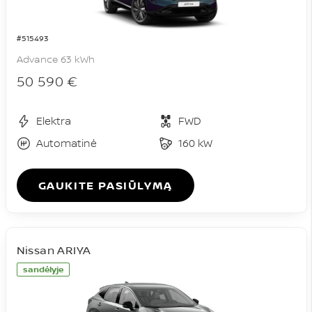
#515493
Advance 63 kWh
50 590 €
Elektra
FWD
Automatinė
160 kW
GAUKITE PASIŪLYMĄ
Nissan ARIYA
sandėlyje