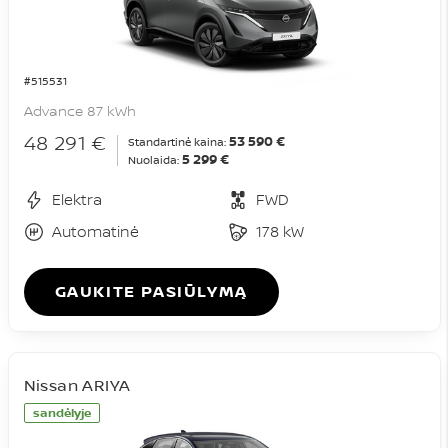
#515531
Advance 87 kWh
48 291 €
53 590 €
Standartinė kaina:
5 299 €
Nuolaida:
Elektra
FWD
Automatinė
178 kW
GAUKITE PASIŪLYMĄ
Nissan ARIYA
sandėlyje