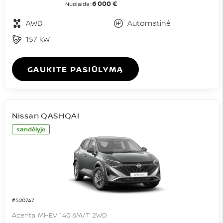
6 000 €
Nuolaida:
AWD
Automatinė
157 kW
GAUKITE PASIŪLYMĄ
Nissan QASHQAI
sandėlyje
#520747
Acenta MHEV 140 6M/T 2WD