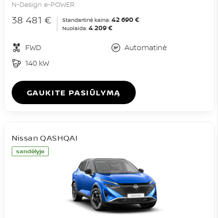
N-Design e-POWER
38 481 €
42 690 €
Standartinė kaina:
4 209 €
Nuolaida:
FWD
Automatinė
140 kW
GAUKITE PASIŪLYMĄ
Nissan QASHQAI
sandėlyje