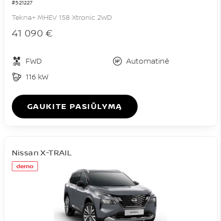
#521227
Tekna+ MHEV 158 Xtronic 2WD
41 090 €
FWD
Automatinė
116 kW
GAUKITE PASIŪLYMĄ
Nissan X-TRAIL
demo