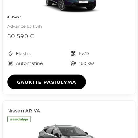
#515493
Advance 63 kWh
50 590 €
Elektra
FWD
Automatinė
160 kW
GAUKITE PASIŪLYMĄ
Nissan ARIYA
sandėlyje