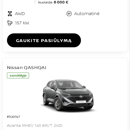
6 000 €
Nuolaida:
AWD
Automatinė
157 kW
GAUKITE PASIŪLYMĄ
Nissan QASHQAI
sandėlyje
#520747
Acenta MHEV 140 6M/T 2WD