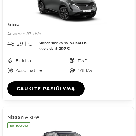
#515531
Advance 87 kWh
48 291 €
53 590 €
Standartinė kaina:
5 299 €
Nuolaida:
Elektra
FWD
Automatinė
178 kW
GAUKITE PASIŪLYMĄ
Nissan ARIYA
sandėlyje