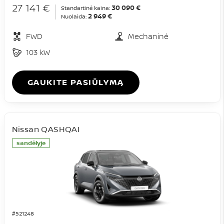
27 141 €
30 090 €
Standartinė kaina:
2 949 €
Nuolaida:
FWD
Mechaninė
103 kW
GAUKITE PASIŪLYMĄ
Nissan QASHQAI
sandėlyje
#521248