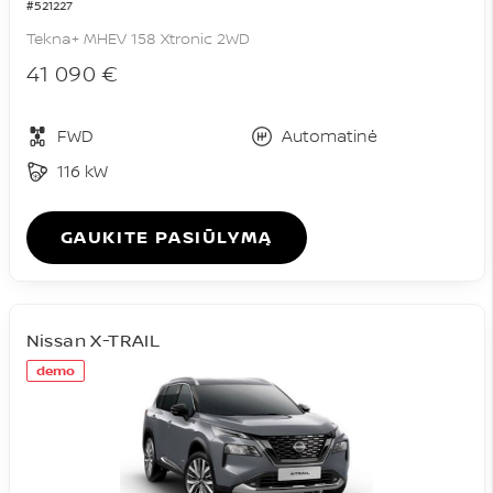
#521227
Tekna+ MHEV 158 Xtronic 2WD
41 090 €
FWD
Automatinė
116 kW
GAUKITE PASIŪLYMĄ
Nissan X-TRAIL
demo