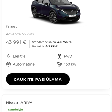
#515532
Advance 63 kWh
43 991 €
48 790 €
Standartinė kaina:
4 799 €
Nuolaida:
Elektra
FWD
Automatinė
160 kW
GAUKITE PASIŪLYMĄ
Nissan ARIYA
sandėlyje