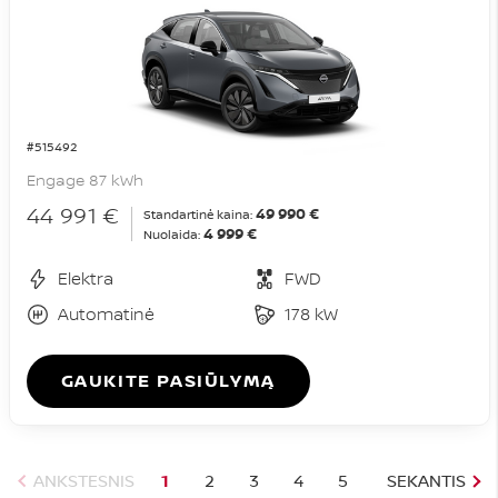
#515492
Engage 87 kWh
44 991 €
49 990 €
Standartinė kaina:
4 999 €
Nuolaida:
Elektra
FWD
Automatinė
178 kW
GAUKITE PASIŪLYMĄ
ANKSTESNIS
1
2
3
4
5
SEKANTIS