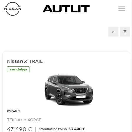
SANDĖLIS
Nissan X-TRAIL
sandėlyje
#524015
TEKNA+ e-4ORCE
47 490 €
53 490 €
Standartinė kaina: