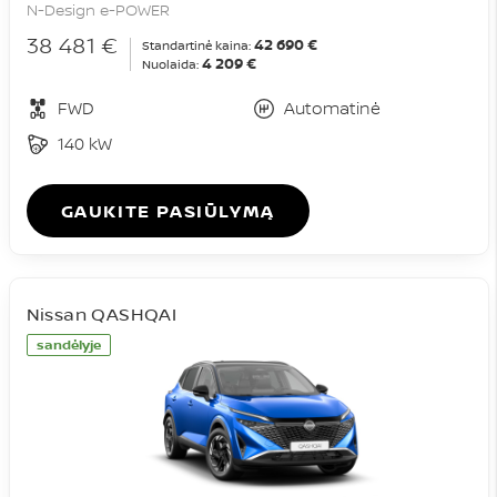
N-Design e-POWER
38 481 €
42 690 €
Standartinė kaina:
4 209 €
Nuolaida:
FWD
Automatinė
140 kW
GAUKITE PASIŪLYMĄ
Nissan QASHQAI
sandėlyje