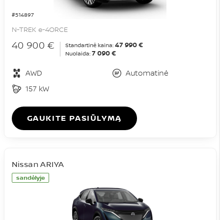
#514897
N-TREK e-4ORCE
40 900 €
47 990 €
Standartinė kaina:
7 090 €
Nuolaida:
AWD
Automatinė
157 kW
GAUKITE PASIŪLYMĄ
Nissan ARIYA
sandėlyje