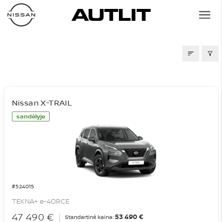
SANDĖLIS
Nissan X-TRAIL
sandėlyje
#524015
TEKNA+ e-4ORCE
47 490 €
53 490 €
Standartinė kaina: