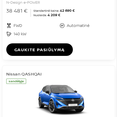
N-Design e-POWER
38 481 €
42 690 €
Standartinė kaina:
4 209 €
Nuolaida:
FWD
Automatinė
140 kW
GAUKITE PASIŪLYMĄ
Nissan QASHQAI
sandėlyje