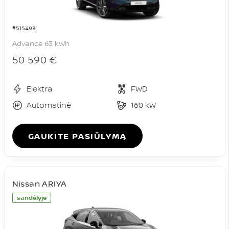
#515493
Advance 63 kWh
50 590 €
Elektra
FWD
Automatinė
160 kW
GAUKITE PASIŪLYMĄ
Nissan ARIYA
sandėlyje