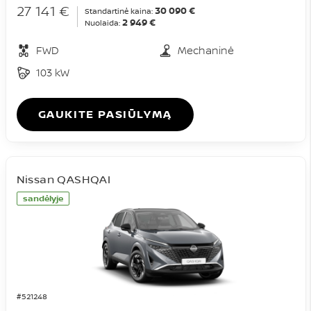
27 141 €
30 090 €
Standartinė kaina:
2 949 €
Nuolaida:
FWD
Mechaninė
103 kW
GAUKITE PASIŪLYMĄ
Nissan QASHQAI
sandėlyje
#521248