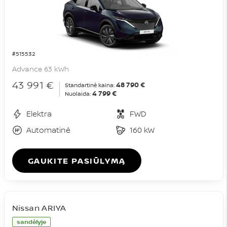
#515532
Advance 63 kWh
43 991 €
48 790 €
Standartinė kaina:
4 799 €
Nuolaida:
Elektra
FWD
Automatinė
160 kW
GAUKITE PASIŪLYMĄ
Nissan ARIYA
sandėlyje