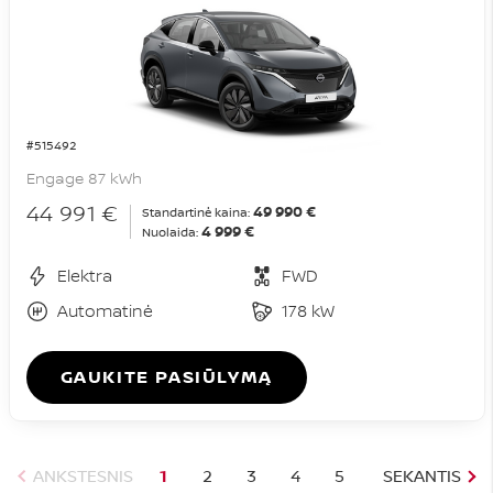
#515492
Engage 87 kWh
44 991 €
49 990 €
Standartinė kaina:
4 999 €
Nuolaida:
Elektra
FWD
Automatinė
178 kW
GAUKITE PASIŪLYMĄ
ANKSTESNIS
1
2
3
4
5
SEKANTIS