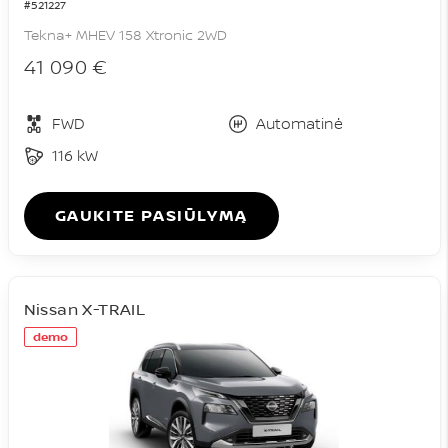
#521227
Tekna+ MHEV 158 Xtronic 2WD
41 090 €
FWD
Automatinė
116 kW
GAUKITE PASIŪLYMĄ
Nissan X-TRAIL
demo