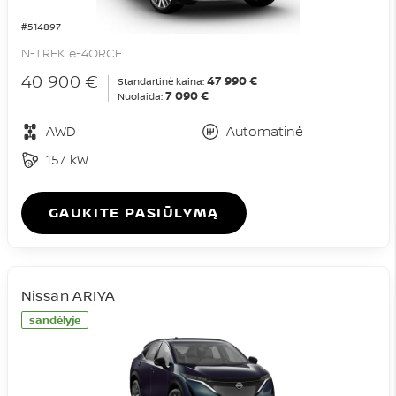
#514897
N-TREK e-4ORCE
40 900 €
47 990 €
Standartinė kaina:
7 090 €
Nuolaida:
AWD
Automatinė
157 kW
GAUKITE PASIŪLYMĄ
Nissan ARIYA
sandėlyje