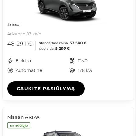
#515531
Advance 87 kWh
48 291 €
53 590 €
Standartinė kaina:
5 299 €
Nuolaida:
Elektra
FWD
Automatinė
178 kW
GAUKITE PASIŪLYMĄ
Nissan ARIYA
sandėlyje