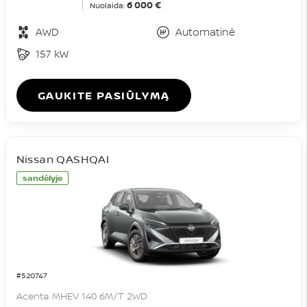
6 000 €
Nuolaida:
AWD
Automatinė
157 kW
GAUKITE PASIŪLYMĄ
Nissan QASHQAI
sandėlyje
#520747
Acenta MHEV 140 6M/T 2WD