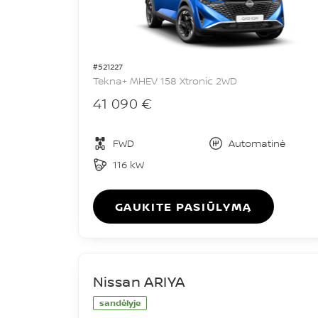
#521227
Tekna+ MHEV 158 Xtronic 2WD
41 090 €
FWD
Automatinė
116 kW
GAUKITE PASIŪLYMĄ
Nissan ARIYA
sandėlyje