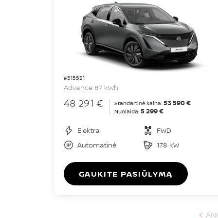
#515531
Advance 87 kWh
48 291 €
53 590 €
Standartinė kaina:
5 299 €
Nuolaida:
Elektra
FWD
Automatinė
178 kW
GAUKITE PASIŪLYMĄ
AN