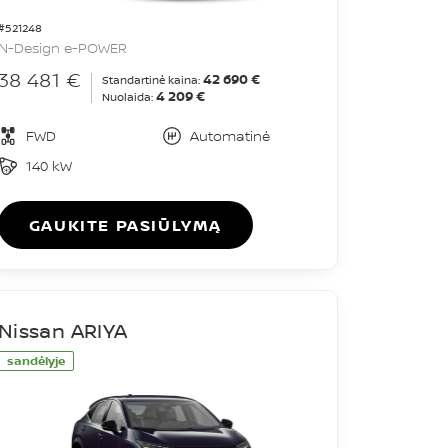
#521248
N-Design e-POWER
38 481 €
42 690 €
Standartinė kaina:
4 209 €
Nuolaida:
FWD
Automatinė
140 kW
GAUKITE PASIŪLYMĄ
Nissan ARIYA
sandėlyje