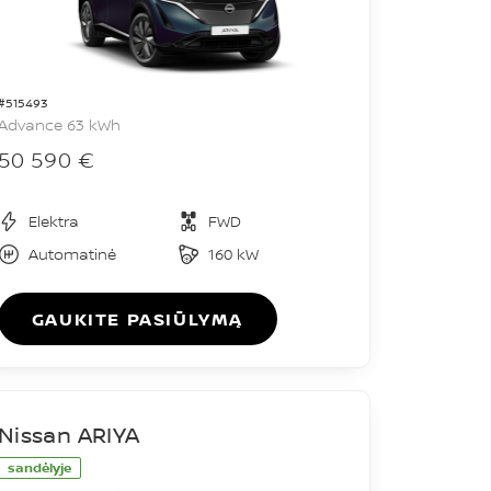
#515493
Advance 63 kWh
50 590 €
Elektra
FWD
Automatinė
160 kW
GAUKITE PASIŪLYMĄ
Nissan ARIYA
sandėlyje