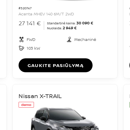
#520747
Acenta MHEV 140 6M/T 2WD
27 141 €
30 090 €
Standartinė kaina:
2 949 €
Nuolaida:
FWD
Mechaninė
103 kW
GAUKITE PASIŪLYMĄ
Nissan X-TRAIL
demo