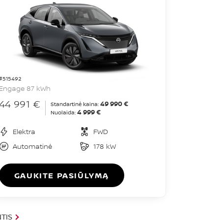
#515492
Engage 87 kWh
44 991 €
49 990 €
Standartinė kaina:
4 999 €
Nuolaida:
Elektra
FWD
Automatinė
178 kW
GAUKITE PASIŪLYMĄ
TIS