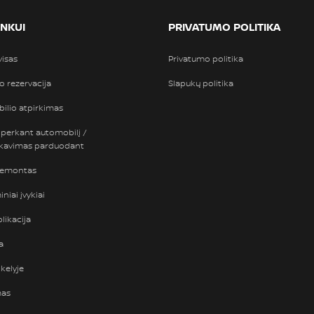
INKUI
PRIVATUMO POLITIKA
visas
Privatumo politika
so rezervacija
Slapukų politika
ilio atpirkimas
 perkant automobilį /
nkavimas parduodant
remontas
niai įvykiai
likacija
a
kelyje
mas