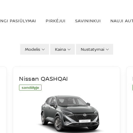
INGI PASIŪLYMAI
PIRKĖJUI
SAVININKUI
NAUJI AU
Modelis
Kaina
Nustatymai
Nissan QASHQAI
sandėlyje