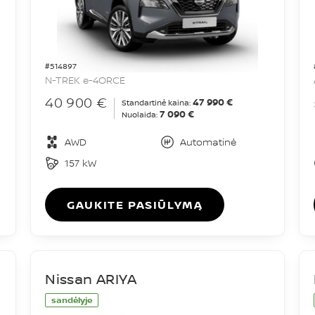
#514897
N-TREK e-4ORCE
40 900 €
47 990 €
Standartinė kaina:
7 090 €
Nuolaida:
AWD
Automatinė
157 kW
GAUKITE PASIŪLYMĄ
Nissan ARIYA
sandėlyje