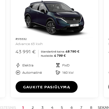
#515532
Advance 63 kWh
43 991 €
48 790 €
Standartinė kaina:
4 799 €
Nuolaida:
Elektra
FWD
Automatinė
160 kW
GAUKITE PASIŪLYMĄ
KSTESNIS
1
2
3
4
5
6
7
8
SEKAN