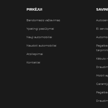
PIRKĖJUI
SAVIN
Bandomasis važiavimas
Autoser
Ypatingi pasiūlymai
El. servi
Nauji automobiliai
Automob
Naudoti automobiliai
Pagalba
tarpini
Atsiliepimai
Kėbulo 
Kontaktai
Draudimi
Mobili ap
Garantij
Pagalba 
Draudi