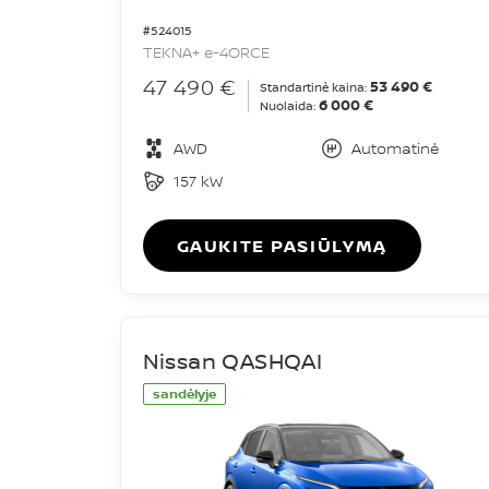
#524015
TEKNA+ e-4ORCE
47 490 €
53 490 €
Standartinė kaina:
6 000 €
Nuolaida:
AWD
Automatinė
157 kW
GAUKITE PASIŪLYMĄ
Nissan QASHQAI
sandėlyje