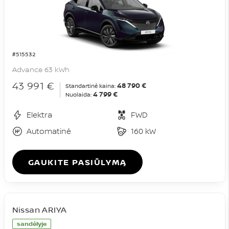
#515532
Advance 63 kWh
43 991 €
48 790 €
Standartinė kaina:
4 799 €
Nuolaida:
Elektra
FWD
Automatinė
160 kW
GAUKITE PASIŪLYMĄ
Nissan ARIYA
sandėlyje