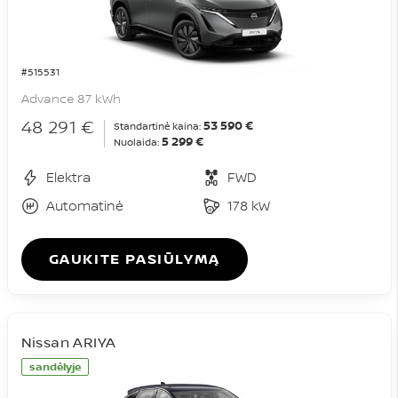
#515531
Advance 87 kWh
48 291 €
53 590 €
Standartinė kaina:
5 299 €
Nuolaida:
Elektra
FWD
Automatinė
178 kW
GAUKITE PASIŪLYMĄ
Nissan ARIYA
sandėlyje