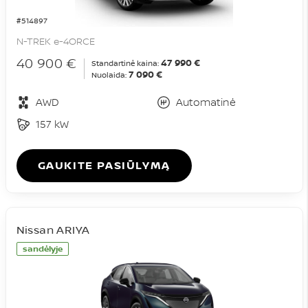
#514897
N-TREK e-4ORCE
40 900 €
47 990 €
Standartinė kaina:
7 090 €
Nuolaida:
AWD
Automatinė
157 kW
GAUKITE PASIŪLYMĄ
Nissan ARIYA
sandėlyje