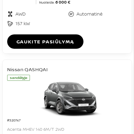
6 000 €
Nuolaida:
AWD
Automatinė
157 kW
GAUKITE PASIŪLYMĄ
Nissan QASHQAI
sandėlyje
#520747
Acenta MHEV 140 6M/T 2WD