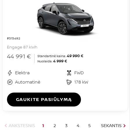
#515492
Engage 87 kWh
44 991 €
49 990 €
Standartinė kaina:
4 999 €
Nuolaida:
Elektra
FWD
Automatinė
178 kW
GAUKITE PASIŪLYMĄ
ANKSTESNIS
1
2
3
4
5
SEKANTIS