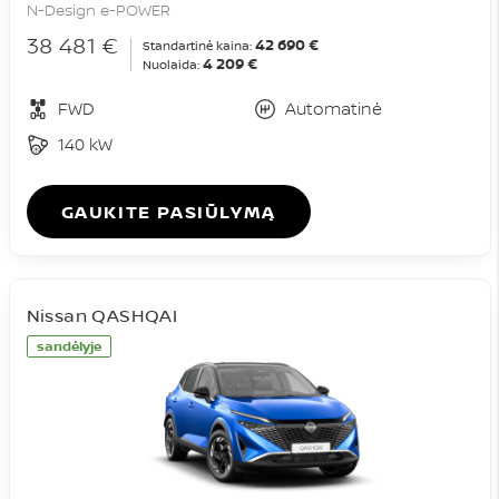
N-Design e-POWER
38 481 €
42 690 €
Standartinė kaina:
4 209 €
Nuolaida:
FWD
Automatinė
140 kW
GAUKITE PASIŪLYMĄ
Nissan QASHQAI
sandėlyje