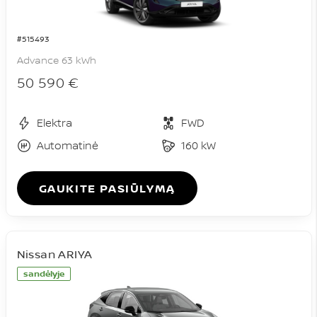
#515493
Advance 63 kWh
50 590 €
Elektra
FWD
Automatinė
160 kW
GAUKITE PASIŪLYMĄ
Nissan ARIYA
sandėlyje