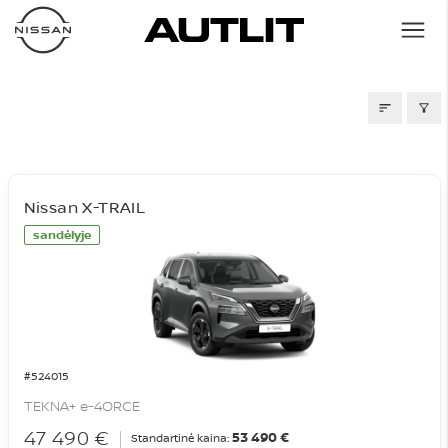
SANDĖLIS
Nissan X-TRAIL
sandėlyje
#524015
TEKNA+ e-4ORCE
47 490 €
53 490 €
Standartinė kaina: