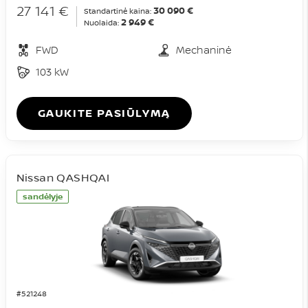
27 141 €
30 090 €
Standartinė kaina:
2 949 €
Nuolaida:
FWD
Mechaninė
103 kW
GAUKITE PASIŪLYMĄ
Nissan QASHQAI
sandėlyje
#521248