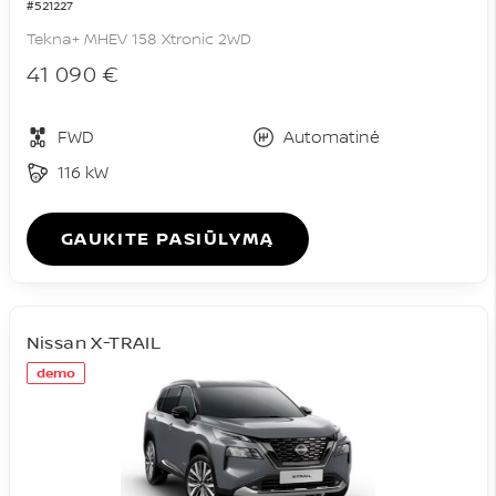
#521227
Tekna+ MHEV 158 Xtronic 2WD
41 090 €
FWD
Automatinė
116 kW
GAUKITE PASIŪLYMĄ
Nissan X-TRAIL
demo