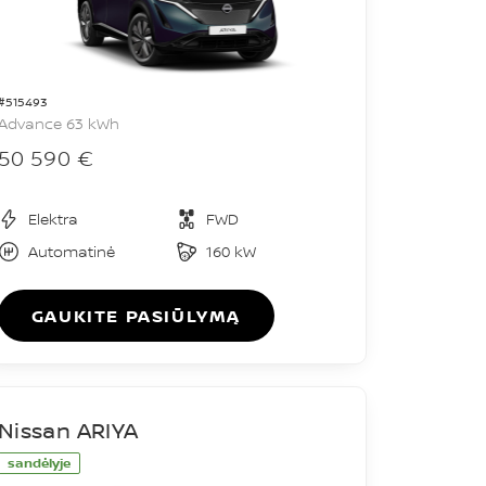
#515493
Advance 63 kWh
50 590 €
Elektra
FWD
Automatinė
160 kW
GAUKITE PASIŪLYMĄ
Nissan ARIYA
sandėlyje