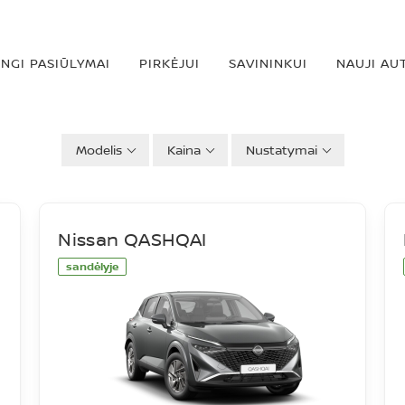
INGI PASIŪLYMAI
PIRKĖJUI
SAVININKUI
NAUJI AU
Modelis
Kaina
Nustatymai
Nissan QASHQAI
sandėlyje