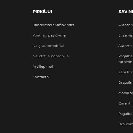
PIRKĖJUI
SAVIN
Bandomasis važiavimas
Autoser
Ypatingi pasiūlymai
El. servi
Nauji automobiliai
Automob
Naudoti automobiliai
Pagalba
tarpini
Atsiliepimai
Kėbulo 
Kontaktai
Draudimi
Mobili ap
Garantij
Pagalba 
Draudi