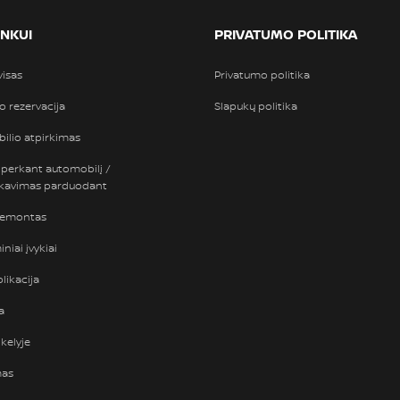
INKUI
PRIVATUMO POLITIKA
visas
Privatumo politika
so rezervacija
Slapukų politika
ilio atpirkimas
 perkant automobilį /
nkavimas parduodant
remontas
niai įvykiai
likacija
a
kelyje
mas