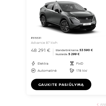
#515531
Advance 87 kWh
48 291 €
53 590 €
Standartinė kaina:
5 299 €
Nuolaida:
Elektra
FWD
Automatinė
178 kW
GAUKITE PASIŪLYMĄ
AN