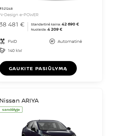
#521248
N-Design e-POWER
38 481 €
42 690 €
Standartinė kaina:
4 209 €
Nuolaida:
FWD
Automatinė
140 kW
GAUKITE PASIŪLYMĄ
Nissan ARIYA
sandėlyje