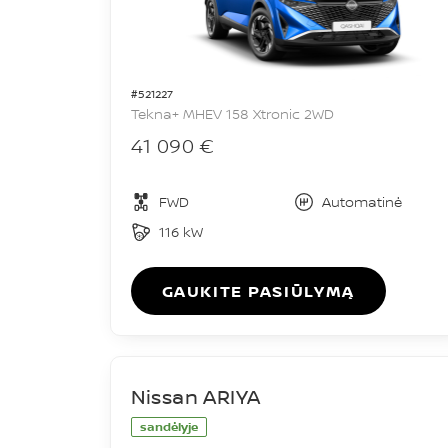
#521227
Tekna+ MHEV 158 Xtronic 2WD
41 090 €
FWD
Automatinė
116 kW
GAUKITE PASIŪLYMĄ
Nissan ARIYA
sandėlyje