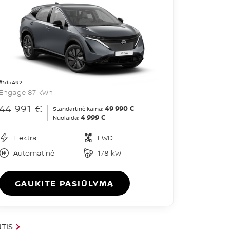
#515492
Engage 87 kWh
44 991 €
49 990 €
Standartinė kaina:
4 999 €
Nuolaida:
Elektra
FWD
Automatinė
178 kW
GAUKITE PASIŪLYMĄ
TIS