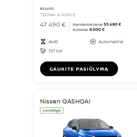
#524015
TEKNA+ e-4ORCE
47 490 €
53 490 €
Standartinė kaina:
6 000 €
Nuolaida:
AWD
Automatinė
157 kW
GAUKITE PASIŪLYMĄ
Nissan QASHQAI
sandėlyje