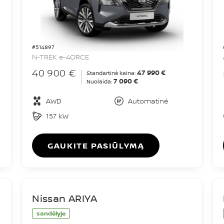
#514897
N-TREK e-4ORCE
40 900 €
47 990 €
Standartinė kaina:
7 090 €
Nuolaida:
AWD
Automatinė
157 kW
GAUKITE PASIŪLYMĄ
Nissan ARIYA
sandėlyje