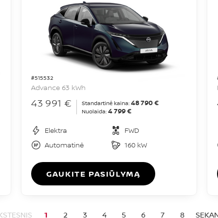
#515532
Advance 63 kWh
43 991 €
48 790 €
Standartinė kaina:
4 799 €
Nuolaida:
Elektra
FWD
Automatinė
160 kW
GAUKITE PASIŪLYMĄ
KSTESNIS
1
2
3
4
5
6
7
8
SEKAN