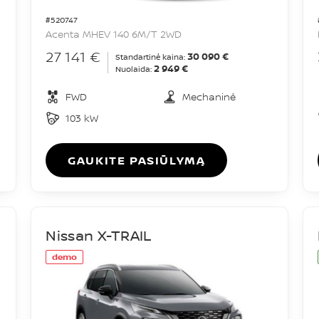
#520747
Acenta MHEV 140 6M/T 2WD
27 141 €
30 090 €
Standartinė kaina:
2 949 €
Nuolaida:
FWD
Mechaninė
103 kW
GAUKITE PASIŪLYMĄ
Nissan X-TRAIL
demo