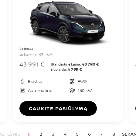
#515532
Advance 63 kWh
43 991 €
48 790 €
Standartinė kaina:
4 799 €
Nuolaida:
Elektra
FWD
Automatinė
160 kW
GAUKITE PASIŪLYMĄ
KSTESNIS
1
2
3
4
5
6
7
8
SEKAN