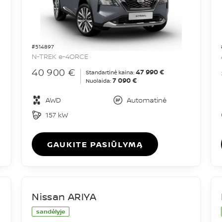
#514897
N-TREK e-4ORCE
40 900 €
47 990 €
Standartinė kaina:
7 090 €
Nuolaida:
AWD
Automatinė
157 kW
GAUKITE PASIŪLYMĄ
Nissan ARIYA
sandėlyje