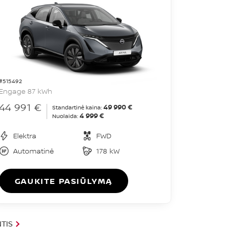
#515492
Engage 87 kWh
44 991 €
49 990 €
Standartinė kaina:
4 999 €
Nuolaida:
Elektra
FWD
Automatinė
178 kW
GAUKITE PASIŪLYMĄ
TIS