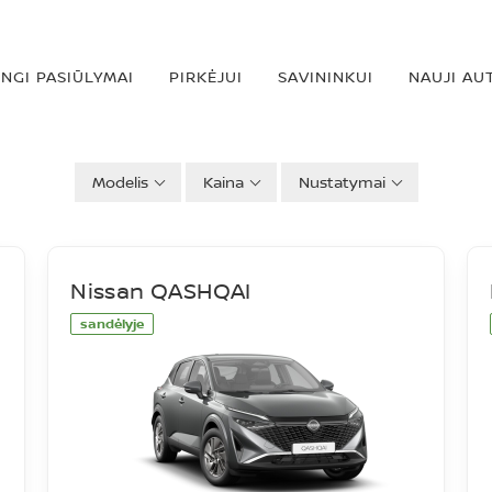
INGI PASIŪLYMAI
PIRKĖJUI
SAVININKUI
NAUJI AU
Modelis
Kaina
Nustatymai
Nissan QASHQAI
sandėlyje