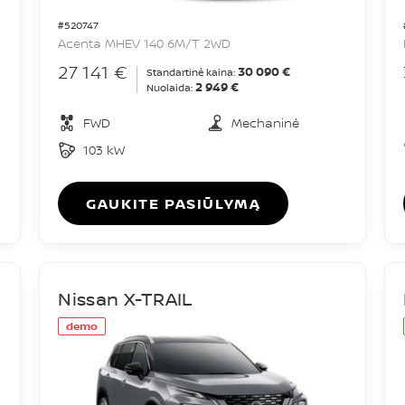
#520747
Acenta MHEV 140 6M/T 2WD
27 141 €
30 090 €
Standartinė kaina:
2 949 €
Nuolaida:
FWD
Mechaninė
103 kW
GAUKITE PASIŪLYMĄ
Nissan X-TRAIL
demo