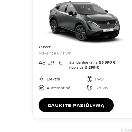
#515531
Advance 87 kWh
48 291 €
53 590 €
Standartinė kaina:
5 299 €
Nuolaida:
Elektra
FWD
Automatinė
178 kW
GAUKITE PASIŪLYMĄ
AN