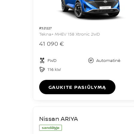
#521227
Tekna+ MHEV 158 Xtronic 2WD
41 090 €
FWD
Automatinė
116 kW
GAUKITE PASIŪLYMĄ
Nissan ARIYA
sandėlyje