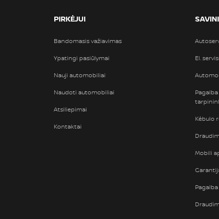
PIRKĖJUI
SAVIN
Bandomasis važiavimas
Autoser
Ypatingi pasiūlymai
El. servi
Nauji automobiliai
Automob
Naudoti automobiliai
Pagalba
tarpini
Atsiliepimai
Kėbulo 
Kontaktai
Draudimi
Mobili ap
Garantij
Pagalba 
Draudi