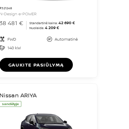
#521248
N-Design e-POWER
38 481 €
42 690 €
Standartinė kaina:
4 209 €
Nuolaida:
FWD
Automatinė
140 kW
GAUKITE PASIŪLYMĄ
Nissan ARIYA
sandėlyje