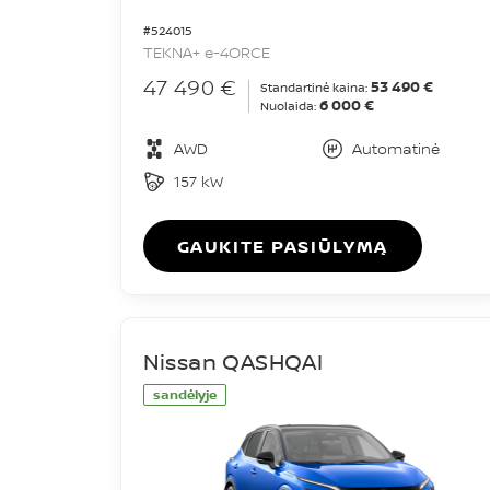
#524015
TEKNA+ e-4ORCE
47 490 €
53 490 €
Standartinė kaina:
6 000 €
Nuolaida:
AWD
Automatinė
157 kW
GAUKITE PASIŪLYMĄ
Nissan QASHQAI
sandėlyje