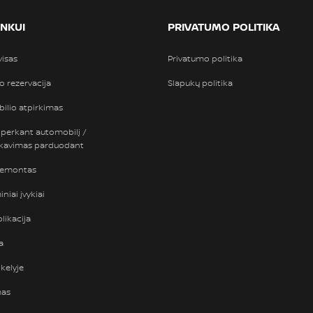
INKUI
PRIVATUMO POLITIKA
visas
Privatumo politika
so rezervacija
Slapukų politika
ilio atpirkimas
 perkant automobilį /
nkavimas parduodant
remontas
niai įvykiai
likacija
a
kelyje
mas