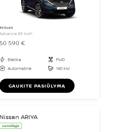
#515493
Advance 63 kWh
50 590 €
Elektra
FWD
Automatinė
160 kW
GAUKITE PASIŪLYMĄ
Nissan ARIYA
sandėlyje