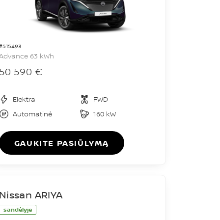
#515493
Advance 63 kWh
50 590 €
Elektra
FWD
Automatinė
160 kW
GAUKITE PASIŪLYMĄ
Nissan ARIYA
sandėlyje