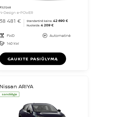
#521248
N-Design e-POWER
38 481 €
42 690 €
Standartinė kaina:
4 209 €
Nuolaida:
FWD
Automatinė
140 kW
GAUKITE PASIŪLYMĄ
Nissan ARIYA
sandėlyje