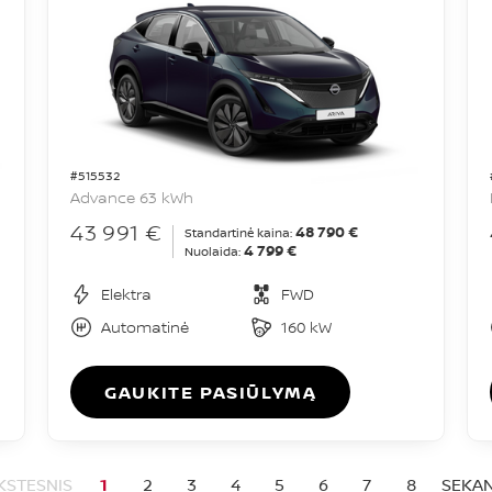
#515532
Advance 63 kWh
43 991 €
48 790 €
Standartinė kaina:
4 799 €
Nuolaida:
Elektra
FWD
Automatinė
160 kW
GAUKITE PASIŪLYMĄ
KSTESNIS
1
2
3
4
5
6
7
8
SEKAN