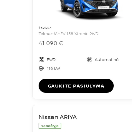
#521227
Tekna+ MHEV 158 Xtronic 2WD
41 090 €
FWD
Automatinė
116 kW
GAUKITE PASIŪLYMĄ
Nissan ARIYA
sandėlyje