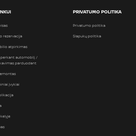
INKUI
PRIVATUMO POLITIKA
visas
Privatumo politika
so rezervacija
Slapukų politika
ilio atpirkimas
 perkant automobilį /
nkavimas parduodant
remontas
niai įvykiai
likacija
a
kelyje
mas