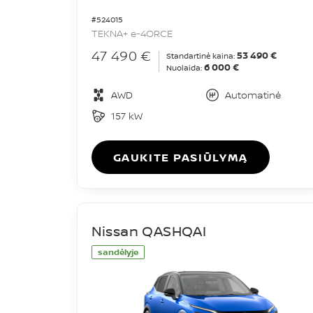
#524015
TEKNA+ e-4ORCE
47 490 €
53 490 €
Standartinė kaina:
6 000 €
Nuolaida:
AWD
Automatinė
157 kW
GAUKITE PASIŪLYMĄ
Nissan QASHQAI
sandėlyje