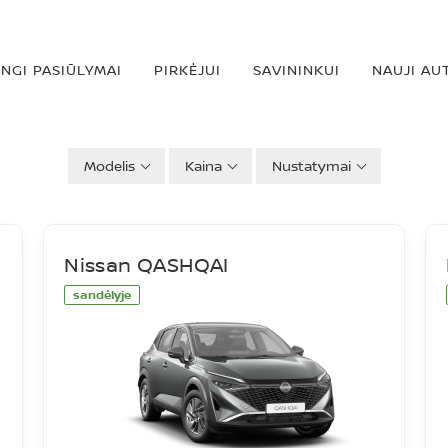
INGI PASIŪLYMAI
PIRKĖJUI
SAVININKUI
NAUJI AU
Modelis
Kaina
Nustatymai
Nissan QASHQAI
sandėlyje