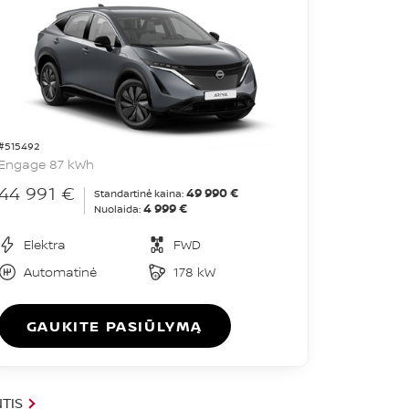
#515492
Engage 87 kWh
44 991 €
49 990 €
Standartinė kaina:
4 999 €
Nuolaida:
Elektra
FWD
Automatinė
178 kW
GAUKITE PASIŪLYMĄ
TIS