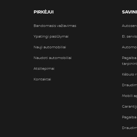
PIRKĖJUI
SAVIN
Bandomasis važiavimas
Autoser
Ypatingi pasiūlymai
El. servi
Nauji automobiliai
Automob
Naudoti automobiliai
Pagalba
tarpini
Atsiliepimai
Kėbulo 
Kontaktai
Draudimi
Mobili ap
Garantij
Pagalba 
Draudi