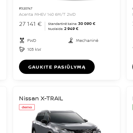
#520747
Acenta MHEV 140 6M/T 2WD
27 141 €
30 090 €
Standartinė kaina:
2 949 €
Nuolaida:
FWD
Mechaninė
103 kW
GAUKITE PASIŪLYMĄ
Nissan X-TRAIL
demo