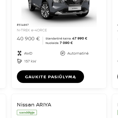
#514897
N-TREK e-4ORCE
40 900 €
47 990 €
Standartinė kaina:
7 090 €
Nuolaida:
AWD
Automatinė
157 kW
GAUKITE PASIŪLYMĄ
Nissan ARIYA
sandėlyje