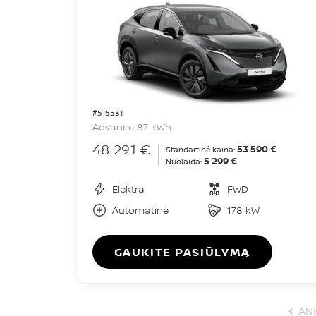
#515531
Advance 87 kWh
48 291 €
53 590 €
Standartinė kaina:
5 299 €
Nuolaida:
Elektra
FWD
Automatinė
178 kW
GAUKITE PASIŪLYMĄ
AN