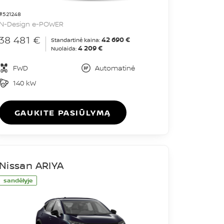
#521248
N-Design e-POWER
38 481 €
42 690 €
Standartinė kaina:
4 209 €
Nuolaida:
FWD
Automatinė
140 kW
GAUKITE PASIŪLYMĄ
Nissan ARIYA
sandėlyje