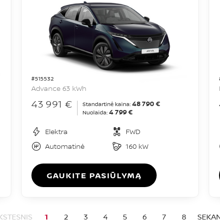
#515532
Advance 63 kWh
43 991 €
48 790 €
Standartinė kaina:
4 799 €
Nuolaida:
Elektra
FWD
Automatinė
160 kW
GAUKITE PASIŪLYMĄ
KSTESNIS
1
2
3
4
5
6
7
8
SEKAN