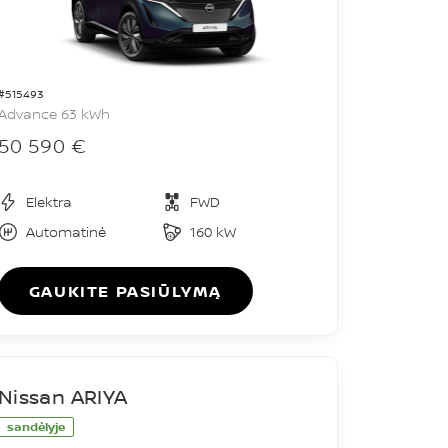
#515493
Advance 63 kWh
50 590 €
Elektra
FWD
Automatinė
160 kW
GAUKITE PASIŪLYMĄ
Nissan ARIYA
sandėlyje