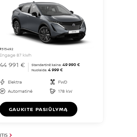
#515492
Engage 87 kWh
44 991 €
49 990 €
Standartinė kaina:
4 999 €
Nuolaida:
Elektra
FWD
Automatinė
178 kW
GAUKITE PASIŪLYMĄ
TIS