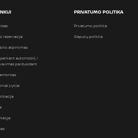
INKUI
PRIVATUMO POLITIKA
visas
Privatumo politika
so rezervacija
Slapukų politika
ilio atpirkimas
 perkant automobilį /
nkavimas parduodant
remontas
niai įvykiai
likacija
a
kelyje
mas