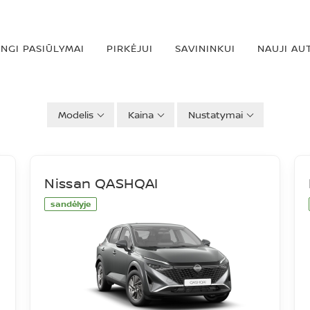
INGI PASIŪLYMAI
PIRKĖJUI
SAVININKUI
NAUJI AU
Modelis
Kaina
Nustatymai
Nissan QASHQAI
sandėlyje