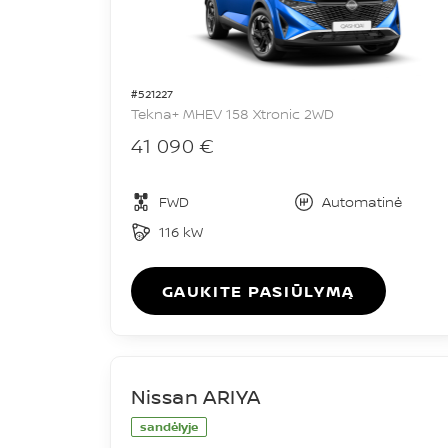
#521227
Tekna+ MHEV 158 Xtronic 2WD
41 090 €
FWD
Automatinė
116 kW
GAUKITE PASIŪLYMĄ
Nissan ARIYA
sandėlyje