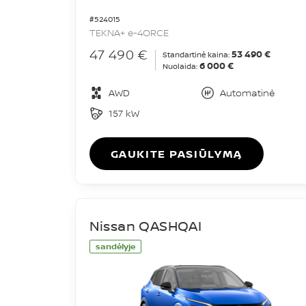
#524015
TEKNA+ e-4ORCE
47 490 €
53 490 €
Standartinė kaina:
6 000 €
Nuolaida:
AWD
Automatinė
157 kW
GAUKITE PASIŪLYMĄ
Nissan QASHQAI
sandėlyje