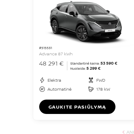
#515531
Advance 87 kWh
48 291 €
53 590 €
Standartinė kaina:
5 299 €
Nuolaida:
Elektra
FWD
Automatinė
178 kW
GAUKITE PASIŪLYMĄ
AN