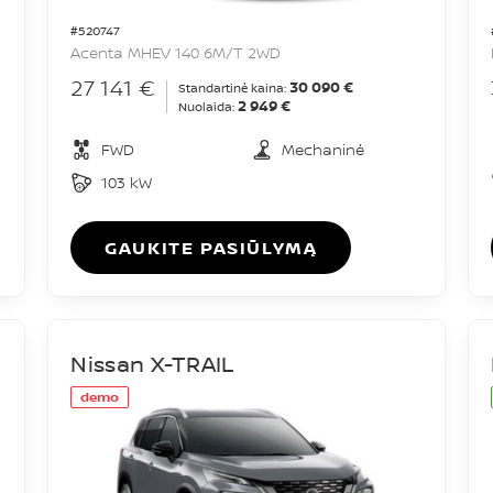
#520747
Acenta MHEV 140 6M/T 2WD
27 141 €
30 090 €
Standartinė kaina:
2 949 €
Nuolaida:
FWD
Mechaninė
103 kW
GAUKITE PASIŪLYMĄ
Nissan X-TRAIL
demo