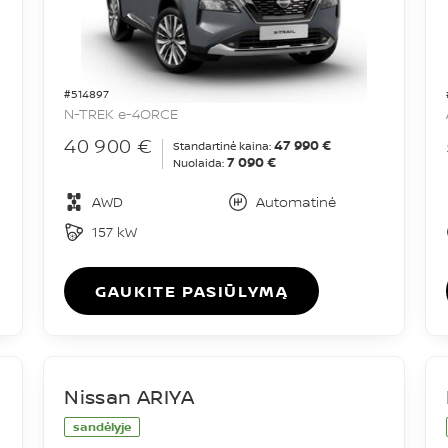
#514897
N-TREK e-4ORCE
40 900 €
47 990 €
Standartinė kaina:
7 090 €
Nuolaida:
AWD
Automatinė
157 kW
GAUKITE PASIŪLYMĄ
Nissan ARIYA
sandėlyje