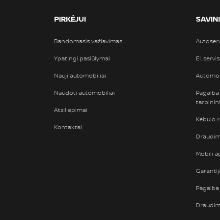
PIRKĖJUI
SAVIN
Bandomasis važiavimas
Autoser
Ypatingi pasiūlymai
El. servi
Nauji automobiliai
Automob
Naudoti automobiliai
Pagalba
tarpini
Atsiliepimai
Kėbulo 
Kontaktai
Draudimi
Mobili ap
Garantij
Pagalba 
Draudi