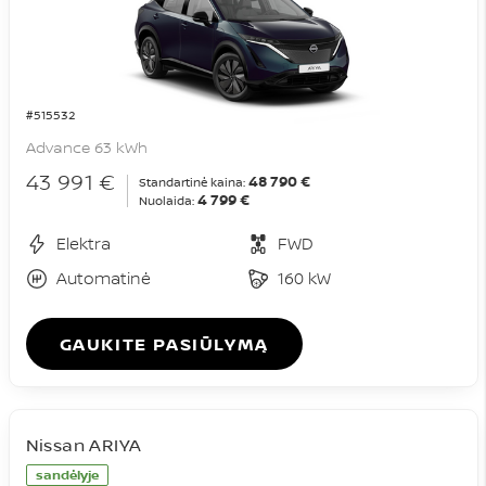
#515532
Advance 63 kWh
43 991 €
48 790 €
Standartinė kaina:
4 799 €
Nuolaida:
Elektra
FWD
Automatinė
160 kW
GAUKITE PASIŪLYMĄ
Nissan ARIYA
sandėlyje