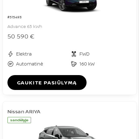
#515493
Advance 63 kWh
50 590 €
Elektra
FWD
Automatinė
160 kW
GAUKITE PASIŪLYMĄ
Nissan ARIYA
sandėlyje