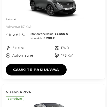
#515531
Advance 87 kWh
48 291 €
53 590 €
Standartinė kaina:
5 299 €
Nuolaida:
Elektra
FWD
Automatinė
178 kW
GAUKITE PASIŪLYMĄ
Nissan ARIYA
sandėlyje