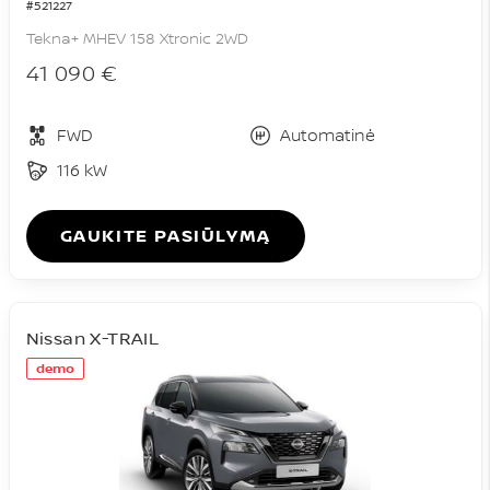
#521227
Tekna+ MHEV 158 Xtronic 2WD
41 090 €
FWD
Automatinė
116 kW
GAUKITE PASIŪLYMĄ
Nissan X-TRAIL
demo