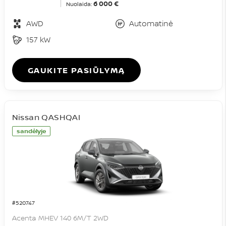
6 000 €
Nuolaida:
AWD
Automatinė
157 kW
GAUKITE PASIŪLYMĄ
Nissan QASHQAI
sandėlyje
#520747
Acenta MHEV 140 6M/T 2WD