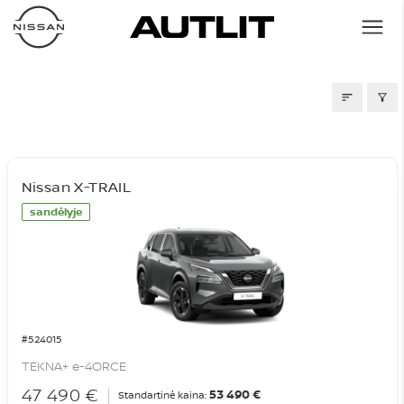
SANDĖLIS
Nissan X-TRAIL
sandėlyje
#524015
TEKNA+ e-4ORCE
47 490 €
53 490 €
Standartinė kaina: