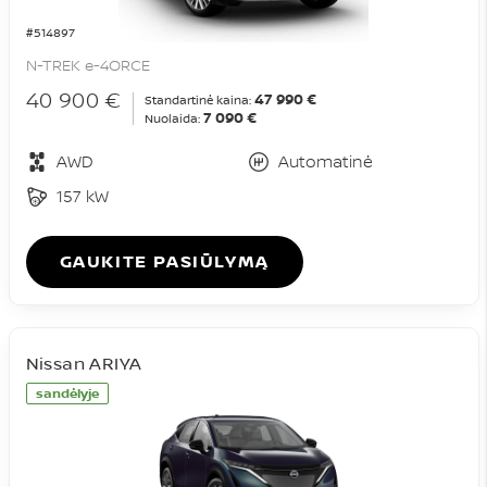
#514897
N-TREK e-4ORCE
40 900 €
47 990 €
Standartinė kaina:
7 090 €
Nuolaida:
AWD
Automatinė
157 kW
GAUKITE PASIŪLYMĄ
Nissan ARIYA
sandėlyje