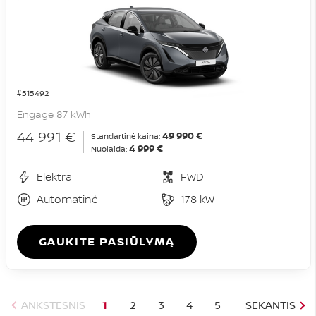
#515492
Engage 87 kWh
44 991 €
49 990 €
Standartinė kaina:
4 999 €
Nuolaida:
Elektra
FWD
Automatinė
178 kW
GAUKITE PASIŪLYMĄ
ANKSTESNIS
1
2
3
4
5
SEKANTIS