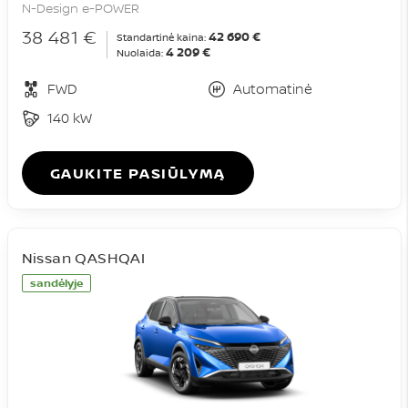
N-Design e-POWER
38 481 €
42 690 €
Standartinė kaina:
4 209 €
Nuolaida:
FWD
Automatinė
140 kW
GAUKITE PASIŪLYMĄ
Nissan QASHQAI
sandėlyje