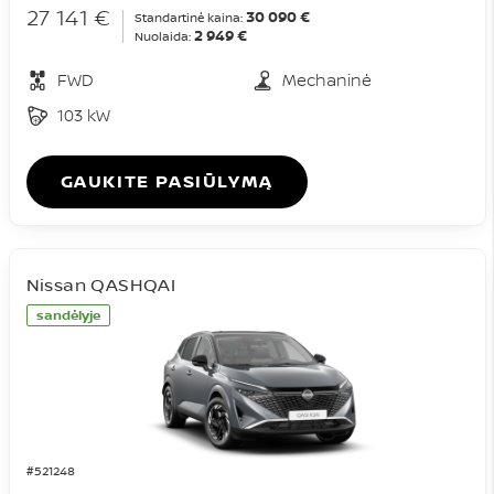
27 141 €
30 090 €
Standartinė kaina:
2 949 €
Nuolaida:
FWD
Mechaninė
103 kW
GAUKITE PASIŪLYMĄ
Nissan QASHQAI
sandėlyje
#521248