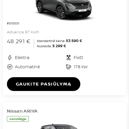
#515531
Advance 87 kWh
48 291 €
53 590 €
Standartinė kaina:
5 299 €
Nuolaida:
Elektra
FWD
Automatinė
178 kW
GAUKITE PASIŪLYMĄ
Nissan ARIYA
sandėlyje