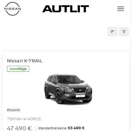
SANDĖLIS
Nissan X-TRAIL
sandėlyje
#524015
TEKNA+ e-4ORCE
47 490 €
53 490 €
Standartinė kaina: