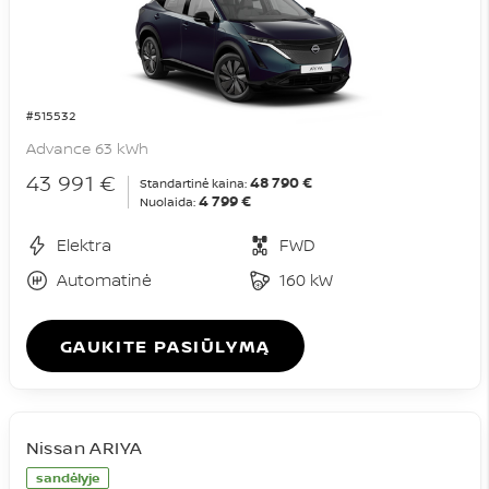
#515532
Advance 63 kWh
43 991 €
48 790 €
Standartinė kaina:
4 799 €
Nuolaida:
Elektra
FWD
Automatinė
160 kW
GAUKITE PASIŪLYMĄ
Nissan ARIYA
sandėlyje