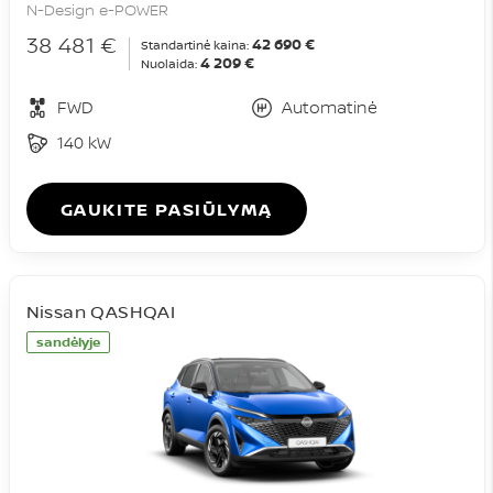
N-Design e-POWER
38 481 €
42 690 €
Standartinė kaina:
4 209 €
Nuolaida:
FWD
Automatinė
140 kW
GAUKITE PASIŪLYMĄ
Nissan QASHQAI
sandėlyje