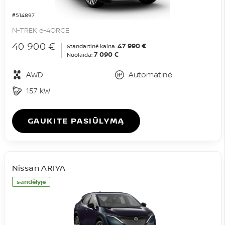
#514897
N-TREK e-4ORCE
40 900 €
47 990 €
Standartinė kaina:
7 090 €
Nuolaida:
AWD
Automatinė
157 kW
GAUKITE PASIŪLYMĄ
Nissan ARIYA
sandėlyje