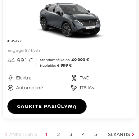
#515492
Engage 87 kWh
44 991 €
49 990 €
Standartinė kaina:
4 999 €
Nuolaida:
Elektra
FWD
Automatinė
178 kW
GAUKITE PASIŪLYMĄ
ANKSTESNIS
1
2
3
4
5
SEKANTIS