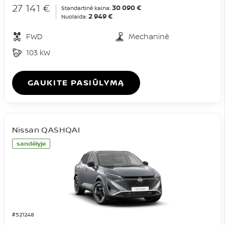
27 141 €
30 090 €
Standartinė kaina:
2 949 €
Nuolaida:
FWD
Mechaninė
103 kW
GAUKITE PASIŪLYMĄ
Nissan QASHQAI
sandėlyje
#521248