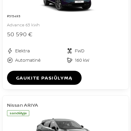
#515493
Advance 63 kWh
50 590 €
Elektra
FWD
Automatinė
160 kW
GAUKITE PASIŪLYMĄ
Nissan ARIYA
sandėlyje