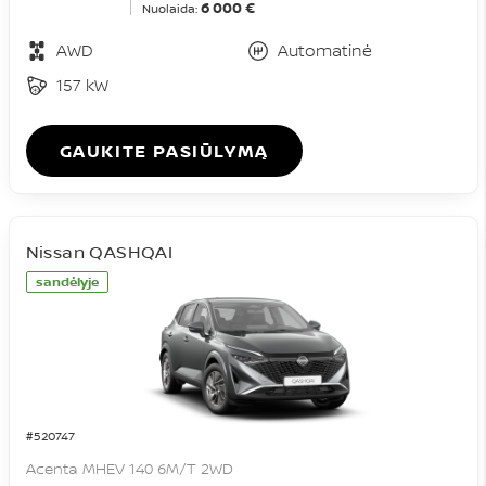
6 000 €
Nuolaida:
AWD
Automatinė
157 kW
GAUKITE PASIŪLYMĄ
Nissan QASHQAI
sandėlyje
#520747
Acenta MHEV 140 6M/T 2WD