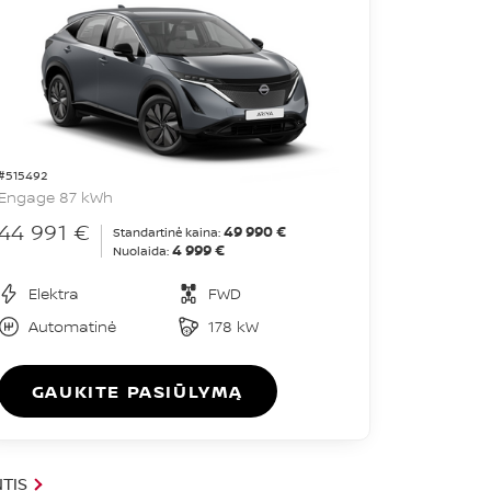
#515492
Engage 87 kWh
44 991 €
49 990 €
Standartinė kaina:
4 999 €
Nuolaida:
Elektra
FWD
Automatinė
178 kW
GAUKITE PASIŪLYMĄ
TIS