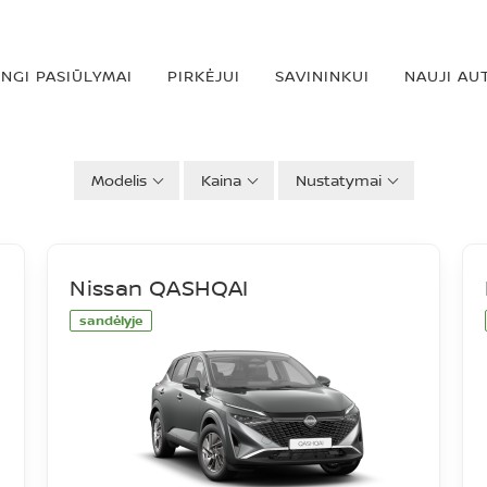
INGI PASIŪLYMAI
PIRKĖJUI
SAVININKUI
NAUJI AU
Modelis
Kaina
Nustatymai
Nissan QASHQAI
sandėlyje