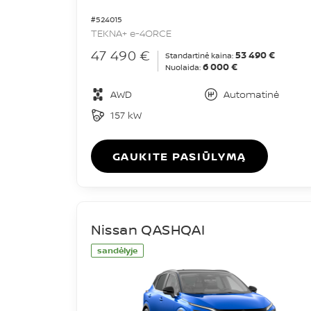
#524015
TEKNA+ e-4ORCE
47 490 €
53 490 €
Standartinė kaina:
6 000 €
Nuolaida:
AWD
Automatinė
157 kW
GAUKITE PASIŪLYMĄ
Nissan QASHQAI
sandėlyje