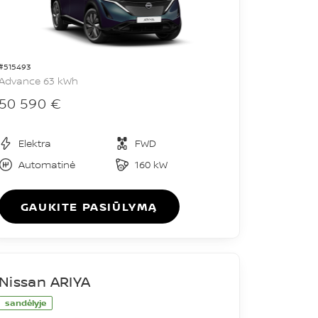
#515493
Advance 63 kWh
50 590 €
Elektra
FWD
Automatinė
160 kW
GAUKITE PASIŪLYMĄ
Nissan ARIYA
sandėlyje