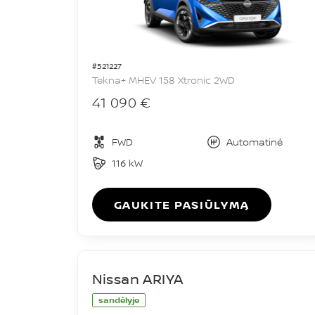
#521227
Tekna+ MHEV 158 Xtronic 2WD
41 090 €
FWD
Automatinė
116 kW
GAUKITE PASIŪLYMĄ
Nissan ARIYA
sandėlyje