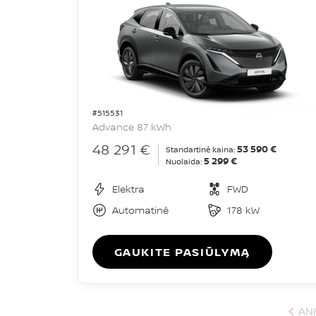
#515531
Advance 87 kWh
48 291 €
53 590 €
Standartinė kaina:
5 299 €
Nuolaida:
Elektra
FWD
Automatinė
178 kW
GAUKITE PASIŪLYMĄ
AN