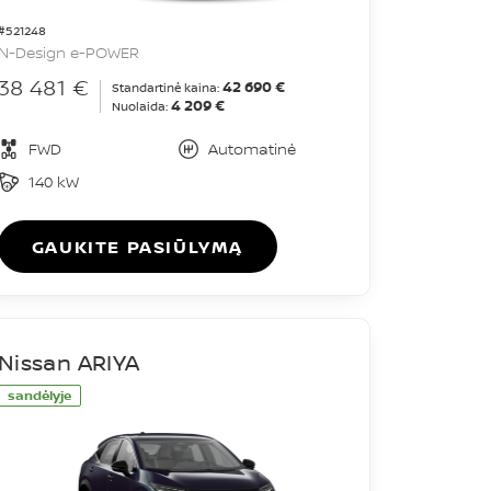
#521248
N-Design e-POWER
38 481 €
42 690 €
Standartinė kaina:
4 209 €
Nuolaida:
FWD
Automatinė
140 kW
GAUKITE PASIŪLYMĄ
Nissan ARIYA
sandėlyje