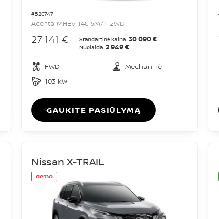
#520747
Acenta MHEV 140 6M/T 2WD
27 141 €
30 090 €
Standartinė kaina:
2 949 €
Nuolaida:
FWD
Mechaninė
103 kW
GAUKITE PASIŪLYMĄ
Nissan X-TRAIL
demo