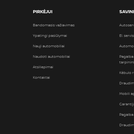
PIRKĖJUI
SAVIN
Bandomasis važiavimas
Autoser
Ypatingi pasiūlymai
El. servi
Nauji automobiliai
Automob
Naudoti automobiliai
Pagalba
tarpini
Atsiliepimai
Kėbulo 
Kontaktai
Draudimi
Mobili ap
Garantij
Pagalba 
Draudi