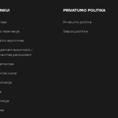
INKUI
PRIVATUMO POLITIKA
visas
Privatumo politika
so rezervacija
Slapukų politika
ilio atpirkimas
 perkant automobilį /
nkavimas parduodant
remontas
niai įvykiai
likacija
a
kelyje
mas