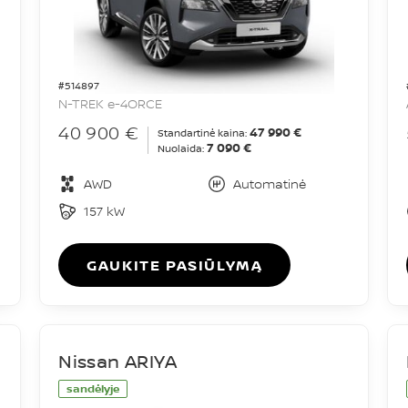
#514897
N-TREK e-4ORCE
40 900 €
47 990 €
Standartinė kaina:
7 090 €
Nuolaida:
AWD
Automatinė
157 kW
GAUKITE PASIŪLYMĄ
Nissan ARIYA
sandėlyje