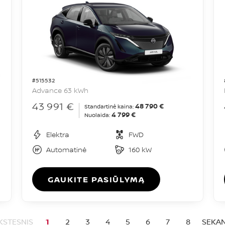
#515532
Advance 63 kWh
43 991 €
48 790 €
Standartinė kaina:
4 799 €
Nuolaida:
Elektra
FWD
Automatinė
160 kW
GAUKITE PASIŪLYMĄ
KSTESNIS
1
2
3
4
5
6
7
8
SEKAN