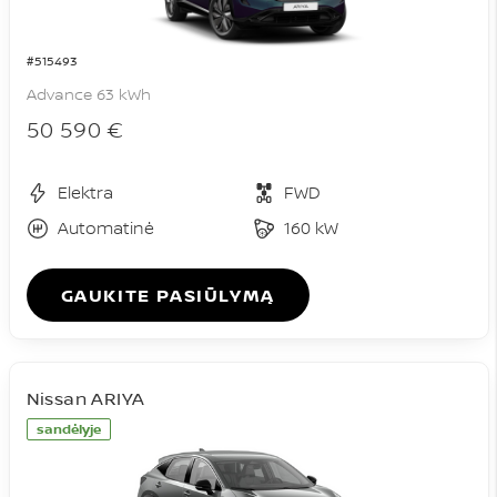
#515493
Advance 63 kWh
50 590 €
Elektra
FWD
Automatinė
160 kW
GAUKITE PASIŪLYMĄ
Nissan ARIYA
sandėlyje