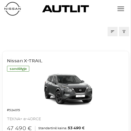
SANDĖLIS
Nissan X-TRAIL
sandėlyje
#524015
TEKNA+ e-4ORCE
47 490 €
53 490 €
Standartinė kaina: