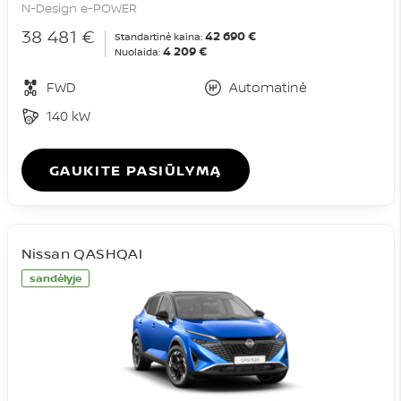
N-Design e-POWER
38 481 €
42 690 €
Standartinė kaina:
4 209 €
Nuolaida:
FWD
Automatinė
140 kW
GAUKITE PASIŪLYMĄ
Nissan QASHQAI
sandėlyje