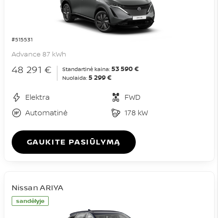
#515531
Advance 87 kWh
48 291 €
53 590 €
Standartinė kaina:
5 299 €
Nuolaida:
Elektra
FWD
Automatinė
178 kW
GAUKITE PASIŪLYMĄ
Nissan ARIYA
sandėlyje