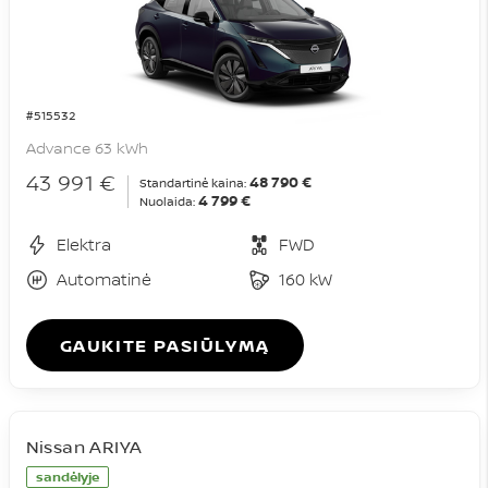
#515532
Advance 63 kWh
43 991 €
48 790 €
Standartinė kaina:
4 799 €
Nuolaida:
Elektra
FWD
Automatinė
160 kW
GAUKITE PASIŪLYMĄ
Nissan ARIYA
sandėlyje