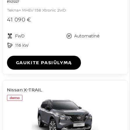
#521227
Tekna+ MHEV 158 Xtronic 2WD
41 090 €
FWD
Automatinė
116 kW
GAUKITE PASIŪLYMĄ
Nissan X-TRAIL
demo