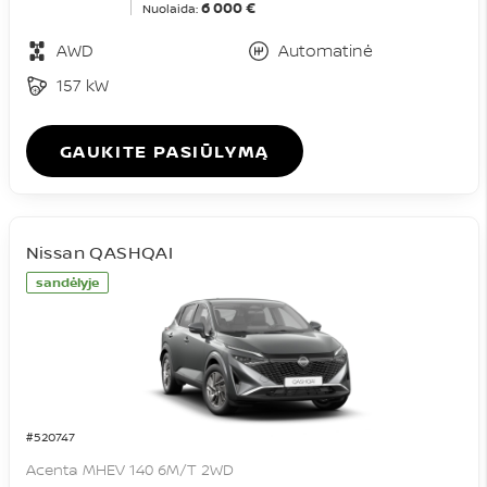
6 000 €
Nuolaida:
AWD
Automatinė
157 kW
GAUKITE PASIŪLYMĄ
Nissan QASHQAI
sandėlyje
#520747
Acenta MHEV 140 6M/T 2WD