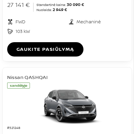
27 141 €
30 090 €
Standartinė kaina:
2 949 €
Nuolaida:
FWD
Mechaninė
103 kW
GAUKITE PASIŪLYMĄ
Nissan QASHQAI
sandėlyje
#521248