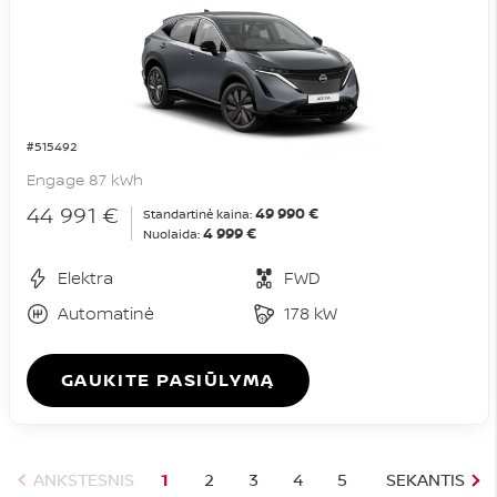
#515492
Engage 87 kWh
44 991 €
49 990 €
Standartinė kaina:
4 999 €
Nuolaida:
Elektra
FWD
Automatinė
178 kW
GAUKITE PASIŪLYMĄ
ANKSTESNIS
1
2
3
4
5
SEKANTIS