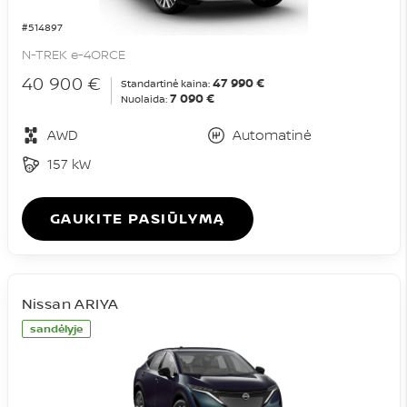
#514897
N-TREK e-4ORCE
40 900 €
47 990 €
Standartinė kaina:
7 090 €
Nuolaida:
AWD
Automatinė
157 kW
GAUKITE PASIŪLYMĄ
Nissan ARIYA
sandėlyje