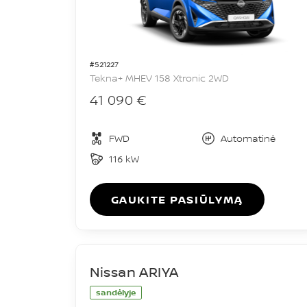
#521227
Tekna+ MHEV 158 Xtronic 2WD
41 090 €
FWD
Automatinė
116 kW
GAUKITE PASIŪLYMĄ
Nissan ARIYA
sandėlyje