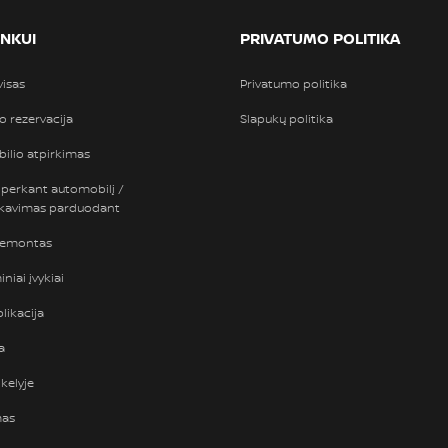
INKUI
PRIVATUMO POLITIKA
visas
Privatumo politika
so rezervacija
Slapukų politika
ilio atpirkimas
 perkant automobilį /
nkavimas parduodant
remontas
niai įvykiai
likacija
a
kelyje
mas