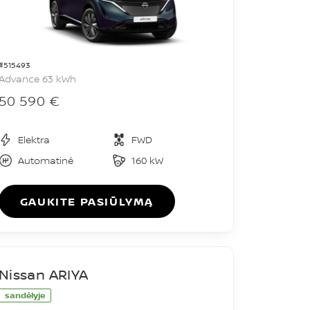
#515493
Advance 63 kWh
50 590 €
Elektra
FWD
Automatinė
160 kW
GAUKITE PASIŪLYMĄ
Nissan ARIYA
sandėlyje