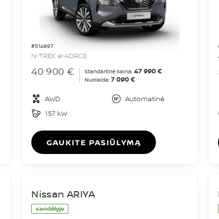
#514897
N-TREK e-4ORCE
40 900 €
47 990 €
Standartinė kaina:
7 090 €
Nuolaida:
AWD
Automatinė
157 kW
GAUKITE PASIŪLYMĄ
Nissan ARIYA
sandėlyje