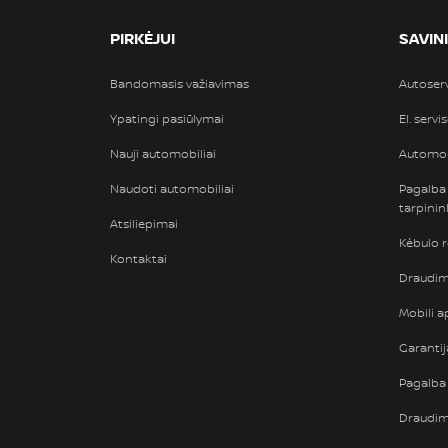
PIRKĖJUI
SAVIN
Bandomasis važiavimas
Autoser
Ypatingi pasiūlymai
El. servi
Nauji automobiliai
Automob
Naudoti automobiliai
Pagalba
tarpini
Atsiliepimai
Kėbulo 
Kontaktai
Draudimi
Mobili ap
Garantij
Pagalba 
Draudi