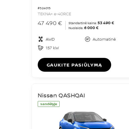
#524015
TEKNA+ e-4ORCE
47 490 €
53 490 €
Standartinė kaina:
6 000 €
Nuolaida:
AWD
Automatinė
157 kW
GAUKITE PASIŪLYMĄ
Nissan QASHQAI
sandėlyje