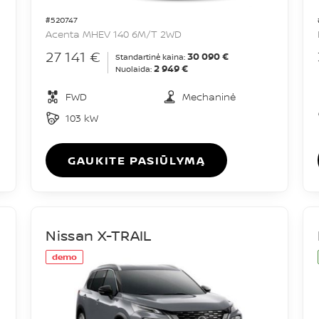
#520747
Acenta MHEV 140 6M/T 2WD
27 141 €
30 090 €
Standartinė kaina:
2 949 €
Nuolaida:
FWD
Mechaninė
103 kW
GAUKITE PASIŪLYMĄ
Nissan X-TRAIL
demo