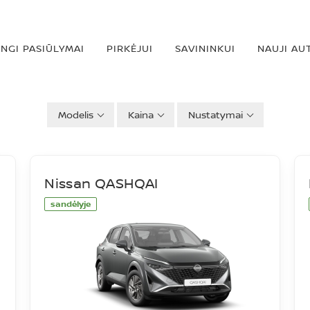
INGI PASIŪLYMAI
PIRKĖJUI
SAVININKUI
NAUJI AU
Modelis
Kaina
Nustatymai
Nissan QASHQAI
sandėlyje