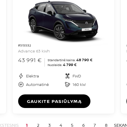
#515532
Advance 63 kWh
43 991 €
48 790 €
Standartinė kaina:
4 799 €
Nuolaida:
Elektra
FWD
Automatinė
160 kW
GAUKITE PASIŪLYMĄ
KSTESNIS
1
2
3
4
5
6
7
8
SEKAN