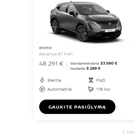
#515531
Advance 87 kWh
48 291 €
53 590 €
Standartinė kaina:
5 299 €
Nuolaida:
Elektra
FWD
Automatinė
178 kW
GAUKITE PASIŪLYMĄ
AN