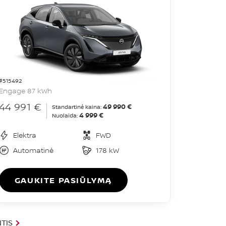
#515492
Engage 87 kWh
44 991 €
49 990 €
Standartinė kaina:
4 999 €
Nuolaida:
Elektra
FWD
Automatinė
178 kW
GAUKITE PASIŪLYMĄ
TIS