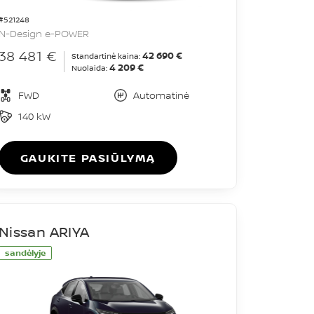
#521248
N-Design e-POWER
38 481 €
42 690 €
Standartinė kaina:
4 209 €
Nuolaida:
FWD
Automatinė
140 kW
GAUKITE PASIŪLYMĄ
Nissan ARIYA
sandėlyje