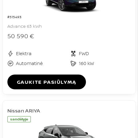
#515493
Advance 63 kWh
50 590 €
Elektra
FWD
Automatinė
160 kW
GAUKITE PASIŪLYMĄ
Nissan ARIYA
sandėlyje