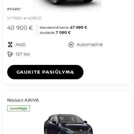
#514897
N-TREK e-4ORCE
40 900 €
47 990 €
Standartinė kaina:
7 090 €
Nuolaida:
AWD
Automatinė
157 kW
GAUKITE PASIŪLYMĄ
Nissan ARIYA
sandėlyje