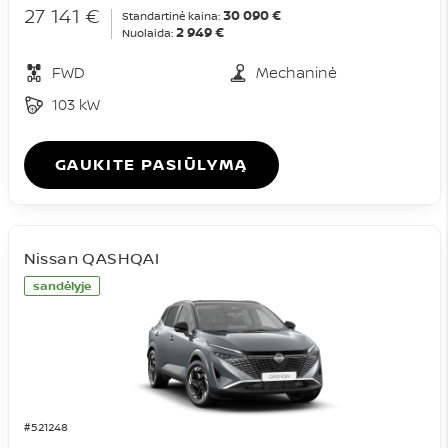
27 141 €
30 090 €
Standartinė kaina:
2 949 €
Nuolaida:
FWD
Mechaninė
103 kW
GAUKITE PASIŪLYMĄ
Nissan QASHQAI
sandėlyje
#521248