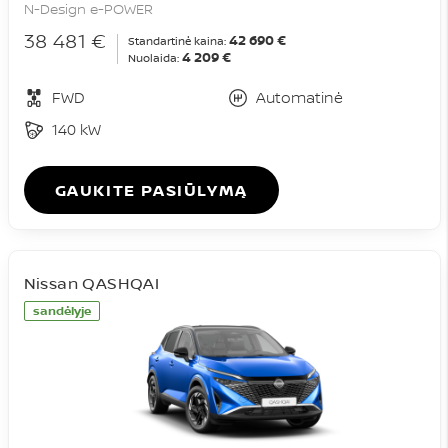
N-Design e-POWER
38 481 €
42 690 €
Standartinė kaina:
4 209 €
Nuolaida:
FWD
Automatinė
140 kW
GAUKITE PASIŪLYMĄ
Nissan QASHQAI
sandėlyje