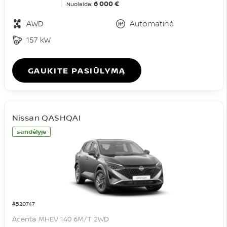
6 000 €
Nuolaida:
AWD
Automatinė
157 kW
GAUKITE PASIŪLYMĄ
Nissan QASHQAI
sandėlyje
#520747
Acenta MHEV 140 6M/T 2WD