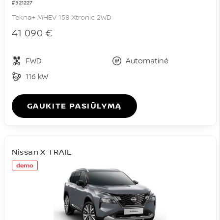
#521227
Tekna+ MHEV 158 Xtronic 2WD
41 090 €
FWD
Automatinė
116 kW
GAUKITE PASIŪLYMĄ
Nissan X-TRAIL
demo