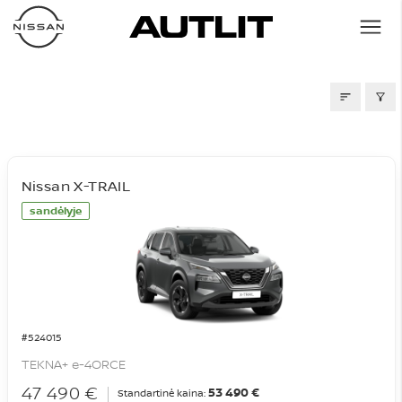
SANDĖLIS
Nissan X-TRAIL
sandėlyje
#524015
TEKNA+ e-4ORCE
47 490 €
53 490 €
Standartinė kaina: