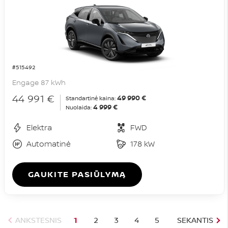
#515492
Engage 87 kWh
44 991 €
49 990 €
Standartinė kaina:
4 999 €
Nuolaida:
Elektra
FWD
Automatinė
178 kW
GAUKITE PASIŪLYMĄ
ANKSTESNIS
1
2
3
4
5
SEKANTIS