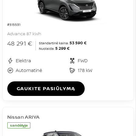
#515531
Advance 87 kWh
48 291 €
53 590 €
Standartinė kaina:
5 299 €
Nuolaida:
Elektra
FWD
Automatinė
178 kW
GAUKITE PASIŪLYMĄ
Nissan ARIYA
sandėlyje