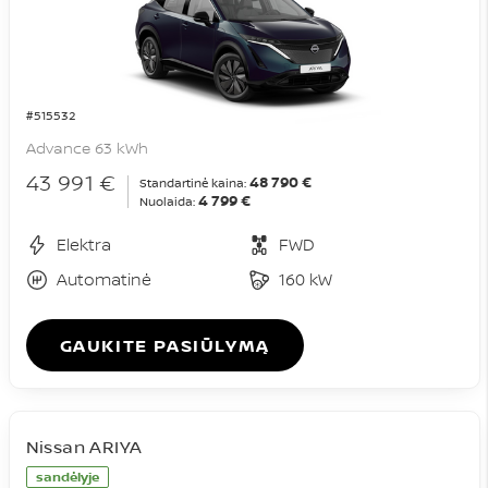
#515532
Advance 63 kWh
43 991 €
48 790 €
Standartinė kaina:
4 799 €
Nuolaida:
Elektra
FWD
Automatinė
160 kW
GAUKITE PASIŪLYMĄ
Nissan ARIYA
sandėlyje