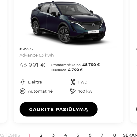
#515532
Advance 63 kWh
43 991 €
48 790 €
Standartinė kaina:
4 799 €
Nuolaida:
Elektra
FWD
Automatinė
160 kW
GAUKITE PASIŪLYMĄ
KSTESNIS
1
2
3
4
5
6
7
8
SEKAN