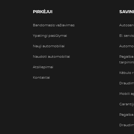
PIRKĖJUI
SAVIN
Bandomasis važiavimas
Autoser
Ypatingi pasiūlymai
El. servi
Nauji automobiliai
Automob
Naudoti automobiliai
Pagalba
tarpini
Atsiliepimai
Kėbulo 
Kontaktai
Draudimi
Mobili ap
Garantij
Pagalba 
Draudi