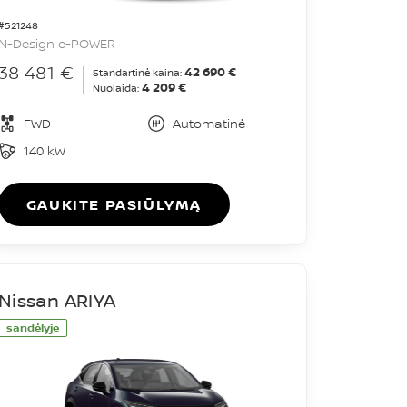
#521248
N-Design e-POWER
38 481 €
42 690 €
Standartinė kaina:
4 209 €
Nuolaida:
FWD
Automatinė
140 kW
GAUKITE PASIŪLYMĄ
Nissan ARIYA
sandėlyje