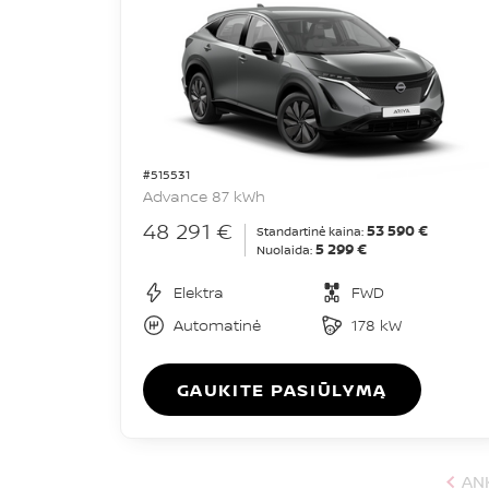
#515531
Advance 87 kWh
48 291 €
53 590 €
Standartinė kaina:
5 299 €
Nuolaida:
Elektra
FWD
Automatinė
178 kW
GAUKITE PASIŪLYMĄ
AN