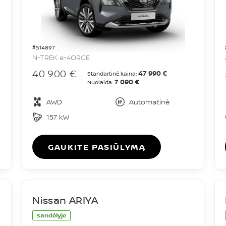
#514897
N-TREK e-4ORCE
40 900 €
47 990 €
Standartinė kaina:
7 090 €
Nuolaida:
AWD
Automatinė
157 kW
GAUKITE PASIŪLYMĄ
Nissan ARIYA
sandėlyje