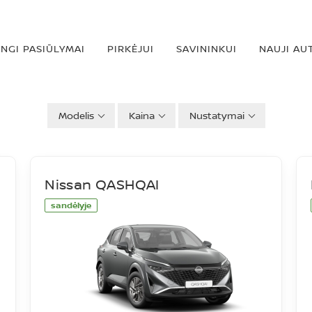
INGI PASIŪLYMAI
PIRKĖJUI
SAVININKUI
NAUJI AU
Modelis
Kaina
Nustatymai
Nissan QASHQAI
sandėlyje