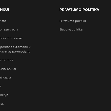
INKUI
PRIVATUMO POLITIKA
visas
Privatumo politika
so rezervacija
Slapukų politika
ilio atpirkimas
 perkant automobilį /
nkavimas parduodant
remontas
niai įvykiai
likacija
a
kelyje
mas