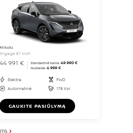
#515492
Engage 87 kWh
44 991 €
49 990 €
Standartinė kaina:
4 999 €
Nuolaida:
Elektra
FWD
Automatinė
178 kW
GAUKITE PASIŪLYMĄ
TIS