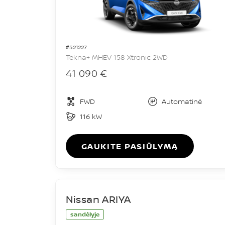
#521227
Tekna+ MHEV 158 Xtronic 2WD
41 090 €
FWD
Automatinė
116 kW
GAUKITE PASIŪLYMĄ
Nissan ARIYA
sandėlyje