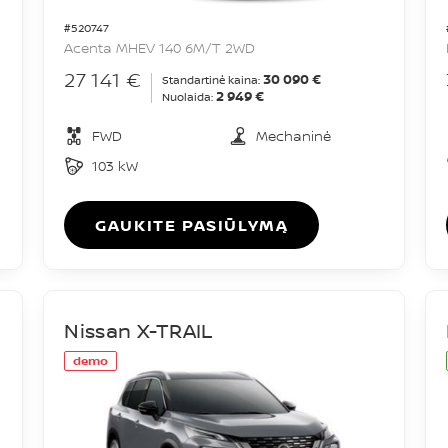
#520747
Acenta MHEV 140 6M/T 2WD
27 141 €
30 090 €
Standartinė kaina:
2 949 €
Nuolaida:
FWD
Mechaninė
103 kW
GAUKITE PASIŪLYMĄ
Nissan X-TRAIL
demo