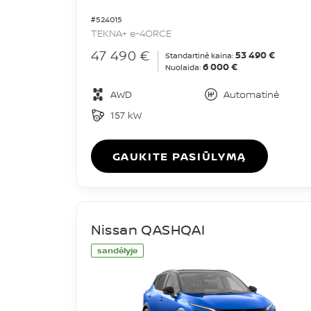
#524015
TEKNA+ e-4ORCE
47 490 €
53 490 €
Standartinė kaina:
6 000 €
Nuolaida:
AWD
Automatinė
157 kW
GAUKITE PASIŪLYMĄ
Nissan QASHQAI
sandėlyje