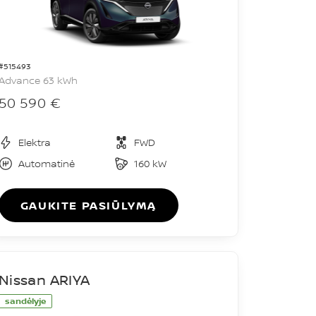
#515493
Advance 63 kWh
50 590 €
Elektra
FWD
Automatinė
160 kW
GAUKITE PASIŪLYMĄ
Nissan ARIYA
sandėlyje