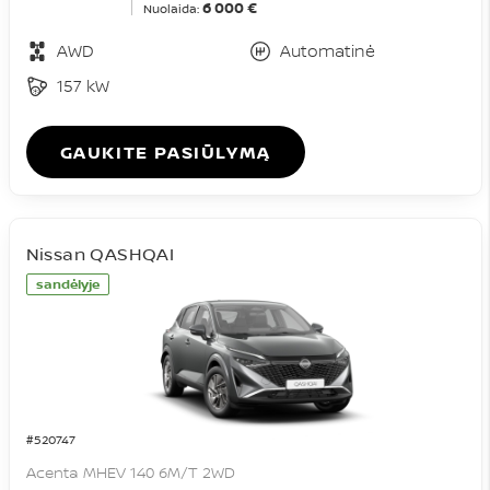
6 000 €
Nuolaida:
AWD
Automatinė
157 kW
GAUKITE PASIŪLYMĄ
Nissan QASHQAI
sandėlyje
#520747
Acenta MHEV 140 6M/T 2WD