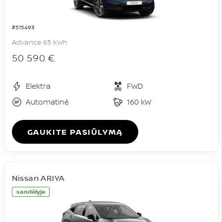
#515493
Advance 63 kWh
50 590 €
Elektra
FWD
Automatinė
160 kW
GAUKITE PASIŪLYMĄ
Nissan ARIYA
sandėlyje