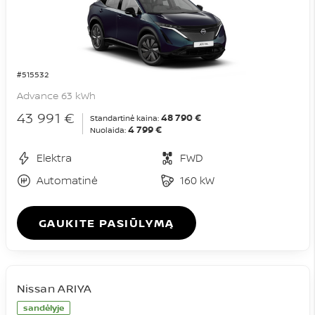
#515532
Advance 63 kWh
43 991 €
48 790 €
Standartinė kaina:
4 799 €
Nuolaida:
Elektra
FWD
Automatinė
160 kW
GAUKITE PASIŪLYMĄ
Nissan ARIYA
sandėlyje