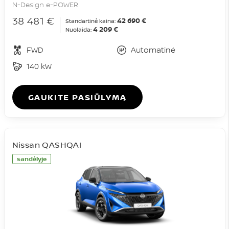
N-Design e-POWER
38 481 €
42 690 €
Standartinė kaina:
4 209 €
Nuolaida:
FWD
Automatinė
140 kW
GAUKITE PASIŪLYMĄ
Nissan QASHQAI
sandėlyje