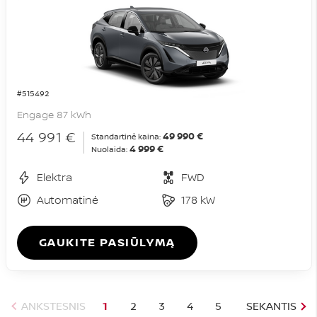
#515492
Engage 87 kWh
44 991 €
49 990 €
Standartinė kaina:
4 999 €
Nuolaida:
Elektra
FWD
Automatinė
178 kW
GAUKITE PASIŪLYMĄ
ANKSTESNIS
1
2
3
4
5
SEKANTIS