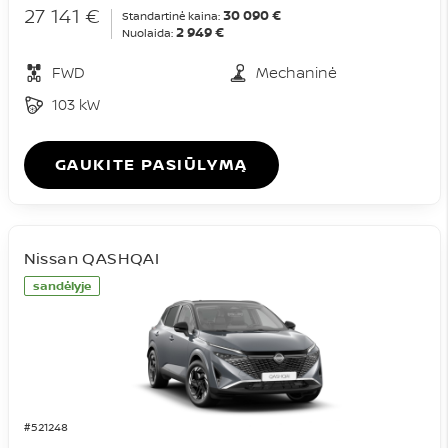
27 141 €
30 090 €
Standartinė kaina:
2 949 €
Nuolaida:
FWD
Mechaninė
103 kW
GAUKITE PASIŪLYMĄ
Nissan QASHQAI
sandėlyje
#521248