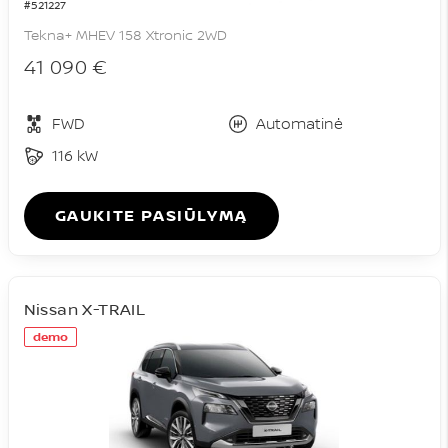
#521227
Tekna+ MHEV 158 Xtronic 2WD
41 090 €
FWD
Automatinė
116 kW
GAUKITE PASIŪLYMĄ
Nissan X-TRAIL
demo