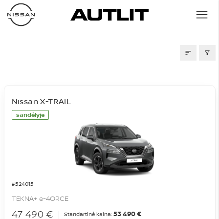
SANDĖLIS
Nissan X-TRAIL
sandėlyje
#524015
TEKNA+ e-4ORCE
47 490 €
53 490 €
Standartinė kaina: