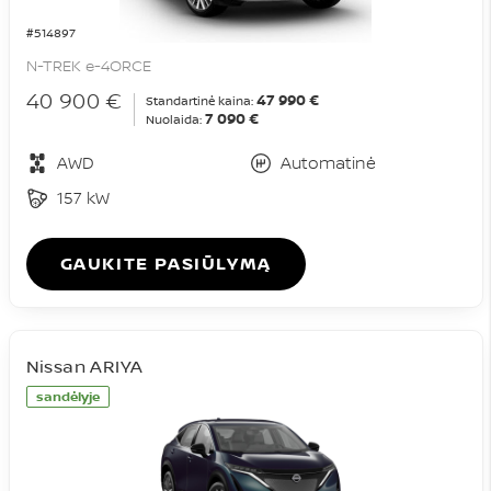
#514897
N-TREK e-4ORCE
40 900 €
47 990 €
Standartinė kaina:
7 090 €
Nuolaida:
AWD
Automatinė
157 kW
GAUKITE PASIŪLYMĄ
Nissan ARIYA
sandėlyje