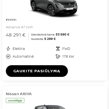
#515531
Advance 87 kWh
48 291 €
53 590 €
Standartinė kaina:
5 299 €
Nuolaida:
Elektra
FWD
Automatinė
178 kW
GAUKITE PASIŪLYMĄ
Nissan ARIYA
sandėlyje