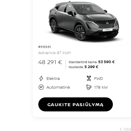
#515531
Advance 87 kWh
48 291 €
53 590 €
Standartinė kaina:
5 299 €
Nuolaida:
Elektra
FWD
Automatinė
178 kW
GAUKITE PASIŪLYMĄ
AN