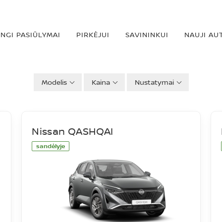
INGI PASIŪLYMAI
PIRKĖJUI
SAVININKUI
NAUJI AU
Modelis
Kaina
Nustatymai
Nissan QASHQAI
sandėlyje