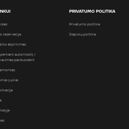
INKUI
PRIVATUMO POLITIKA
visas
Privatumo politika
so rezervacija
Slapukų politika
ilio atpirkimas
 perkant automobilį /
nkavimas parduodant
remontas
niai įvykiai
likacija
a
kelyje
mas