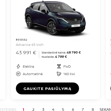
#515532
Advance 63 kWh
43 991 €
48 790 €
Standartinė kaina:
4 799 €
Nuolaida:
Elektra
FWD
Automatinė
160 kW
GAUKITE PASIŪLYMĄ
KSTESNIS
1
2
3
4
5
6
7
8
SEKAN