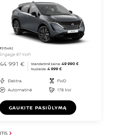
#515492
Engage 87 kWh
44 991 €
49 990 €
Standartinė kaina:
4 999 €
Nuolaida:
Elektra
FWD
Automatinė
178 kW
GAUKITE PASIŪLYMĄ
TIS