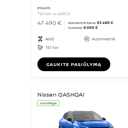
#524015
TEKNA+ e-4ORCE
47 490 €
53 490 €
Standartinė kaina:
6 000 €
Nuolaida:
AWD
Automatinė
157 kW
GAUKITE PASIŪLYMĄ
Nissan QASHQAI
sandėlyje