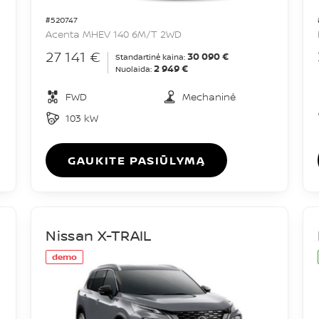
#520747
Acenta MHEV 140 6M/T 2WD
27 141 €
30 090 €
Standartinė kaina:
2 949 €
Nuolaida:
FWD
Mechaninė
103 kW
GAUKITE PASIŪLYMĄ
Nissan X-TRAIL
demo