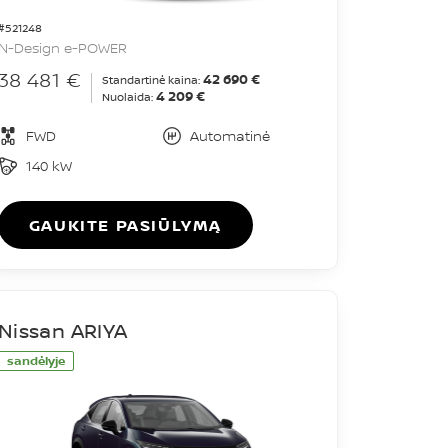
#521248
N-Design e-POWER
38 481 €
42 690 €
Standartinė kaina:
4 209 €
Nuolaida:
FWD
Automatinė
140 kW
GAUKITE PASIŪLYMĄ
Nissan ARIYA
sandėlyje