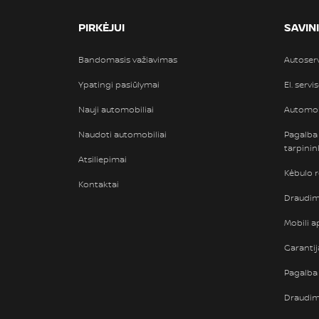
PIRKĖJUI
SAVIN
Bandomasis važiavimas
Autoser
Ypatingi pasiūlymai
El. servi
Nauji automobiliai
Automob
Naudoti automobiliai
Pagalba
tarpini
Atsiliepimai
Kėbulo 
Kontaktai
Draudimi
Mobili ap
Garantij
Pagalba 
Draudi