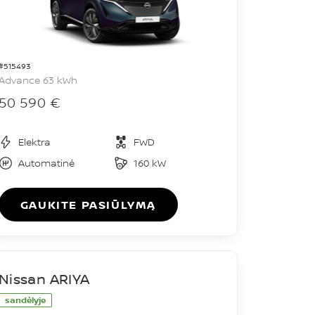
#515493
Advance 63 kWh
50 590 €
Elektra
FWD
Automatinė
160 kW
GAUKITE PASIŪLYMĄ
Nissan ARIYA
sandėlyje