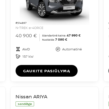
#514897
N-TREK e-4ORCE
40 900 €
47 990 €
Standartinė kaina:
7 090 €
Nuolaida:
AWD
Automatinė
157 kW
GAUKITE PASIŪLYMĄ
Nissan ARIYA
sandėlyje