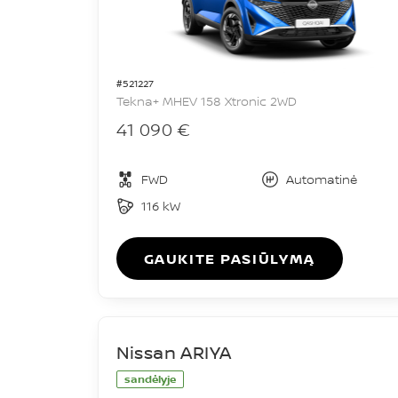
#521227
Tekna+ MHEV 158 Xtronic 2WD
41 090 €
FWD
Automatinė
116 kW
GAUKITE PASIŪLYMĄ
Nissan ARIYA
sandėlyje