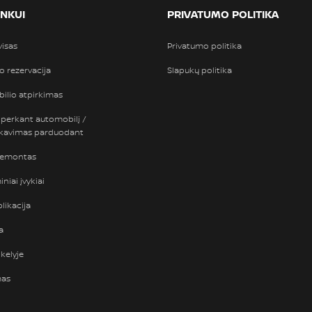
INKUI
PRIVATUMO POLITIKA
visas
Privatumo politika
so rezervacija
Slapukų politika
ilio atpirkimas
 perkant automobilį /
nkavimas parduodant
remontas
niai įvykiai
likacija
a
kelyje
mas