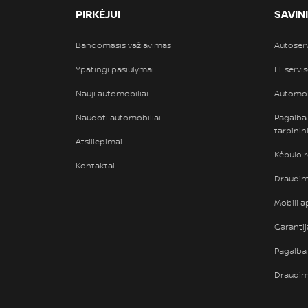
PIRKĖJUI
SAVIN
Bandomasis važiavimas
Autoser
Ypatingi pasiūlymai
El. servi
Nauji automobiliai
Automob
Naudoti automobiliai
Pagalba
tarpini
Atsiliepimai
Kėbulo 
Kontaktai
Draudimi
Mobili ap
Garantij
Pagalba 
Draudi