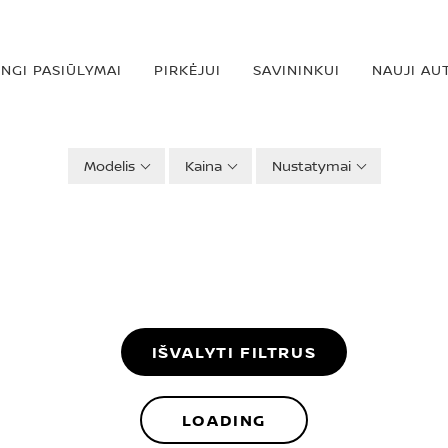
INGI PASIŪLYMAI
PIRKĖJUI
SAVININKUI
NAUJI AU
Modelis
Kaina
Nustatymai
IŠVALYTI FILTRUS
LOADING