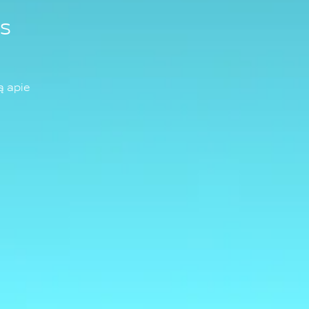
us
ą apie