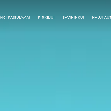
INGI PASIŪLYMAI
PIRKĖJUI
SAVININKUI
NAUJI AU