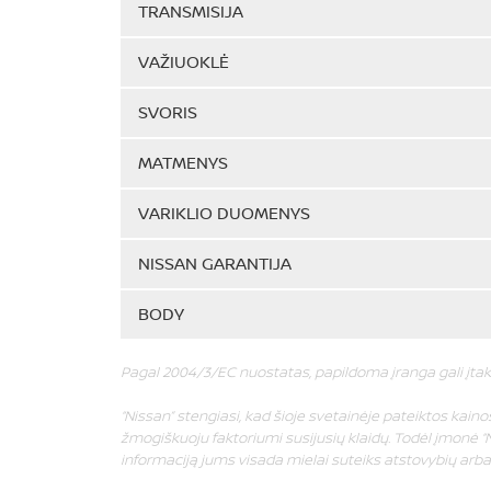
TRANSMISIJA
VAŽIUOKLĖ
SVORIS
MATMENYS
VARIKLIO DUOMENYS
NISSAN GARANTIJA
BODY
Pagal 2004/3/EC nuostatas, papildoma įranga gali įtak
“Nissan” stengiasi, kad šioje svetainėje pateiktos kainos 
žmogiškuoju faktoriumi susijusių klaidų. Todėl įmonė “N
informaciją jums visada mielai suteiks atstovybių arba “