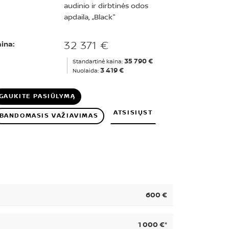
audinio ir dirbtinės odos
apdaila, „Black"
32 371 €
ina:
35 790 €
Standartinė kaina:
3 419 €
Nuolaida:
GAUKITE PASIŪLYMĄ
ATSISIŲST
BANDOMASIS VAŽIAVIMAS
600 €
1 000 €*