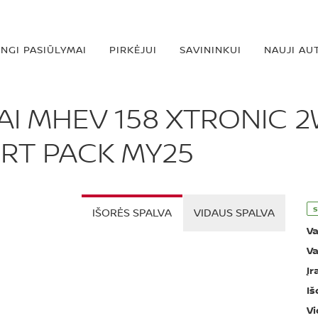
INGI PASIŪLYMAI
PIRKĖJUI
SAVININKUI
NAUJI AU
I MHEV 158 XTRONIC 
RT PACK MY25
s
IŠORĖS SPALVA
VIDAUS SPALVA
Va
Va
Įr
Iš
Vi