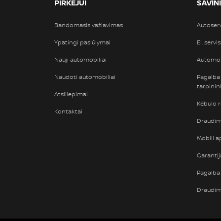
PIRKĖJUI
SAVIN
Bandomasis važiavimas
Autoser
Ypatingi pasiūlymai
El. servi
Nauji automobiliai
Automob
Naudoti automobiliai
Pagalba
tarpini
Atsiliepimai
Kėbulo 
Kontaktai
Draudimi
Mobili ap
Garantij
Pagalba 
Draudi