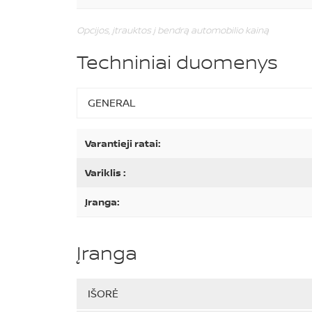
Opcijos, įtrauktos į bendrą automobilio kainą
Techniniai duomenys
GENERAL
Varantieji ratai:
Variklis :
Įranga:
Įranga
IŠORĖ