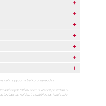
oms kelio sąlygoms bei kuro sąnaudas.
riekaištingai, tačiau kartais vis tiek pasitaiko su
e įsivėlusias klaidas ir neatitikimus. Naujausią