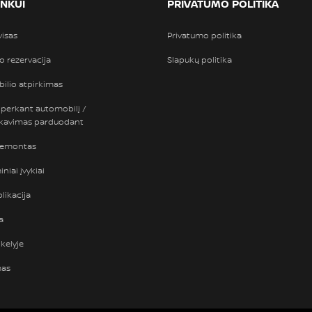
INKUI
PRIVATUMO POLITIKA
visas
Privatumo politika
so rezervacija
Slapukų politika
ilio atpirkimas
 perkant automobilį /
nkavimas parduodant
remontas
niai įvykiai
likacija
a
kelyje
mas