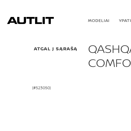
MODELIAI
YPAT
QASHQA
ATGAL Į SĄRAŠĄ
COMFO
(#523050)