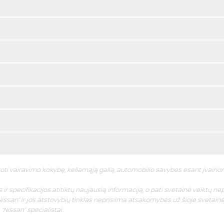
oti vairavimo kokybę, keliamąją galią, automobilio savybes esant įvairi
ir specifikacijos atitiktų naujausią informaciją, o pati svetainė veiktų nep
issan” ir jos atstovybių tinklas neprisiima atsakomybės už šioje svetainėj
Nissan” specialistai.