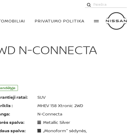
TOMOBILIAI
PRIVATUMO POLITIKA
2WD N-CONNECTA
andėlyje
rantieji ratai:
SUV
riklis :
MHEV 158 Xtronic 2WD
anga:
N-Connecta
orės spalva:
Metallic Silver
daus spalva:
„Monoform" sėdynės,