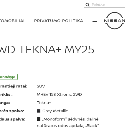
TOMOBILIAI
PRIVATUMO POLITIKA
2WD TEKNA+ MY25
andėlyje
rantieji ratai:
SUV
riklis :
MHEV 158 Xtronic 2WD
anga:
Tekna+
orės spalva:
Grey Metallic
daus spalva:
„Monoform" sėdynės, dalinė
natūralios odos apdaila, „Black"