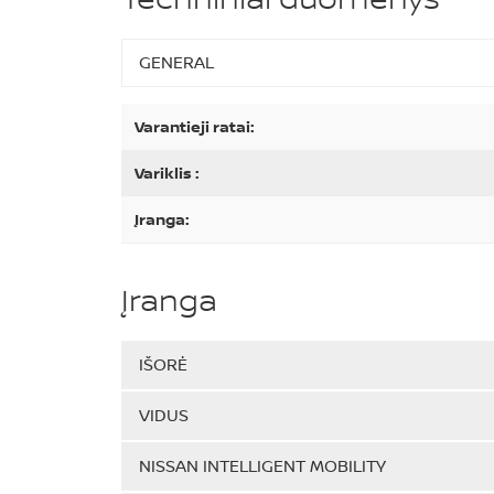
GENERAL
Varantieji ratai:
Variklis :
Įranga:
Įranga
IŠORĖ
VIDUS
NISSAN INTELLIGENT MOBILITY