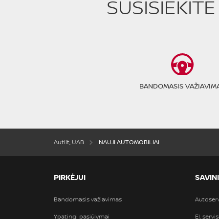
SUSISIEKIT
BANDOMASIS VAŽIAVIM
Autlit, UAB
NAUJI AUTOMOBILIAI
PIRKĖJUI
SAVIN
Bandomasis važiavimas
Autoser
Ypatingi pasiūlymai
El. servi