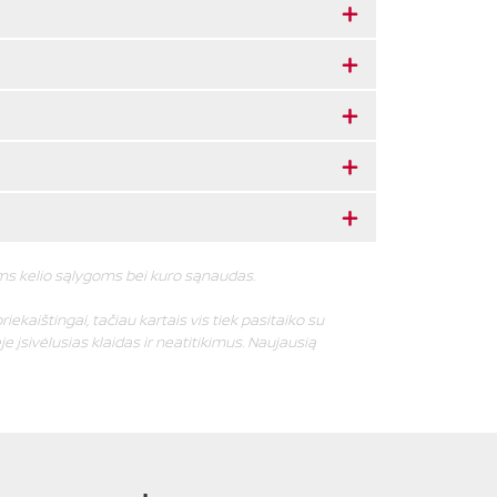
oms kelio sąlygoms bei kuro sąnaudas.
riekaištingai, tačiau kartais vis tiek pasitaiko su
e įsivėlusias klaidas ir neatitikimus. Naujausią