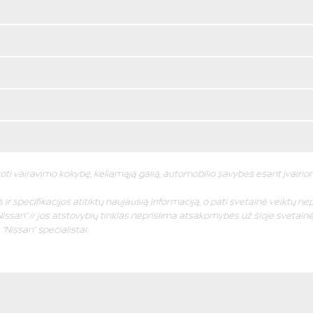
oti vairavimo kokybę, keliamąją galią, automobilio savybes esant įvairi
ir specifikacijos atitiktų naujausią informaciją, o pati svetainė veiktų nep
issan” ir jos atstovybių tinklas neprisiima atsakomybės už šioje svetainėj
Nissan” specialistai.