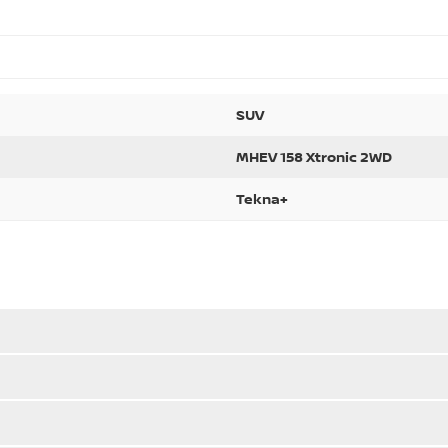
SUV
MHEV 158 Xtronic 2WD
Tekna+