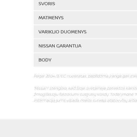
SVORIS
MATMENYS
VARIKLIO DUOMENYS
NISSAN GARANTIJA
BODY
Pagal 2004/3/EC nuostatas, papildoma įranga gali įtak
“Nissan” stengiasi, kad šioje svetainėje pateiktos kainos 
žmogiškuoju faktoriumi susijusių klaidų. Todėl įmonė “N
informaciją jums visada mielai suteiks atstovybių arba “