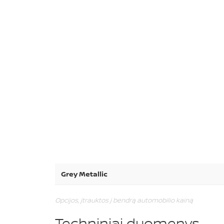
Grey Metallic
Opcijos, įtrauktos į bendrą automobilio kainą
Techniniai duomenys