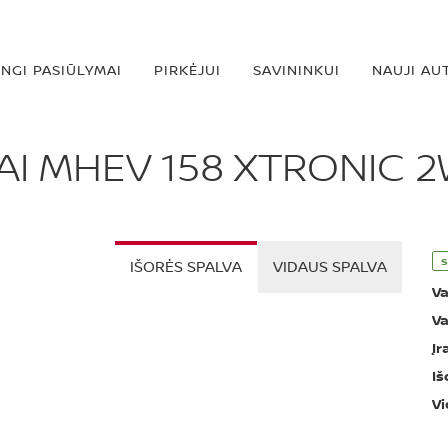
INGI PASIŪLYMAI
PIRKĖJUI
SAVININKUI
NAUJI AU
I MHEV 158 XTRONIC 
s
IŠORĖS SPALVA
VIDAUS SPALVA
Va
Va
Įr
Iš
Vi