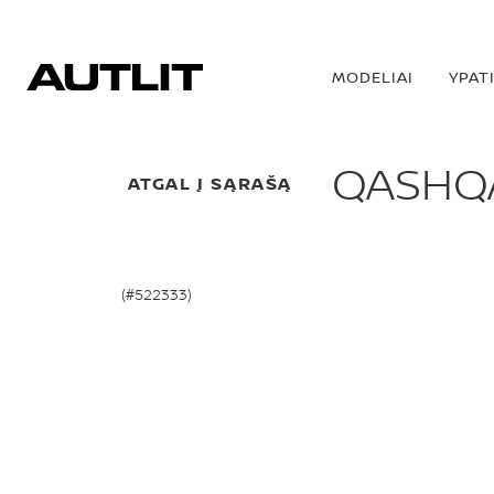
MODELIAI
YPAT
QASHQA
ATGAL Į SĄRAŠĄ
(#522333)