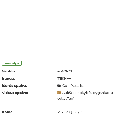
sandėlyje
Variklis :
e-4ORCE
Įranga:
TEKNA+
Išorės spalva:
Gun Metallic
Vidaus spalva:
Aukštos kokybės dygsniuota
oda, „Tan"
47 490 €
Kaina: