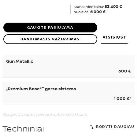
53 490 €
Standartinė kaina:
6 000 €
Nuolaida:
GAUKITE PASIŪLYMĄ
ATSISIŲST
BANDOMASIS VAŽIAVIMAS
Gun Metallic
600 €
„Premium Bose®" garso sistema
1 000 €*
Opcijos, įtrauktos į bendrą automobilio kainą
Techniniai