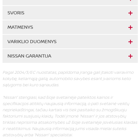
SVORIS
MATMENYS
VARIKLIO DUOMENYS
NISSAN GARANTIJA
Pagal 2004/3/EC nuostatas, papildoma įranga gali įtakoti vairavimo
kokybę, keliamąją galią, automobilio savybes esant įvairioms kelio
sąlygoms bei kuro sąnaudas.
“Nissan” stengiasi, kad šioje svetainėje pateiktos kainos ir
specifikacijos atitiktų naujausią informaciją, o pati svetainė veiktų
nepriekaištingai, tačiau kartais vis tiek pasitaiko su žmogiškuoju
faktoriumi susijusių klaidų. Todėl įmonė “Nissan” ir jos atstovybių
tinklas neprisiima atsakomybės už šioje svetainėje įsivėlusias klaidas
ir neatitikimus. Naujausią informaciją jums visada mielai suteiks
atstovybių arba “Nissan” specialistai.