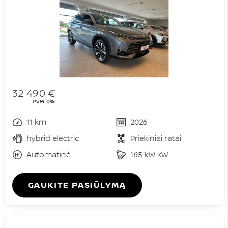
32 490 €
PVM 0%
11 km
2026
hybrid electric
Priekiniai ratai
Automatinė
165 kW kW
GAUKITE PASIŪLYMĄ