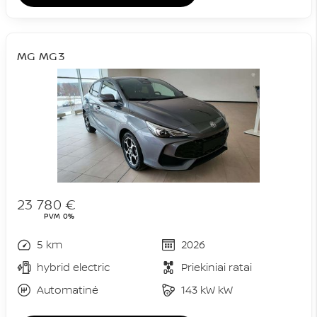
MG MG3
23 780 €
PVM 0%
5 km
2026
hybrid electric
Priekiniai ratai
Automatinė
143 kW kW