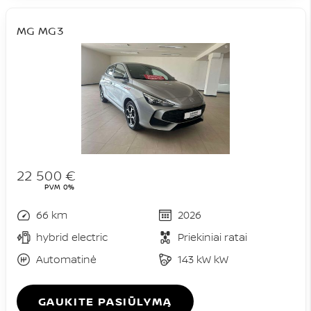
MG MG3
22 500 €
PVM 0%
66 km
2026
hybrid electric
Priekiniai ratai
Automatinė
143 kW kW
GAUKITE PASIŪLYMĄ