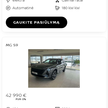
elektra
Galiniai ratai
Automatinė
180 kW kW
GAUKITE PASIŪLYMĄ
MG S9
42 990 €
PVM 0%