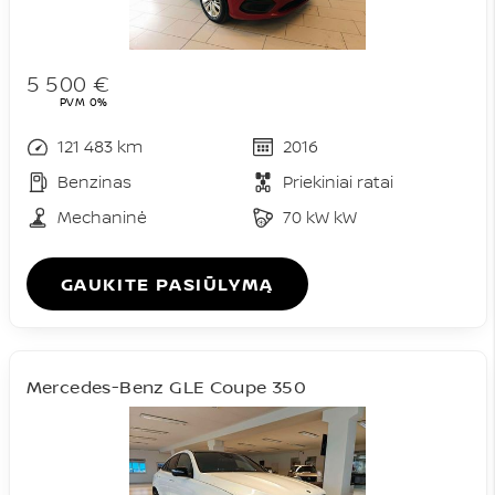
5 500 €
PVM 0%
121 483 km
2016
Benzinas
Priekiniai ratai
Mechaninė
70 kW kW
GAUKITE PASIŪLYMĄ
Mercedes-Benz GLE Coupe 350