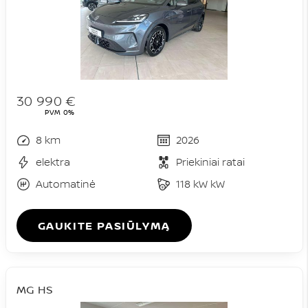
30 990 €
PVM 0%
8 km
2026
elektra
Priekiniai ratai
Automatinė
118 kW kW
GAUKITE PASIŪLYMĄ
MG HS