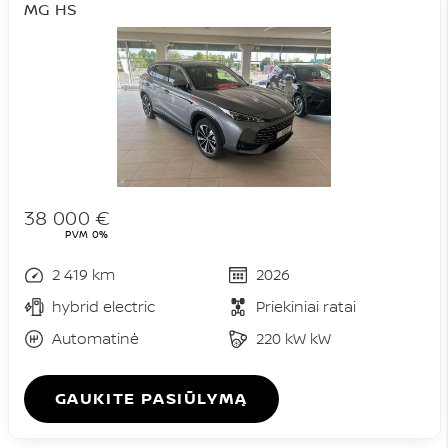
MG HS
38 000 €
PVM 0%
2 419 km
2026
hybrid electric
Priekiniai ratai
Automatinė
220 kW kW
GAUKITE PASIŪLYMĄ