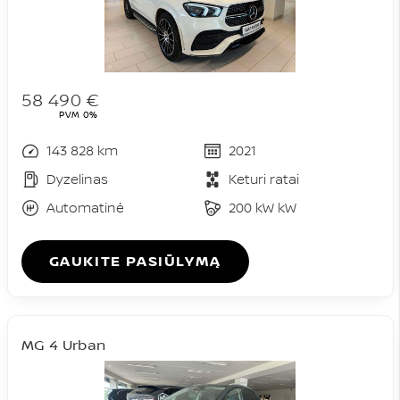
58 490 €
PVM 0%
143 828 km
2021
Dyzelinas
Keturi ratai
Automatinė
200 kW kW
GAUKITE PASIŪLYMĄ
MG 4 Urban