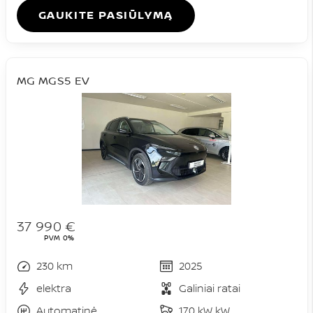
GAUKITE PASIŪLYMĄ
MG MGS5 EV
37 990 €
PVM 0%
230 km
2025
elektra
Galiniai ratai
Automatinė
170 kW kW