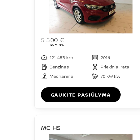
5 500 €
PVM 0%
121 483 km
2016
Benzinas
Priekiniai ratai
Mechaninė
70 kW kW
GAUKITE PASIŪLYMĄ
MG HS