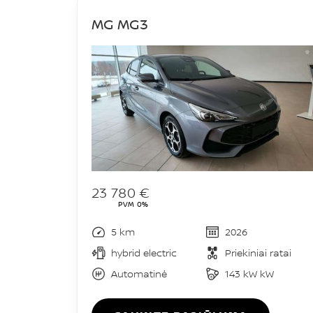
MG MG3
23 780 €
PVM 0%
5 km
2026
hybrid electric
Priekiniai ratai
Automatinė
143 kW kW