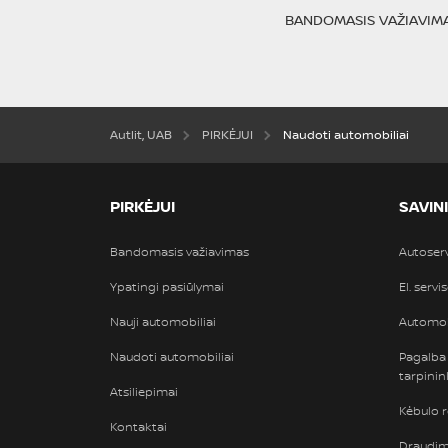
BANDOMASIS VAŽIAVIM
Autlit, UAB
PIRKĖJUI
Naudoti automobiliai
PIRKĖJUI
SAVIN
Bandomasis važiavimas
Autoser
Ypatingi pasiūlymai
El. servi
Nauji automobiliai
Automob
Naudoti automobiliai
Pagalba
tarpini
Atsiliepimai
Kėbulo 
Kontaktai
Draudimi