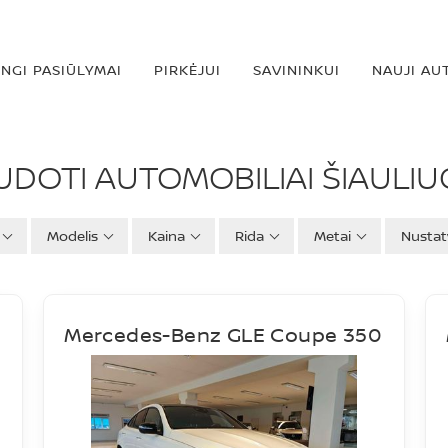
INGI PASIŪLYMAI
PIRKĖJUI
SAVININKUI
NAUJI AU
BILIAI
UDOTI AUTOMOBILIAI ŠIAULIU
Modelis
Kaina
Rida
Metai
Nustat
Mercedes-Benz GLE Coupe 350