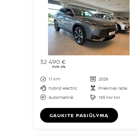
32 490 €
PVM 0%
11 km
2026
hybrid electric
Priekiniai ratai
Automatinė
165 kW kW
GAUKITE PASIŪLYMĄ