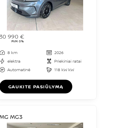
30 990 €
PVM 0%
8 km
2026
elektra
Priekiniai ratai
Automatinė
118 kW kW
GAUKITE PASIŪLYMĄ
MG MG3