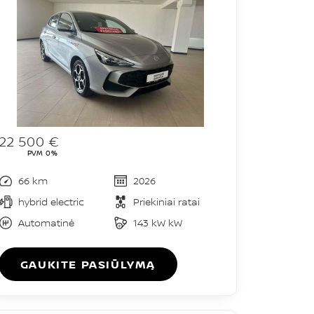
22 500 €
PVM 0%
66 km
2026
hybrid electric
Priekiniai ratai
Automatinė
143 kW kW
GAUKITE PASIŪLYMĄ