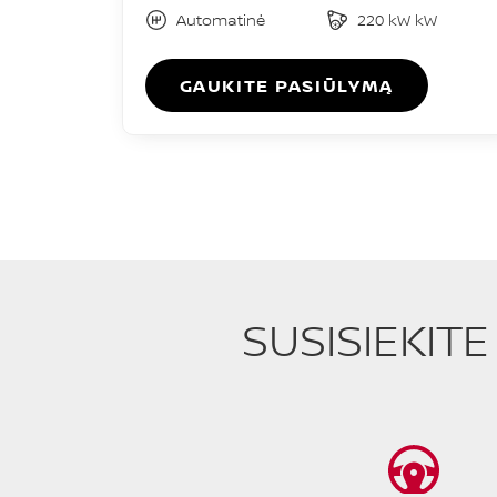
Automatinė
220 kW kW
GAUKITE PASIŪLYMĄ
SUSISIEKIT