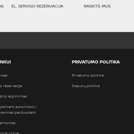
AS
EL. SERVISO REZERVACIJA
RASKITE MUS
INKUI
PRIVATUMO POLITIKA
visas
Privatumo politika
so rezervacija
Slapukų politika
ilio atpirkimas
 perkant automobilį /
nkavimas parduodant
remontas
niai įvykiai