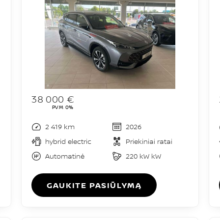
38 000 €
PVM 0%
2 419 km
2026
hybrid electric
Priekiniai ratai
Automatinė
220 kW kW
GAUKITE PASIŪLYMĄ