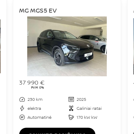
MG MGS5 EV
37 990 €
PVM 0%
230 km
2025
elektra
Galiniai ratai
Automatinė
170 kW kW