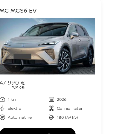
MG MGS6 EV
47 990 €
PVM 0%
1 km
2026
elektra
Galiniai ratai
Automatinė
180 kW kW