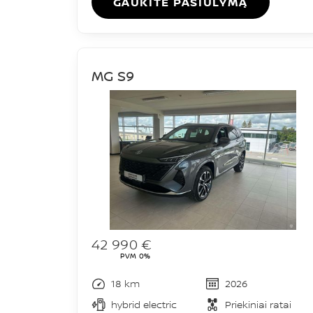
GAUKITE PASIŪLYMĄ
MG S9
42 990 €
PVM 0%
18 km
2026
hybrid electric
Priekiniai ratai