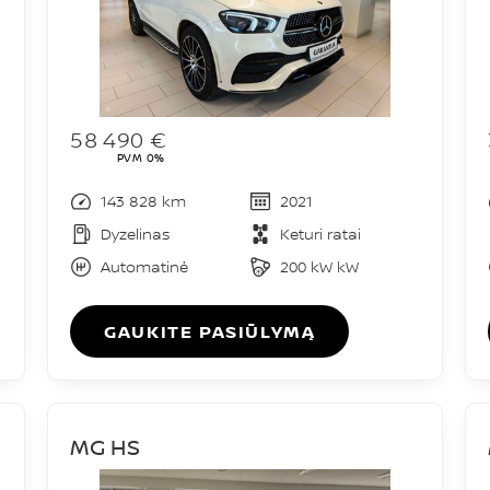
58 490 €
PVM 0%
143 828 km
2021
Dyzelinas
Keturi ratai
Automatinė
200 kW kW
GAUKITE PASIŪLYMĄ
MG HS