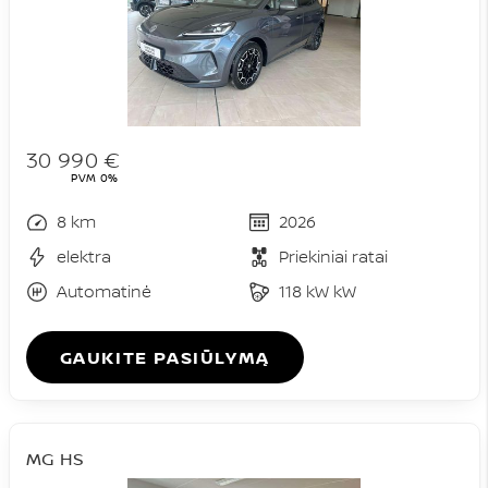
30 990 €
PVM 0%
8 km
2026
elektra
Priekiniai ratai
Automatinė
118 kW kW
GAUKITE PASIŪLYMĄ
MG HS