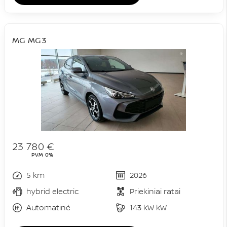
MG MG3
23 780 €
PVM 0%
5 km
2026
hybrid electric
Priekiniai ratai
Automatinė
143 kW kW