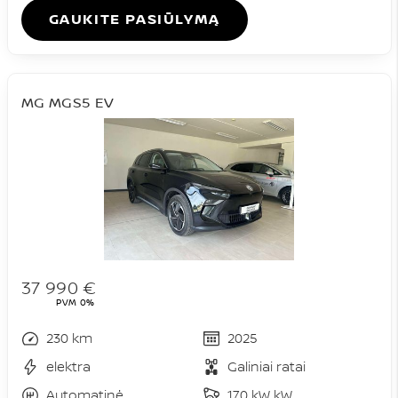
GAUKITE PASIŪLYMĄ
MG MGS5 EV
37 990 €
PVM 0%
230 km
2025
elektra
Galiniai ratai
Automatinė
170 kW kW