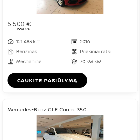
5 500 €
PVM 0%
121 483 km
2016
Benzinas
Priekiniai ratai
Mechaninė
70 kW kW
GAUKITE PASIŪLYMĄ
Mercedes-Benz GLE Coupe 350