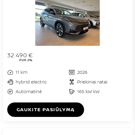
32 490 €
PVM 0%
11 km
2026
hybrid electric
Priekiniai ratai
Automatinė
165 kW kW
GAUKITE PASIŪLYMĄ