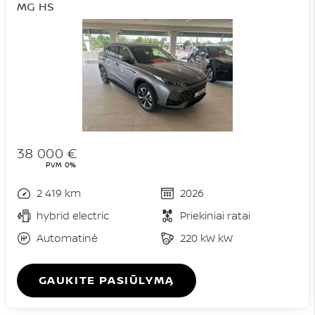
MG HS
38 000 €
PVM 0%
2 419 km
2026
hybrid electric
Priekiniai ratai
Automatinė
220 kW kW
GAUKITE PASIŪLYMĄ