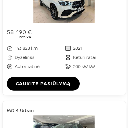
58 490 €
PVM 0%
143 828 km
2021
Dyzelinas
Keturi ratai
Automatinė
200 kW kW
GAUKITE PASIŪLYMĄ
MG 4 Urban