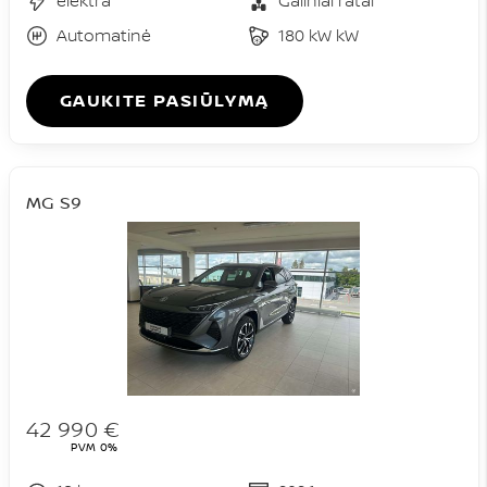
elektra
Galiniai ratai
Automatinė
180 kW kW
GAUKITE PASIŪLYMĄ
MG S9
42 990 €
PVM 0%