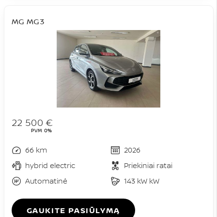
MG MG3
22 500 €
PVM 0%
66 km
2026
hybrid electric
Priekiniai ratai
Automatinė
143 kW kW
GAUKITE PASIŪLYMĄ