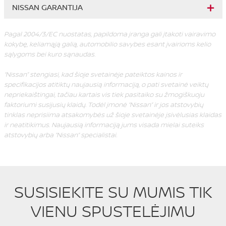
NISSAN GARANTIJA
Pagal 2004/3/EC nuostatas, papildoma įranga gali įtakoti vairavimo
kokybę, keliamąją galią, automobilio savybes esant įvairioms kelio
sąlygoms bei kuro sąnaudas.
“Nissan” stengiasi, kad šioje svetainėje pateiktos kainos ir
specifikacijos atitiktų naujausią informaciją, o pati svetainė veiktų
nepriekaištingai, tačiau kartais vis tiek pasitaiko su žmogiškuoju
faktoriumi susijusių klaidų. Todėl įmonė “Nissan” ir jos atstovybių
tinklas neprisiima atsakomybės už šioje svetainėje įsivėlusias klaidas
ir neatitikimus. Naujausią informaciją jums visada mielai suteiks
atstovybių arba “Nissan” specialistai.
SUSISIEKITE SU MUMIS TIK
VIENU SPUSTELĖJIMU