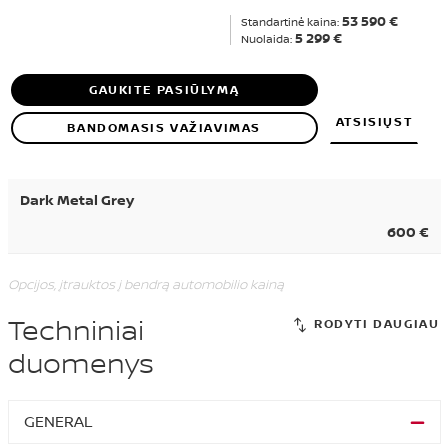
53 590 €
Standartinė kaina:
5 299 €
Nuolaida:
GAUKITE PASIŪLYMĄ
ATSISIŲST
BANDOMASIS VAŽIAVIMAS
Dark Metal Grey
600 €
Opcijos, įtrauktos į bendrą automobilio kainą
Techniniai
duomenys
GENERAL