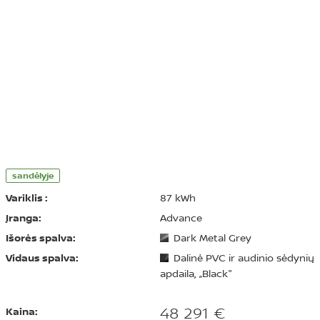
sandėlyje
Variklis :
87 kWh
Įranga:
Advance
Išorės spalva:
Dark Metal Grey
Vidaus spalva:
Dalinė PVC ir audinio sėdynių
apdaila, „Black"
48 291 €
Kaina: